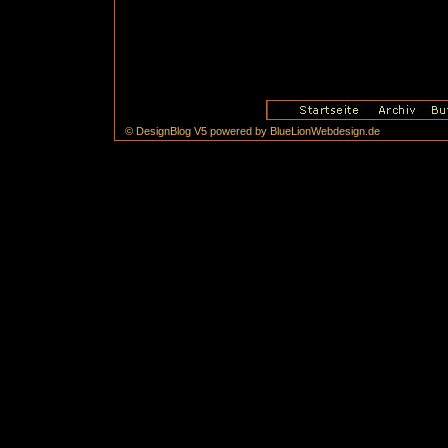
© DesignBlog V5 powered by BlueLionWebdesign.de