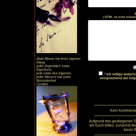
( HTML ist
nicht
erlaubt
J
ede Minute hat ihren eigenen
Klang,
jeder Augenblick seine
Eigenform,
jede Liebe ihre Eigenart,
* Ich willige wider
jeder Mensch hat seine
entsprechend der fol
Besonderheit.
©zeitlos
Kein Kommentar
Aufgrund des gestiegenen 
wir Euch bitten, zunächst d
bevor I