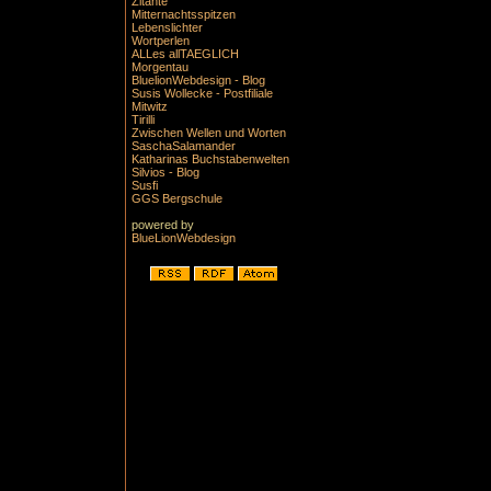
Zitante
Mitternachtsspitzen
Lebenslichter
Wortperlen
ALLes allTAEGLICH
Morgentau
BluelionWebdesign - Blog
Susis Wollecke - Postfiliale
Mitwitz
Tirilli
Zwischen Wellen und Worten
SaschaSalamander
Katharinas Buchstabenwelten
Silvios - Blog
Susfi
GGS Bergschule
powered by
BlueLionWebdesign