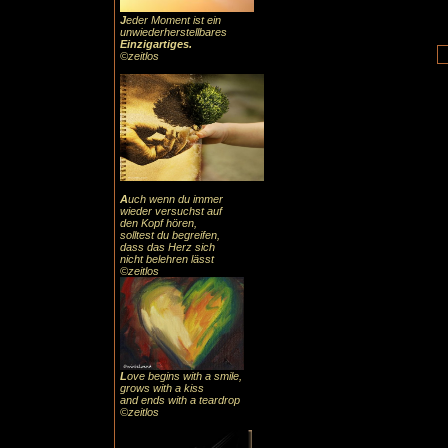
J
eder Moment ist ein
unwiederherstellbares
Einzigartiges
.
©zeitlos
A
uch
wenn du immer
wieder versuchst auf
den Kopf hören,
solltest du begreifen,
dass das
Herz sic
h
nicht belehren lässt
©zeitlos
L
ove begins with a smile,
grows with a kiss
and ends with a teardrop
©zeitlos