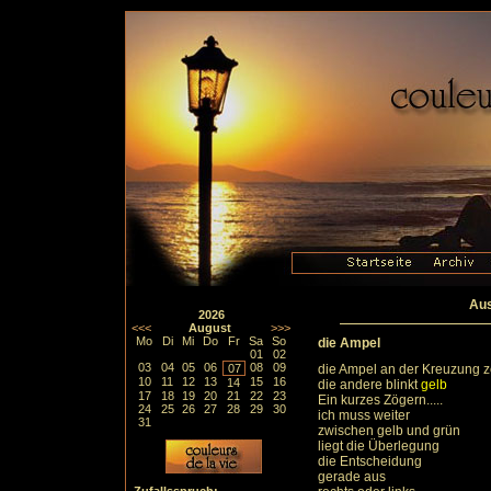
Aus
2026
<<<
August
>>>
Mo
Di
Mi
Do
Fr
Sa
So
die Ampel
01
02
03
04
05
06
08
09
07
die Ampel an der Kreuzung z
10
11
12
13
15
16
14
die andere blinkt
gelb
17
18
19
20
21
22
23
Ein kurzes Zögern.....
24
25
26
27
28
29
30
ich muss weiter
31
zwischen gelb und grün
liegt die Überlegung
die Entscheidung
gerade aus