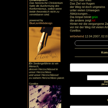
Zufallsspruch:
rechts oder links
Das historische Christentum
Das Ziel vor Augen
hatte die Ausformung des
der Weg ist doch ungewiss
Konformismus, selbst wenn
unter vielen Umwegen
beide theoretisch nicht zu
Abkürzungen....
vereinbaren sind.
Die Ampel blinkt
grün
powered by
die andere zeigt
rot
BlueLionWebdesign
Hinter mir die vergangene Ze
vor mir der Weg mit vielen A
©zeitlos
wirbelwind
12.04.2007, 02.0
Komm
E
in Seelengefährte ist ein
Mensch,
dessen Herzschlüssel in
unser Herzschloss
und unser Herzschlüssel
zu seinem Herzschloss passt.
De
©zeitlos
(Wird