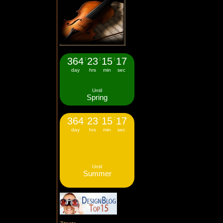
364
:
23
:
15
:
17
day
hrs
min
sec
Until
Spring
364
:
23
:
15
:
17
day
hrs
min
sec
Until
Summer