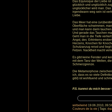
Das Équivoque der Liebe ist 
glücklich und unglücklich zug
unglücklicher wird man. Das 
irgendwann weg sein ist verh
Liebe.
Das Meer hat eine (un)besti
Oberfläche schwimmen, man 
und man kann darin tauchen
Und gerade das Tauchen mac
Geht man in die Tiefe verlie
Angst, des Ertrinkens erobert
Herzens, Knochen für Knoche
Schutzanzug reisst und liegt
Fetzen. Nacktheit macht verle
Es gibt keine Fenster und ke
mit dem Tanz der Wellen, die 
Schmerzgrenze.
Die Metamorphose zwischen 
ich, dass es so viele Definit
gibt) ist wohltuend und schme
P.S. kannst du mich besser
wirbelwind
19.06.2010, 09.5
Couleurs de la vie
|
Tags:
éq