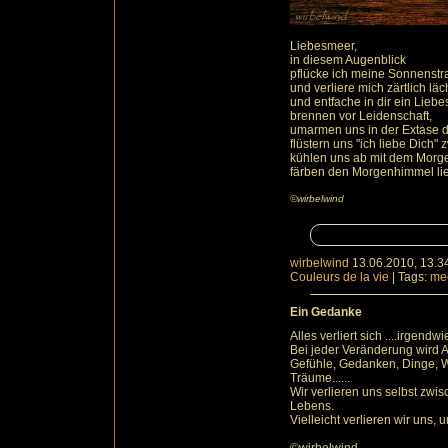
Liebesmeer,
in diesem Augenblick
pflücke ich meine Sonnenst
und verliere mich zärtlich läc
und entfache in dir ein Liebe
brennen vor Leidenschaft,
umarmen uns in der Extase d
flüstern uns "ich liebe Dich
kühlen uns ab mit dem Morg
färben den Morgenhimmel lie
©wirbelwind
wirbelwind
13.06.2010, 13.3
Couleurs de la vie
|
Tags:
me
Ein Gedanke
Alles verliert sich ....irgendwi
Bei jeder Veränderung wird A
Gefühle, Gedanken, Dinge, W
Träume......
Wir verlieren uns selbst zw
Lebens.
Vielleicht verlieren wir uns,