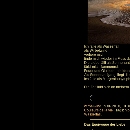
Ich falle als Wasserfall
als Wirbelwind
verliere mich
finde mich wieder im Fluss 
Die Liebe fällt als Sonnenun
färbt mich flammenrot.
Feuer und Glut lodern leidensc
Als Sonnenaufgang fliegt die
Ich falle als Morgentausymph
Die Zeit labt sich an meinem
wirbelwind
19.06.2010, 10.3
Couleurs de la vie
|
Tags:
Mo
Wasserfall
,
Das Équivoque der Liebe