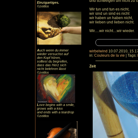
und schweigen um nicht zu 
Einzigartiges
.
©zeitlos
Wir tun und tun es nicht,
wir sind un sind es nicht
wir haben un haben nicht,
wir lieben und lieben nicht.
Wir.....wir nicht....wir wieder.
A
uch
wenn du immer
wirbelwind
10.07.2010, 15.1
wieder versuchst auf
in:
Couleurs de la vie
|
Tags:
den Kopf hören,
solltest du begreifen,
dass das
Herz sic
h
Zeit
nicht belehren lässt
©zeitlos
L
ove begins with a smile,
grows with a kiss
and ends with a teardrop
©zeitlos