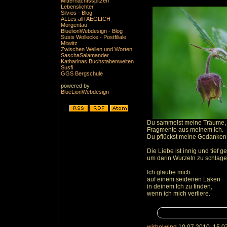
Mitternachtsspitzen
Lebenslichter
Silvios - Blog
ALLes allTAEGLICH
Morgentau
BluelionWebdesign - Blog
Susis Wollecke - Postfiliale
Mitwitz
Zwischen Wellen und Worten
SaschaSalamander
Katharinas Buchstabenwelten
Susfi
GGS Bergschule
powered by
BlueLionWebdesign
Du sammelst meine Träume,
Fragmente aus meinem Ich.
Du pflückst meine Gedanken
Die Liebe ist innig und tief g
um darin Wurzeln zu schlage
Ich glaube mich
auf einem seidenen Laken
in deinem Ich zu finden,
wenn ich mich verliere.