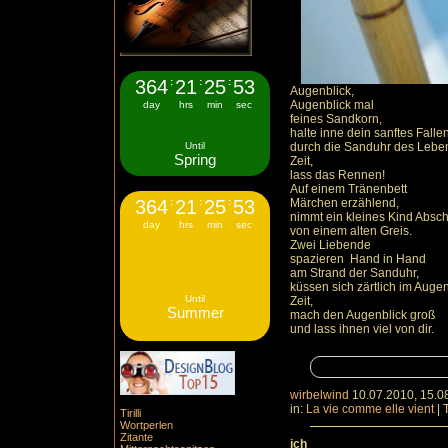
364
:
21
:
25
:
52
Augenblick,
Augenblick mal
day
hrs
min
sec
feines Sandkorn,
halte inne dein sanftes Falle
Until
durch die Sanduhr des Lebe
Spring
Zeit,
lass das Rennen!
Auf einem Tränenbett
364
:
21
:
25
:
52
Märchen erzählend,
nimmt ein kleines Kind Absc
day
hrs
min
sec
von einem alten Greis.
Zwei Liebende
spazieren Hand in Hand
am Strand der Sanduhr,
küssen sich zärtlich im Augen
Until
Zeit,
Summer
mach den Augenblick groß
und lass ihnen viel von dir.
wirbelwind
10.07.2010, 15.0
in:
La vie comme elle vient
|
Tirilli
Wortperlen
Zitante
ich