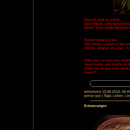
Sag mir, was du siehst.
Zwei Hände, eine Berührung
fühlst?
Eine sanfte Berühru
Tell me what you see.
Two hands, a touch or two so
Tell me, what do you feel.
A 
Dites
-moi, ce que vous voyez
Deux mains, une touche ou
Dites-moi ce que vous sentez
frisson?
wirbelwind
10.06.2010, 09.4
pense que
|
Tags:
Leben
,
Li
Erinnerungen