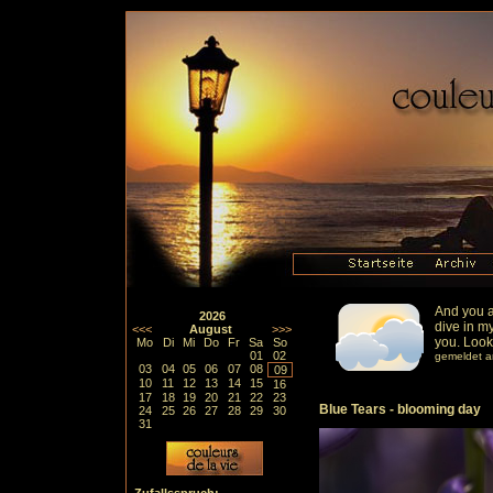
And you a
2026
dive in my
<<<
August
>>>
you. Looki
Mo
Di
Mi
Do
Fr
Sa
So
01
02
gemeldet a
03
04
05
06
07
08
09
10
11
12
13
14
15
16
17
18
19
20
21
22
23
Blue Tears - blooming day
24
25
26
27
28
29
30
31