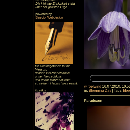
Zufallsspruch:
Die kleinste Ehrlichkeit steht
über der größten Lüge.
powered by
BlueLionWebdesign
E
in Seelengefährte ist ein
Mensch,
dessen Herzschlüssel in
unser Herzschloss
und unser Herzschlüssel
zu seinem Herzschloss passt.
wirbelwind
16.07.2010, 10.5
©zeitlos
in:
Blooming Day
|
Tags:
blo
Paradoxen