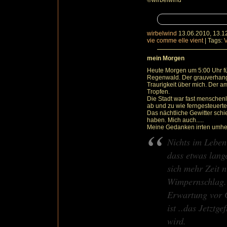
©wirbelwind
wirbelwind
13.06.2010, 13.1
vie comme elle vient
|
Tags:
V
mein Morgen
Heute Morgen um 5:00 Uhr füh
Regenwald. Der grauverhang
Traurigkeit über mich. Der a
Tropfen.
Die Stadt war fast menschenle
ab und zu wie ferngesteuerte
Das nächtliche Gewitter schi
haben. Mich auch.....
Meine Gedanken irrten umher
Nichts im Leben
dass etwas lang
sich mehr Zeit n
Wimpernschlag. I
Erwartung vor G
ist ..das Jetztge
wird.