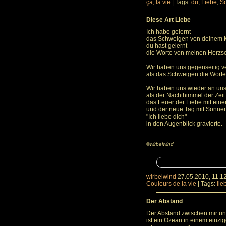
ça, la vie
|
Tags:
du
,
Liebe
,
S
Diese Art Liebe
Ich habe gelernt
das Schweigen von deinem 
du hast gelernt
die Worte von meinen Herzse
Wir haben uns gegenseitig v
als das Schweigen die Wort
Wir haben uns wieder an uns 
als der Nachthimmel der Zeit
das Feuer der Liebe mit eine
und der neue Tag mit Sonne
"Ich liebe dich"
in den Augenblick gravierte.
©wirbelwind
wirbelwind
27.05.2010, 11.1
Couleurs de la vie
|
Tags:
lie
Der Abstand
Der Abstand zwischen mir u
ist ein Ozean in einem einzi