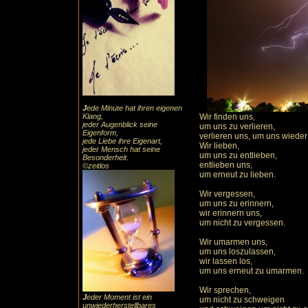
J
ede Minute hat ihren eigenen
Klang,
Wir finden uns,
jeder Augenblick seine
um uns zu verlieren,
Eigenform,
verlieren uns, um uns wieder
jede Liebe ihre Eigenart,
Wir lieben,
jeder Mensch hat seine
um uns zu entlieben,
Besonderheit.
entlieben uns,
©zeitlos
um erneut zu lieben.
Wir vergessen,
um uns zu erinnern,
wir erinnern uns,
um nicht zu vergessen.
Wir umarmen uns,
um uns loszulassen,
wir lassen los,
um uns erneut zu umarmen.
Wir sprechen,
J
eder Moment ist ein
um nicht zu schweigen
unwiederherstellbares