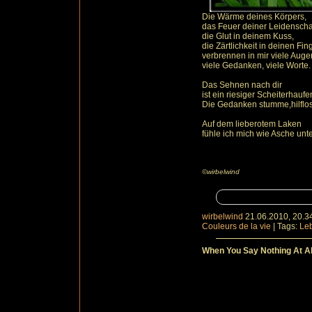
Die Wärme deines Körpers,
das Feuer deiner Leidenschaf
die Glut in deinem Kuss,
die Zärtlichkeit in deinen Fin
verbrennen in mir viele Auge
viele Gedanken, viele Worte.
Das Sehnen nach dir
ist ein riesiger Scheiterhaufe
Die Gedanken stumme,hilflos
Auf dem lieberotem Laken
fühle ich mich wie Asche unte
©wirbelwind
wirbelwind
21.06.2010, 20.3
Couleurs de la vie
|
Tags:
Le
When You Say Nothing At Al