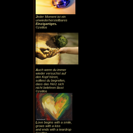
J
eder Moment ist ein
unwiederherstellbares
Einzigartiges
.
©zeitlos
A
uch
wenn du immer
wieder versuchst auf
den Kopf hören,
solltest du begreifen,
dass das
Herz sic
h
nicht belehren lässt
©zeitlos
L
ove begins with a smile,
grows with a kiss
and ends with a teardrop