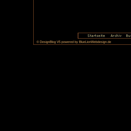
© DesignBlog V5 powered by BlueLionWebdesign.de