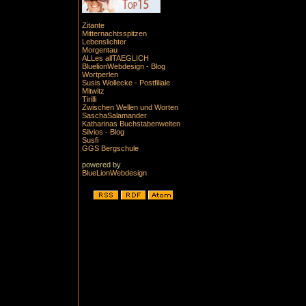
Zitante
Mitternachtsspitzen
Lebenslichter
Morgentau
ALLes allTAEGLICH
BluelionWebdesign - Blog
Wortperlen
Susis Wollecke - Postfiliale
Mitwitz
Tirilli
Zwischen Wellen und Worten
SaschaSalamander
Katharinas Buchstabenwelten
Silvios - Blog
Susfi
GGS Bergschule
powered by
BlueLionWebdesign