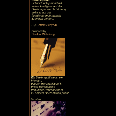
Zufallsspruch:
Befindet sich jemand mit
seiner Intelligenz auf der
überholspur der Schöpfung,
sollte er auf gut
funktionierende mentale
Bremsen achten..
(C)
Christa Schyboll
powered by
BlueLionWebdesign
E
in Seelengefährte ist ein
Mensch,
dessen Herzschlüssel in
unser Herzschloss
und unser Herzschlüssel
zu seinem Herzschloss passt.
©zeitlos