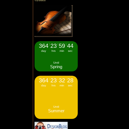
©zeitlos
364
:
23
:
59
:
43
day
hrs
min
sec
Until
Spring
364
:
23
:
32
:
27
day
hrs
min
sec
Until
Summer