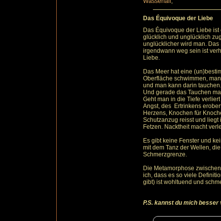
Wasserfall
,
Das Équivoque der Liebe
Das Équivoque der Liebe ist 
glücklich und unglücklich zug
unglücklicher wird man. Das 
irgendwann weg sein ist verh
Liebe.
Das Meer hat eine (un)besti
Oberfläche schwimmen, man 
und man kann darin tauchen
Und gerade das Tauchen mac
Geht man in die Tiefe verlie
Angst, des Ertrinkens erobert
Herzens, Knochen für Knoche
Schutzanzug reisst und liegt
Fetzen. Nacktheit macht verle
Es gibt keine Fenster und ke
mit dem Tanz der Wellen, die 
Schmerzgrenze.
Die Metamorphose zwischen 
ich, dass es so viele Definit
gibt) ist wohltuend und schme
P.S. kannst du mich besser