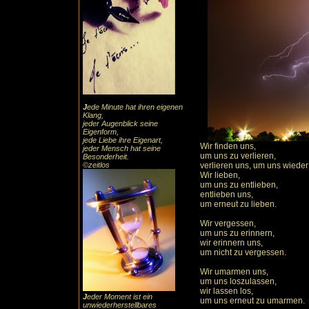
J
ede Minute hat ihren eigenen
Klang,
jeder Augenblick seine
Eigenform,
jede Liebe ihre Eigenart,
Wir finden uns,
jeder Mensch hat seine
um uns zu verlieren,
Besonderheit.
©zeitlos
verlieren uns, um uns wieder
Wir lieben,
um uns zu entlieben,
entlieben uns,
um erneut zu lieben.
Wir vergessen,
um uns zu erinnern,
wir erinnern uns,
um nicht zu vergessen.
Wir umarmen uns,
um uns loszulassen,
wir lassen los,
J
eder Moment ist ein
um uns erneut zu umarmen.
unwiederherstellbares