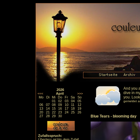
And you a
2026
dive in my
<<<
April
>>>
you. Looki
Mo
Di
Mi
Do
Fr
Sa
So
01
02
03
04
05
gemeldet a
06
07
08
09
10
11
12
13
14
15
16
17
18
19
20
21
22
23
24
25
26
27
28
29
30
Blue Tears - blooming day
Zufallsspruch:
Überlass nichts dem Zufall,