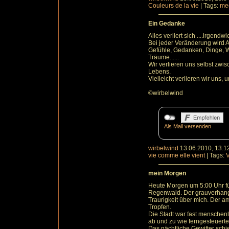
Couleurs de la vie
|
Tags:
me
Ein Gedanke
Alles verliert sich ....irgendwi
Bei jeder Veränderung wird A
Gefühle, Gedanken, Dinge, W
Träume......
Wir verlieren uns selbst zw
Lebens.
Vielleicht verlieren wir uns,
©wirbelwind
Als Mail versenden
wirbelwind
13.06.2010, 13.1
vie comme elle vient
|
Tags:
V
mein Morgen
Heute Morgen um 5:00 Uhr füh
Regenwald. Der grauverhang
Traurigkeit über mich. Der a
Tropfen.
Die Stadt war fast menschenle
ab und zu wie ferngesteuerte
Das nächtliche Gewitter schi