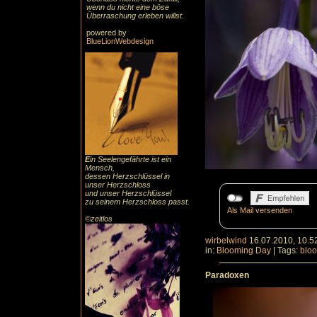
wenn du nicht eine böse
Überraschung erleben willst.
powered by
BlueLionWebdesign
E
in Seelengefährte ist ein
Mensch,
dessen Herzschlüssel in
unser Herzschloss
und unser Herzschlüssel
zu seinem Herzschloss passt.
Als Mail versenden
©zeitlos
wirbelwind
16.07.2010, 10.5
in:
Blooming Day
|
Tags:
blo
Paradoxen