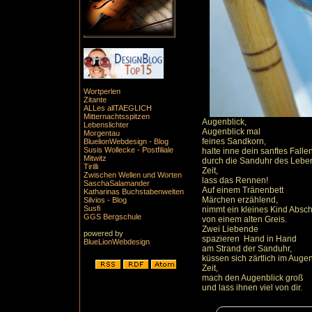
Wortperlen
Zitante
ALLes allTAEGLICH
Mitternachtsspitzen
Augenblick,
Lebenslichter
Augenblick mal
Morgentau
feines Sandkorn,
BluelionWebdesign - Blog
Susis Wollecke - Postfiliale
halte inne dein sanftes Falle
Mitwitz
durch die Sanduhr des Lebe
Tirilli
Zeit,
Zwischen Wellen und Worten
lass das Rennen!
SaschaSalamander
Auf einem Tränenbett
Katharinas Buchstabenwelten
Märchen erzählend,
Silvios - Blog
Susfi
nimmt ein kleines Kind Absc
GGS Bergschule
von einem alten Greis.
Zwei Liebende
powered by
spazieren Hand in Hand
BlueLionWebdesign
am Strand der Sanduhr,
küssen sich zärtlich im Augen
Zeit,
mach den Augenblick groß
und lass ihnen viel von dir.