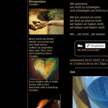
Einzigartiges
.
Wir sprechen,
©zeitlos
um nicht zu schweigen
und schweigen um nicht zu 
Wir tun und tun es nicht,
wir sind un sind es nicht
wir haben un haben nicht,
wir lieben und lieben nicht.
Wir.....wir nicht....wir wieder.
A
uch
wenn du immer
wieder versuchst auf
den Kopf hören,
solltest du begreifen,
Als Mail versenden
dass das
Herz sic
h
nicht belehren lässt
©zeitlos
wirbelwind
10.07.2010, 15.1
in:
Couleurs de la vie
|
Tags:
Zeit
L
ove begins with a smile,
grows with a kiss
and ends with a teardrop
©zeitlos