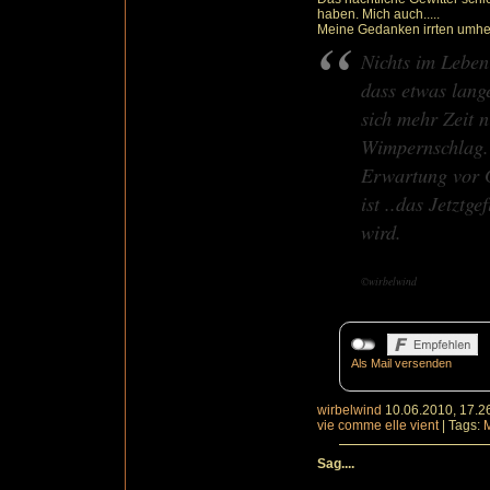
haben. Mich auch.....
Meine Gedanken irrten umher
Nichts im Leben
dass etwas lang
sich mehr Zeit n
Wimpernschlag. I
Erwartung vor G
ist ..das Jetztge
wird.
©wirbelwind
Als Mail versenden
wirbelwind
10.06.2010, 17.2
vie comme elle vient
|
Tags:
Sag....