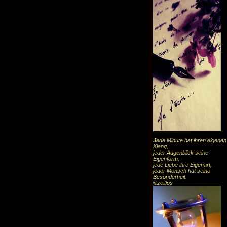
J
ede Minute hat ihren eigenen
Klang,
jeder Augenblick seine
Eigenform,
jede Liebe ihre Eigenart,
jeder Mensch hat seine
Besonderheit.
©zeitlos