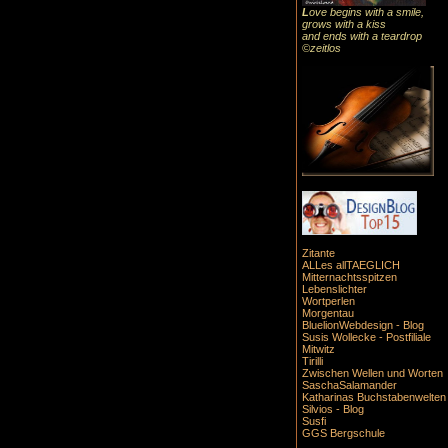
L
ove begins with a smile,
grows with a kiss
and ends with a teardrop
©zeitlos
Zitante
ALLes allTAEGLICH
Mitternachtsspitzen
Lebenslichter
Wortperlen
Morgentau
BluelionWebdesign - Blog
Susis Wollecke - Postfiliale
Mitwitz
Tirilli
Zwischen Wellen und Worten
SaschaSalamander
Katharinas Buchstabenwelten
Silvios - Blog
Susfi
GGS Bergschule