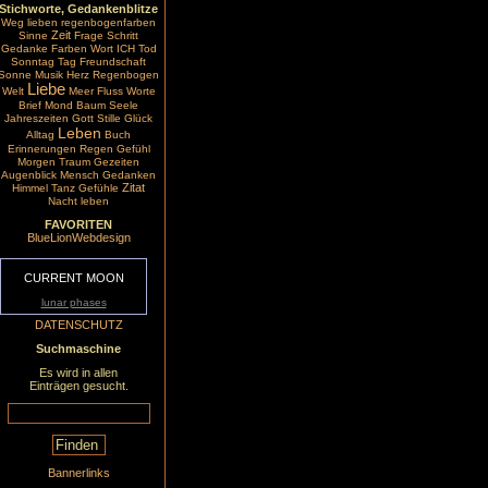
Stichworte, Gedankenblitze
Weg
lieben
regenbogenfarben
Zeit
Sinne
Frage
Schritt
Gedanke
Farben
Wort
ICH
Tod
Sonntag
Tag
Freundschaft
Sonne
Musik
Herz
Regenbogen
Liebe
Welt
Meer
Fluss
Worte
Brief
Mond
Baum
Seele
Jahreszeiten
Gott
Stille
Glück
Leben
Alltag
Buch
Erinnerungen
Regen
Gefühl
Morgen
Traum
Gezeiten
Augenblick
Mensch
Gedanken
Zitat
Himmel
Tanz
Gefühle
Nacht
leben
FAVORITEN
BlueLionWebdesign
CURRENT MOON
lunar phases
DATENSCHUTZ
Suchmaschine
Es wird in allen
Einträgen gesucht.
Bannerlinks