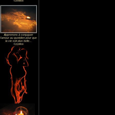
©zeitlos
A
pprenons à conjuguer
l'amour au quotidien pour que
la vie soit plus belle...
©zeitlos