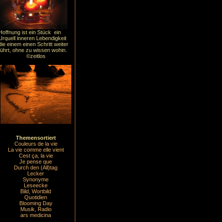
Hoffnung ist ein Stück ein
Urquell inneren Lebendigkeit
die einem einen Schritt weiter
führt, ohne zu wissen wohin.
©zeitlos
Themensortiert
Couleurs de la vie
La vie comme elle vient
Cest ça, la vie
Je pense que
Durch den (All)tag
Lecker
Synonyme
Leseecke
Bild, Wortbild
Quotidien
Blooming Day
Musik, Radio
ars medicina