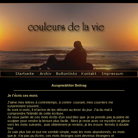
Ausgewählter Beitrag
Je t'écris ces mots
J'aime mes lettres à contretemps, à contre- courant, mes courriers me
surprennent souvent...
Ils sont si osés, il m'arrive de les détruire au lever du jour. J'ai du mal à
comprendre l'intimité de cette écriture.
Je veux parler de ces mots écrits d'un seul bloc que je ne prends pas la peine de
sculpter pour rendre la lecture plus facile. Alors je reste avec ce mystère et glisse
vers les mots suivants, puis obtinément je reviens, je les trouve fermés à double
tour.
Je vais plus loin et tout me semble simple, mais les mots abandonnés, es mots
que je n'ai pas pu écrire, ces mots étranges sont devenus étrangers et