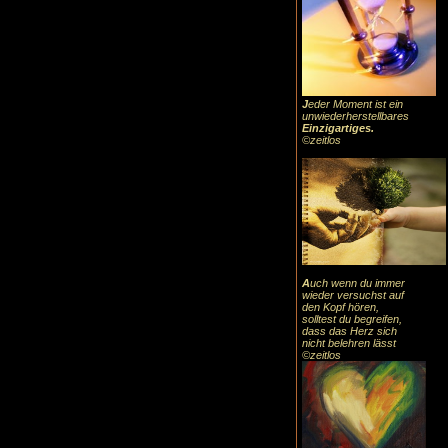
J
eder Moment ist ein
unwiederherstellbares
Einzigartiges
.
©zeitlos
A
uch
wenn du immer
wieder versuchst auf
den Kopf hören,
solltest du begreifen,
dass das
Herz sic
h
nicht belehren lässt
©zeitlos