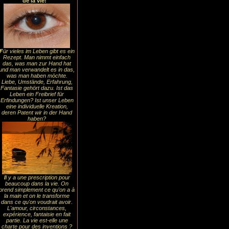
de la vie!
F
ür vieles im Leben gibt es ein
Rezept. Man nimmt einfach
das, was man zur Hand hat
und man verwandelt es in das,
was man haben möchte.
Liebe, Umstände, Erfahrung,
Fantasie gehört dazu. Ist das
Leben ein Freibrief für
Erfindungen? Ist unser Leben
eine individuelle Kreation,
deren Patent wir in der Hand
haben?
I
l y a une prescription pour
beaucoup dans la vie. On
prend simplement ce qu'on a à
la main et on le transforme
dans ce qu'on voudrait avoir.
L'amour, circonstances,
expérience, fantaisie en fait
partie. La vie est-elle une
charte pour des inventions ?