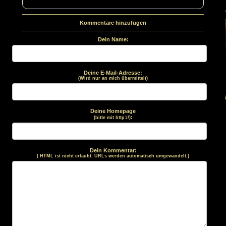
Kommentare hinzufügen
Dein Name:
Deine E-Mail-Adresse:
(Wird nur an mich übermittelt)
Deine Homepage
:
(bitte mit http://)
Dein Kommentar:
( HTML ist
nicht
erlaubt. URLs werden automatisch umgewandelt.)