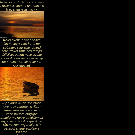
Notre vie est-elle une création
individuelle dont nous avons le
brevet dans la main ?
N
ous avons cette chance
inouïe de posséder cette
substance miracle, quand
nous traversons des temps
difficiles, quand nous avons
besoin de courage et d'énergie
pour faire face au nouveau
jour qui naît.
I
l y a dans la vie une épice
rare et inespérée, je dirais
même bénie du grand esprit
cette poudre magique
transforme notre quotidien en
rayon de soleil dès qu'elle se
répand sur un problème à
résoudre, une solution à
trouver.