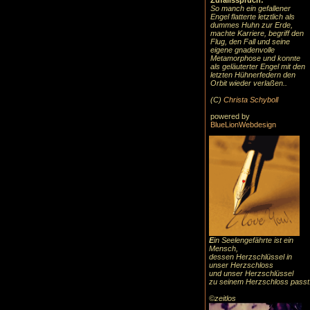
Zufallsspruch:
So manch ein gefallener
Engel flatterte letztlich als
dummes Huhn zur Erde,
machte Karriere, begriff den
Flug, den Fall und seine
eigene gnadenvolle
Metamorphose und konnte
als geläuterter Engel mit den
letzten Hühnerfedern den
Orbit wieder verlaßen..
(C)
Christa Schyboll
powered by
BlueLionWebdesign
E
in Seelengefährte ist ein
Mensch,
dessen Herzschlüssel in
unser Herzschloss
und unser Herzschlüssel
zu seinem Herzschloss passt
©zeitlos