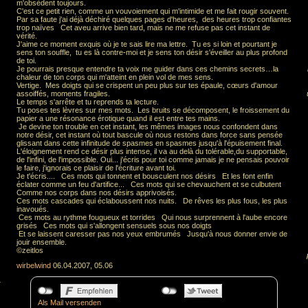
m'obsèdent toujours.
C'est ce petit rien, comme un vouvoiement qui m'intimide et me fait rougir souvent.
Par sa faute j'ai déjà déchiré quelques pages d'heures, des heures trop confiantes
trop naïves Cet aveu arrive bien tard, mais ne me refuse pas cet instant de
vérité.
J'aime ce moment exquis où je te sais lire ma lettre. Tu es si loin et pourtant je
sens ton souffle, tu es là contre-moi et je sens ton désir s'éveiller au plus profond
de toi.
Je pourrais presque entendre ta voix me guider dans ces chemins secrets…la
chaleur de ton corps qui m'atteint en plein vol de mes sens.
Vertige. Mes doigts qui se crispent un peu plus sur tes épaule, cœurs d'amour
assoiffés, moments fragiles.
Le temps s'arrête et tu reprends ta lecture.
Tu poses tes lèvres sur mes mots. Les bruits se décomposent, le froissement du
papier a une résonance érotique quand il est entre tes mains.
Je devine ton trouble en cet instant, les mêmes images nous confondent dans
notre désir, cet instant où tout bascule où nous restons dans force sans pensée
glissant dans cette infinitude de spasmes en spasmes jusqu'à l'épuisement final.
L'éloignement rend ce désir plus intense, il va au delà du tolérable,du supportable,
de l'infini, de l'impossible. Oui... j'écris pour toi comme jamais je ne pensais pouvoir
le faire, j'ignorais ce plaisir de l'écriture avant toi.
Je t'écris.... Ces mots qui tonnent et bousculent nos désirs Et les font enfin
éclater comme un feu d'artifice... Ces mots qui se chevauchent et se culbutent
Comme nos corps dans nos désirs apprivoisés.
Ces mots cascades qui éclaboussent nos nuits. De rêves les plus fous, les plus
inavoués.
Ces mots au rythme fougueux et torrides Qui nous surprennent à l'aube encore
grisés Ces mots qui s'allongent sensuels sous nos doigts
Et se laissent caresser pas nos yeux embrumés Jusqu'à nous donner envie de
jouir ensemble.
©zeitlos
wirbelwind
06.04.2007, 05.06
.
Als Mail versenden