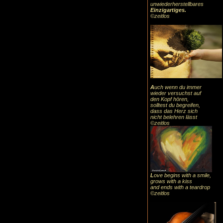
unwiederherstellbares
Einzigartiges
.
©zeitlos
A
uch
wenn du immer
wieder versuchst auf
den Kopf hören,
solltest du begreifen,
dass das
Herz sic
h
nicht belehren lässt
©zeitlos
L
ove begins with a smile,
grows with a kiss
and ends with a teardrop
©zeitlos