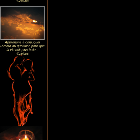
©zeitlos
A
pprenons à conjuguer
l'amour au quotidien pour que
la vie soit plus belle...
©zeitlos