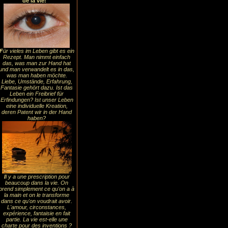
de la vie!
F
ür vieles im Leben gibt es ein
Rezept. Man nimmt einfach
das, was man zur Hand hat
und man verwandelt es in das,
was man haben möchte.
Liebe, Umstände, Erfahrung,
Fantasie gehört dazu. Ist das
Leben ein Freibrief für
Erfindungen? Ist unser Leben
eine individuelle Kreation,
deren Patent wir in der Hand
haben?
I
l y a une prescription pour
beaucoup dans la vie. On
prend simplement ce qu'on a à
la main et on le transforme
dans ce qu'on voudrait avoir.
L'amour, circonstances,
expérience, fantaisie en fait
partie. La vie est-elle une
charte pour des inventions ?