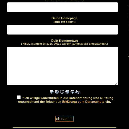
Deine Homepage
:
(bitte mit http://)
Dein Kommentar:
( HTML ist
nicht
erlaubt. URLs werden automatisch umgewandelt.)
* Ich willige widerruflich in die Datenerhebung und Nutzung
entsprechend der folgenden
Erklärung zum Datenschutz
ein.