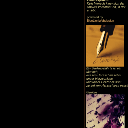
Zufallsspruch:
Kein Mensch kann sich der
Umwelt verschließen, in der
er lebt.
powered by
BlueLionWebdesign
E
in Seelengefährte ist ein
Mensch,
dessen Herzschlüssel in
unser Herzschloss
und unser Herzschlüssel
zu seinem Herzschloss passt
©zeitlos