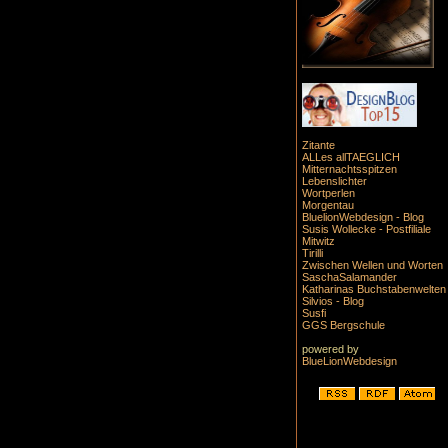
Zitante
ALLes allTAEGLICH
Mitternachtsspitzen
Lebenslichter
Wortperlen
Morgentau
BluelionWebdesign - Blog
Susis Wollecke - Postfiliale
Mitwitz
Tirilli
Zwischen Wellen und Worten
SaschaSalamander
Katharinas Buchstabenwelten
Silvios - Blog
Susfi
GGS Bergschule
powered by
BlueLionWebdesign