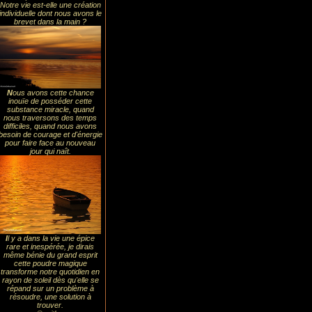
Notre vie est-elle une création
individuelle dont nous avons le
brevet dans la main ?
N
ous avons cette chance
inouïe de posséder cette
substance miracle, quand
nous traversons des temps
difficiles, quand nous avons
besoin de courage et d'énergie
pour faire face au nouveau
jour qui naît.
I
l y a dans la vie une épice
rare et inespérée, je dirais
même bénie du grand esprit
cette poudre magique
transforme notre quotidien en
rayon de soleil dès qu'elle se
répand sur un problème à
résoudre, une solution à
trouver.