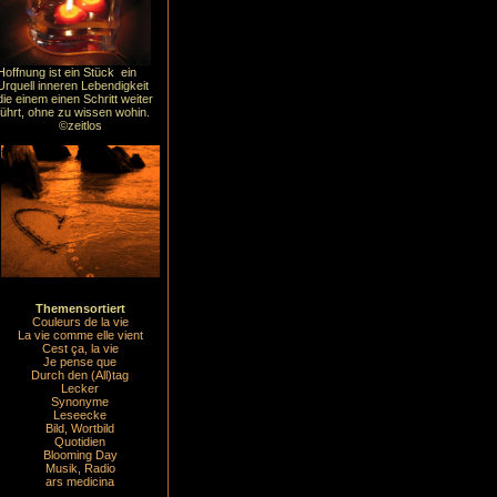
Hoffnung ist ein Stück ein
Urquell inneren Lebendigkeit
die einem einen Schritt weiter
führt, ohne zu wissen wohin.
©zeitlos
Themensortiert
Couleurs de la vie
La vie comme elle vient
Cest ça, la vie
Je pense que
Durch den (All)tag
Lecker
Synonyme
Leseecke
Bild, Wortbild
Quotidien
Blooming Day
Musik, Radio
ars medicina