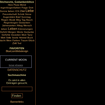
Stichworte, Gedankenblitze
Herz
Fluss
Mond
regenbogenfarben
Frage
Gott
Liebe
Zitat
Sonne
lieben
ICH
Freundschaft
Schritt
Sinne
Augenblick
Brief
Sonntag
Regen
Musik
Weg
Tag
Baum
Regenbogen
Gedanken
Jahreszeiten
Alltag
Mensch
Leben
leben
Erinnerungen
Gefühl
Morgen
Worte
Gedanke
Gefühle
Gezeiten
Wort
Tanz
Welt
Stille
Seele
Himmel
Buch
Nacht
Meer
Farben
Traum
Glück
Zeit
Tod
FAVORITEN
BlueLionWebdesign
CURRENT MOON
lunar phases
DATENSCHUTZ
Suchmaschine
Es wird in allen
Einträgen gesucht.
Bannerlinks