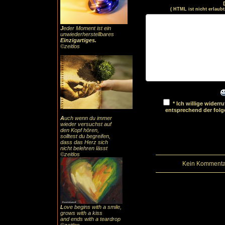
( HTML ist
nicht
erlaubt
J
eder Moment ist ein
unwiederherstellbares
Einzigartiges
.
©zeitlos
* Ich willige wider
entsprechend der fol
A
uch
wenn du immer
wieder versuchst auf
den Kopf hören,
solltest du begreifen,
dass das
Herz sic
h
nicht belehren lässt
©zeitlos
Kein Kommentar
L
ove begins with a smile,
grows with a kiss
and ends with a teardrop