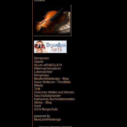
©zeitlos
Wortperlen
Zitante
ALLes allTAEGLICH
Mitternachtsspitzen
Lebenslichter
Morgentau
BluelionWebdesign - Blog
Susis Wollecke - Postfiliale
Mitwitz
Tirilli
Zwischen Wellen und Worten
SaschaSalamander
Katharinas Buchstabenwelten
Silvios - Blog
Susfi
GGS Bergschule
powered by
BlueLionWebdesign