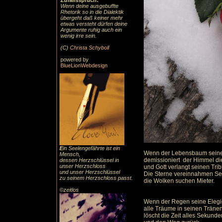
Zufallsspruch:
Wenn deine ausgebuffte
Rhetorik so in die Dialektik
übergeht daß keiner mehr
etwas versteht dürfen deine
Argumente ruhig auch ein
wenig irre sein.
(C)
Christa Schyboll
powered by
BlueLionWebdesign
E
in Seelengefährte ist ein
Wenn der Lebensbaum seine 
Mensch,
demissioniert der Himmel di
dessen Herzschlüssel in
unser Herzschloss
und Gott verlangt seinen Trib
und unser Herzschlüssel
Die Sterne vereinnahmen Se
zu seinem Herzschloss passt.
die Wolken suchen Mieter.
©zeitlos
Wenn der Regen seine Elegie
alle Träume in seinen Tränen 
löscht die Zeit alles Sekunde