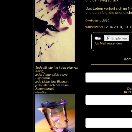
und den Weg zurück.
Das Leben verliert sich im Ni
und dann folgt die unendliche
©wirbelwind 2010
wirbelwind
12.04.2010, 19.3
Als Mail versenden
Komm
J
ede Minute hat ihren eigenen
Klang,
jeder Augenblick seine
Eigenform,
jede Liebe ihre Eigenart,
jeder Mensch hat seine
Besonderheit.
De
©zeitlos
(Wird