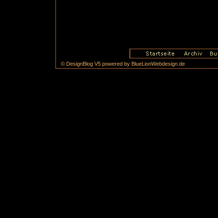
© DesignBlog V5 powered by BlueLionWebdesign.de