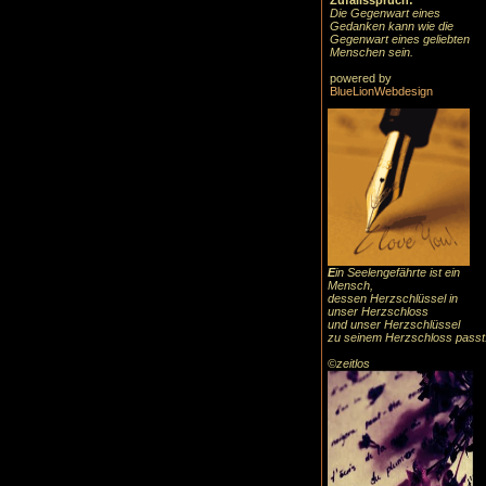
Zufallsspruch:
Die Gegenwart eines
Gedanken kann wie die
Gegenwart eines geliebten
Menschen sein.
powered by
BlueLionWebdesign
E
in Seelengefährte ist ein
Mensch,
dessen Herzschlüssel in
unser Herzschloss
und unser Herzschlüssel
zu seinem Herzschloss passt
©zeitlos