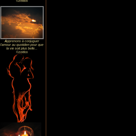
©zeitlos
A
pprenons à conjuguer
l'amour au quotidien pour que
la vie soit plus belle...
©zeitlos