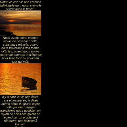
Notre vie est-elle une création
individuelle dont nous avons le
brevet dans la main ?
N
ous avons cette chance
inouïe de posséder cette
substance miracle, quand
nous traversons des temps
difficiles, quand nous avons
besoin de courage et d'énergie
pour faire face au nouveau
jour qui naît.
I
l y a dans la vie une épice
rare et inespérée, je dirais
même bénie du grand esprit
cette poudre magique
transforme notre quotidien en
rayon de soleil dès qu'elle se
répand sur un problème à
résoudre, une solution à
trouver.