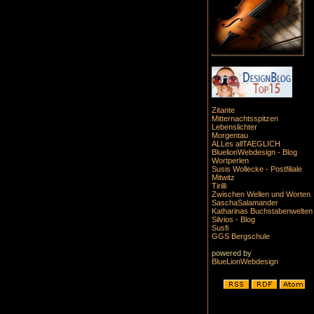
Zitante
Mitternachtsspitzen
Lebenslichter
Morgentau
ALLes allTAEGLICH
BluelionWebdesign - Blog
Wortperlen
Susis Wollecke - Postfiliale
Mitwitz
Tirilli
Zwischen Wellen und Worten
SaschaSalamander
Katharinas Buchstabenwelten
Silvios - Blog
Susfi
GGS Bergschule
powered by
BlueLionWebdesign