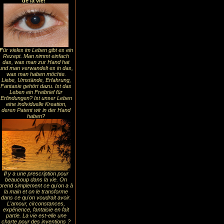
de la vie!
F
ür vieles im Leben gibt es ein
Rezept. Man nimmt einfach
das, was man zur Hand hat
und man verwandelt es in das,
was man haben möchte.
Liebe, Umstände, Erfahrung,
Fantasie gehört dazu. Ist das
Leben ein Freibrief für
Erfindungen? Ist unser Leben
eine individuelle Kreation,
deren Patent wir in der Hand
haben?
I
l y a une prescription pour
beaucoup dans la vie. On
prend simplement ce qu'on a à
la main et on le transforme
dans ce qu'on voudrait avoir.
L'amour, circonstances,
expérience, fantaisie en fait
partie. La vie est-elle une
charte pour des inventions ?