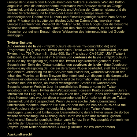
Google den Besuch dem Google-Konto des Nutzers zuordnen. Wird der Button
angeklickt, wird die entsprechende Information vom Browser direkt an Google
übermittelt und dort gespeichert. Zweck und Umfang der Datenerhebung und die
weitere Verarbeitung und Nutzung der Daten durch Google sowie die
diesbezüglichen Rechte des Nutzers und Einstellungsmöglichkeiten zum Schutz
seiner Privatsphäre ist bitte den diesbezüglichen Datenschutzhinweisen von
Google zu entnehmen. Wünscht der Nutzer nicht, dass Google über die besuchte
Webseite des Internetauftritts Daten über den Nutzer sammelt, muss sich der
Besucher vor seinem Besuch dieser Webseiten des Internetauftritts bei Google
ausloggen.
Twitter-Button:
Auf
couleurs de la vie
- (http://couleurs-de-la-vie.my-designblog.de) sind
Programme (Plug-ins) von Twitter enthalten. Diese werden ausschließlich von der
Twitter, Inc., 795 Folsom St., Suite 600, San Francisco, CA 94107, USA (Twitter)
betrieben. Die Plug-Ins sind im Rahmen von
couleurs de la vie
- (http://couleurs-
de-la-vie.my-designblog.de) durch das Twitter Logo kenntlich gemacht. Beim
Besuch einer Seite des Gesamtauftritts von
couleurs de la vie
- (http://couleurs-
de-la-vie.my-designblog.de), die ein derartiges Plug-in beinhaltet, stellt Ihr Browser
eine direkte Verbindung mit den Servern von Twitter her, wodurch wiederum der
Inhalt des Plug-ins an Ihren Browser übermittelt und von diesem in die dargestellte
Website eingebunden wird. Hierdurch wird die Information, dass Sie unsere
Website besucht haben, an Twitter weitergeleitet. Sofern Sie während des
Besuchs unserer Website über Ihr persönliches Benutzerkonto bei Twitter
eingeloggt sind, kann Twitter den Websitebesuch diesem Konto zuordnen. Durch
Interaktion mit Plug-ins, z.B. durch anklicken des „Twitter“- Icons oder hinterlassen
eines Kommentars werden diese entsprechenden Informationen direkt an Twitter
übermittelt und dort gespeichert. Wenn Sie eine solche Datenübermittlung
unterbinden möchten, müssen Sie sich vor dem Besuch von
couleurs de la vie
-
(http://couleurs-de-la-vie.my-designblog.de) unter Ihrem Twitter-Account
ausloggen. Zweck und Umfang der Datenerhebung durch Twitter sowie die dortige
weitere Verarbeitung und Nutzung Ihrer Daten wie auch Ihre diesbezüglichen
Rechte und Einstellungsmöglichkeiten zum Schutz Ihrer Privatssphäre entnehmen
Sie bitte den Datenschutzhinweisen von Twitter
(http://support.twitter.com/articles/41949-guidelines-for-law-enforcement).
Auskunftsrecht