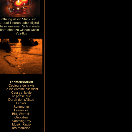
Hoffnung ist ein Stück ein
Urquell inneren Lebendigkeit
die einem einen Schritt weiter
führt, ohne zu wissen wohin.
©zeitlos
Themensortiert
Couleurs de la vie
La vie comme elle vient
Cest ça, la vie
Je pense que
Durch den (All)tag
Lecker
Synonyme
Leseecke
Bild, Wortbild
Quotidien
Blooming Day
Musik, Radio
ars medicina