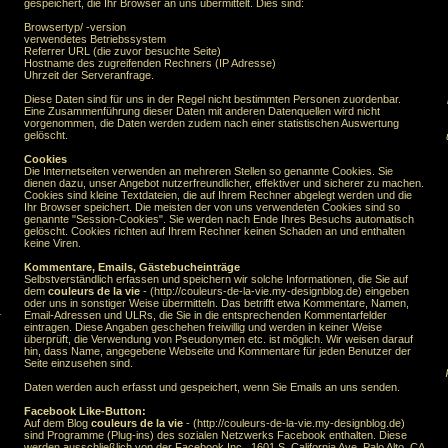
gespeichert, die Ihr Browser an uns übermittelt. Dies sind:
Browsertyp/ -version
verwendetes Betriebssystem
Referrer URL (die zuvor besuchte Seite)
Hostname des zugreifenden Rechners (IP Adresse)
Uhrzeit der Serveranfrage.
Diese Daten sind für uns in der Regel nicht bestimmten Personen zuordenbar.
Eine Zusammenführung dieser Daten mit anderen Datenquellen wird nicht
vorgenommen, die Daten werden zudem nach einer statistischen Auswertung
gelöscht.
Cookies
Die Internetseiten verwenden an mehreren Stellen so genannte Cookies. Sie
dienen dazu, unser Angebot nutzerfreundlicher, effektiver und sicherer zu machen.
Cookies sind kleine Textdateien, die auf Ihrem Rechner abgelegt werden und die
Ihr Browser speichert. Die meisten der von uns verwendeten Cookies sind so
genannte "Session-Cookies". Sie werden nach Ende Ihres Besuchs automatisch
gelöscht. Cookies richten auf Ihrem Rechner keinen Schaden an und enthalten
keine Viren.
Kommentare, Emails, Gästebucheinträge
Selbstverständlich erfassen und speichern wir solche Informationen, die Sie auf
dem
couleurs de la vie
- (http://couleurs-de-la-vie.my-designblog.de) eingeben
oder uns in sonstiger Weise übermitteln. Das betrifft etwa Kommentare, Namen,
.
Email-Adressen und ULRs, die Sie in die entsprechenden Kommentarfelder
eintragen. Diese Angaben geschehen freiwillig und werden in keiner Weise
überprüft, die Verwendung von Pseudonymen etc. ist möglich. Wir weisen darauf
hin, dass Name, angegebene Webseite und Kommentare für jeden Benutzer der
Seite einzusehen sind.
Daten werden auch erfasst und gespeichert, wenn Sie Emails an uns senden.
Facebook Like-Button:
Auf dem Blog
couleurs de la vie
- (http://couleurs-de-la-vie.my-designblog.de)
sind Programme (Plug-ins) des sozialen Netzwerks Facebook enthalten. Diese
werden ausschließlich von der Facebook Inc., 1601 S. California Ave, Palo Alto, CA