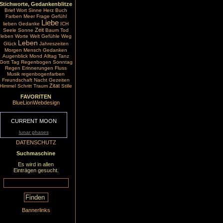
Stichworte, Gedankenblitze
Brief
Wort
Sinne
Herz
Buch
Farben
Meer
Frage
Gefühl
Liebe
lieben
Gedanke
ICH
Zeit
Seele
Sonne
Baum
Tod
leben
Worte
Welt
Gefühle
Weg
Leben
Glück
Jahreszeiten
Morgen
Mensch
Gedanken
Augenblick
Mond
Alltag
Tanz
Gott
Tag
Regenbogen
Sonntag
Regen
Erinnerungen
Fluss
Musik
regenbogenfarben
Freundschaft
Nacht
Gezeiten
Zitat
Himmel
Schritt
Traum
Stille
FAVORITEN
BlueLionWebdesign
CURRENT MOON
lunar phases
DATENSCHUTZ
Suchmaschine
Es wird in allen
Einträgen gesucht.
Bannerlinks