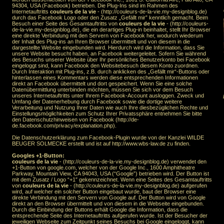
94304, USA (Facebook) betrieben. Die Plug-Ins sind im Rahmen des
Internetauftritts
couleurs de la vie
- (http://couleurs-de-la-vie.my-designblog.de)
durch das Facebook Logo oder den Zusatz „Gefällt mir” kenntlich gemacht. Beim
Besuch einer Seite des Gesamtauftritts von
couleurs de la vie
- (http://couleurs-
de-la-vie.my-designblog.de), die ein derartiges Plug-in beinhaltet, stellt Ihr Browser
eine direkte Verbindung mit den Servern von Facebook her, wodurch wiederum
der Inhalt des Plug-ins an Ihren Browser übermittelt und von diesem in die
dargestellte Website eingebunden wird. Hierdurch wird die Information, dass Sie
unsere Website besucht haben, an Facebook weitergeleitet. Sofern Sie während
des Besuchs unserer Website über Ihr persönliches Benutzerkonto bei Facebook
eingeloggt sind, kann Facebook den Websitebesuch diesem Konto zuordnen.
Durch Interaktion mit Plug-ins, z.B. durch anklicken des „Gefällt mir“-Buttons oder
hinterlassen eines Kommentars werden diese entsprechenden Informationen
direkt an Facebook übermittelt und dort gespeichert. Wenn Sie eine solche
Datenübermittlung unterbinden möchten, müssen Sie sich vor dem Besuch
unseres Internetauftritts unter Ihrem Facebook-Account ausloggen. Zweck und
Umfang der Datenerhebung durch Facebook sowie die dortige weitere
Verarbeitung und Nutzung Ihrer Daten wie auch Ihre diesbezüglichen Rechte und
Einstellungsmöglichkeiten zum Schutz Ihrer Privatssphäre entnehmen Sie bitte
den Datenschutzhinweisen von Facebook (http://de-
de.facebook.com/privacy/explanation.php).
Die Datenschutzerklärung zum Facebook-Plugin wurde von der Kanzlei WILDE
BEUGER SOLMECKE erstellt und ist auf http://www.wbs-law.de zu finden.
Googles +1-Button:
couleurs de la vie
- (http://couleurs-de-la-vie.my-designblog.de) verwendet den
+1-Button von google.com, welcher von der Google Inc., 1600 Amphitheatre
Parkway, Mountain View, CA 94043, USA (“Google”) betrieben wird. Der Button ist
mit dem Zusatz / Logo “+1″ gekennzeichnet. Wenn eine Seites des Gesamtauftritts
von
couleurs de la vie
- (http://couleurs-de-la-vie.my-designblog.de) aufgerufen
wird, auf welcher ein solcher Button eingebaut wurde, baut der Browser eine
direkte Verbindung mit den Servern von Google auf. Der Button wird von Google
direkt an den Browser übermittelt und von diesem in die Webseite eingebunden.
Durch die Einbindung der Buttons erhält Google die Information, dass die
entsprechende Seite des Internetauftritts aufgerufen wurde. Ist der Besucher der
jeweiligen Webseite zum Zeitpunkt seines Besuchs bei Google eingeloggt, kann