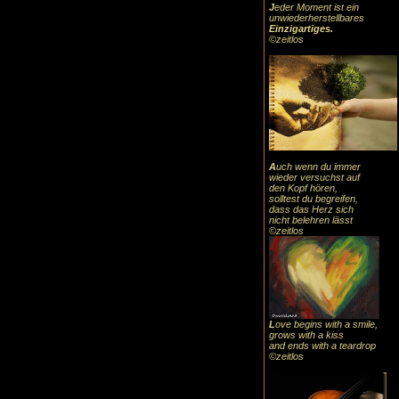
J
eder Moment ist ein
unwiederherstellbares
Einzigartiges
.
©zeitlos
A
uch
wenn du immer
wieder versuchst auf
den Kopf hören,
solltest du begreifen,
dass das
Herz sic
h
nicht belehren lässt
©zeitlos
L
ove begins with a smile,
grows with a kiss
and ends with a teardrop
©zeitlos