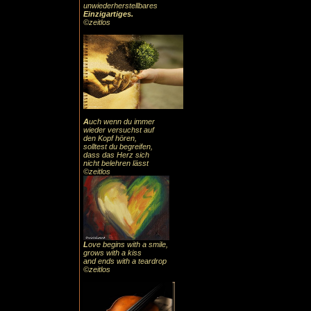
unwiederherstellbares
Einzigartiges
.
©zeitlos
A
uch
wenn du immer
wieder versuchst auf
den Kopf hören,
solltest du begreifen,
dass das
Herz sic
h
nicht belehren lässt
©zeitlos
L
ove begins with a smile,
grows with a kiss
and ends with a teardrop
©zeitlos