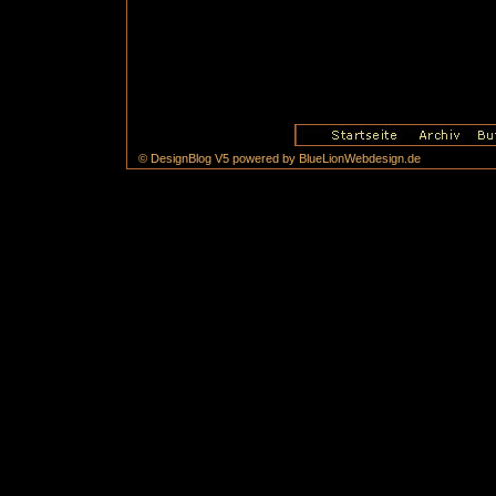
© DesignBlog V5 powered by BlueLionWebdesign.de