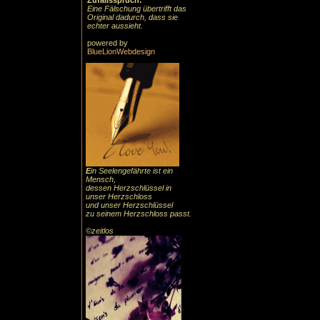
Zufallsspruch:
Eine Fälschung übertrifft das
Original dadurch, dass sie
echter aussieht.
powered by
BlueLionWebdesign
E
in Seelengefährte ist ein
Mensch,
dessen Herzschlüssel in
unser Herzschloss
und unser Herzschlüssel
zu seinem Herzschloss passt.
©zeitlos