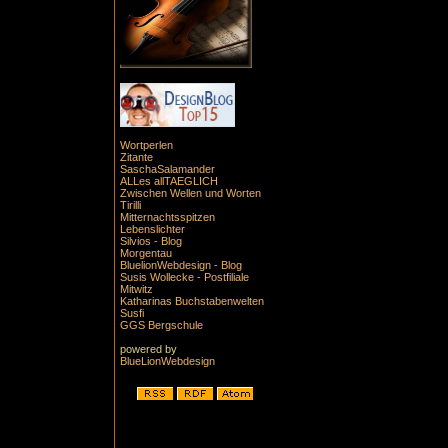
Wortperlen
Zitante
SaschaSalamander
ALLes allTAEGLICH
Zwischen Wellen und Worten
Tirilli
Mitternachtsspitzen
Lebenslichter
Silvios - Blog
Morgentau
BluelionWebdesign - Blog
Susis Wollecke - Postfiliale
Mitwitz
Katharinas Buchstabenwelten
Susfi
GGS Bergschule
powered by
BlueLionWebdesign