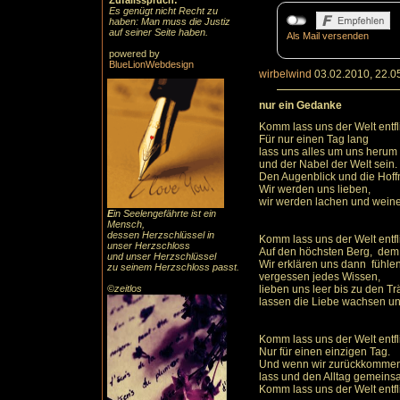
Zufallsspruch:
Es genügt nicht Recht zu
haben: Man muss die Justiz
auf seiner Seite haben.
Als Mail versenden
powered by
BlueLionWebdesign
wirbelwind
03.02.2010, 22.0
nur ein Gedanke
Komm lass uns der Welt entfl
Für nur einen Tag lang
lass uns alles um uns herum
und der Nabel der Welt sein.
Den Augenblick und die Hoffn
Wir werden uns lieben,
wir werden lachen und wein
E
in Seelengefährte ist ein
Mensch,
dessen Herzschlüssel in
Komm lass uns der Welt entfl
unser Herzschloss
Auf den höchsten Berg, dem
und unser Herzschlüssel
Wir erklären uns dann fühlen
zu seinem Herzschloss passt.
vergessen jedes Wissen,
©zeitlos
lieben uns leer bis zu den T
lassen die Liebe wachsen und
Komm lass uns der Welt entfl
Nur für einen einzigen Tag.
Und wenn wir zurückkommen
lass und den Alltag gemeins
Komm lass uns der Welt entfl