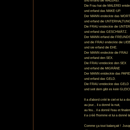
und erfand die MALEREI.
Die Frau hat die MALEREI entde
und erfand das MAKE-UP.
Der MANN endeckte das WOR
und erfand die UNTERHALTUN
Die FRAU entdeckte die UNT
und erfand das GESCHWÄTZ.
Der MANN erfand die FREUND
und die FRAU endeckte die LIE
und sie erfand die EHE.
Der MANN endeckte die FRAU
und erfand den SEX.
Die FRAU entdeckte den SEX
und erfand die MIGRÄNE
Der MANN entdeckte das PAPI
und erfand das GELD.
Die FRAU entdeckte das GELD
und seit dem gibt es kein GL
Il a d'abord créé le ciel et lui a d
au jour... il a donné la nuit,
au feu... il a donné l'eau et finale
il a créé l'homme et lui a donné 
Comme ça tout balançait !
Jusqu