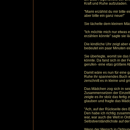
Kraft und Ruhe aufzuladen.
"Mami erzählst du mir bitte 
aber bitte ein ganz neue!"
Sie lächelte dem kleinen Mä
"Ich möchte mich nur etwas 
erzählen könnte" sagte sie l
Die kindliche Uhr zeigt aber 
bedeutet ein paar Minuten ein
Sie überlegte, womit sie das
könnte. Da fand sich in der 
gerufen- eine etas größere A
Damit wäre es nun für eine g
Ruhe ihr spannendes Buch wei
zerschnitt es in kleine und g
Das Mädchen zog sich in se
Zusammensetzen der Einzelt
zeigte es ihr stolz das fert
glauben und fragte das Mädc
"Ach, auf der Rückseite des 
Den habe ich richtig zusamm
war, war auch die Welt in Or
Selbstverständlichste auf der
Wenn der Mensch in Ordnung i