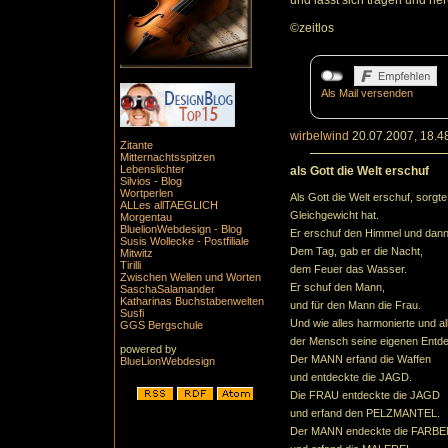
und lässt sich tragen und he
©zeitlos
Als Mail versenden
wirbelwind
20.07.2007, 18.4
Zitante
Mitternachtsspitzen
Lebenslichter
als Gott die Welt erschuf
Silvios - Blog
Wortperlen
Als Gott die Welt erschuf, sorgt
ALLes allTAEGLICH
Gleichgewicht hat.
Morgentau
BluelionWebdesign - Blog
Er erschuf den Himmel und dann
Susis Wollecke - Postfiliale
Dem Tag, gab er die Nacht,
Mitwitz
Tirilli
dem Feuer das Wasser.
Zwischen Wellen und Worten
Er schuf den Mann,
SaschaSalamander
Katharinas Buchstabenwelten
und für den Mann die Frau.
Susfi
Und wie alles harmonierte und al
GGS Bergschule
der Mensch seine eigenen Entd
powered by
Der MANN erfand die Waffen
BlueLionWebdesign
und entdeckte die JAGD.
Die FRAU entdeckte die JAGD
und erfand den PELZMANTEL.
Der MANN endeckte die FARB