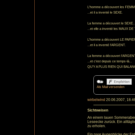
L'homme a découvert les
FEMM
...et il a inventé le SEXE.
La femme a découvert le SEXE..
...et elle a inventé les MAUX D
L'homme a découvert LE PAPIER
...et il a inventé l'ARGENT.
La femme a découvert l'ARGENT
...et c'est depuis ce temps-là...
QU'Y A PLUS RIEN QUI BALAN
Als Mail versenden
wirbelwind
20.06.2007, 18.4
Sichtweisen
An einem lauen Sommerabend, 
Leseecke zurück. Ein alltägl
zu erholen.
Ein paar Augenblicke der En