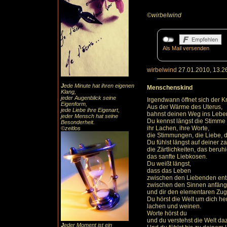
©wirbelwind
Als Mail versenden
wirbelwind
27.01.2010, 13.2
J
ede Minute hat ihren eigenen
Menschenskind
Klang,
jeder Augenblick seine
Irgendwann öffnet sich der Kr
Eigenform,
Aus der Wärme des Uterus,
jede Liebe ihre Eigenart,
bahnst deinen Weg ins Lebe
jeder Mensch hat seine
Du kennst längst die Stimme 
Besonderheit.
ihr Lachen, ihre Worte,
©zeitlos
die Stimmungen, die Liebe, d
Du fühlst längst auf deiner z
die Zärtlichkeiten, das beruh
das sanfte Liebkosen.
Du weißt längst,
dass das Leben
zwischen den Liebenden ents
zwischen den Sinnen anfängt
und dir den elementaren Zu
Du hörst die Welt um dich h
lachen und weinen.
Worte hörst du
und du verstehst die Welt da
J
eder Moment ist ein