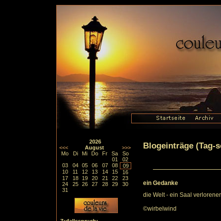
2026
Blogeinträge (Tag-so
<<<
August
>>>
Mo
Di
Mi
Do
Fr
Sa
So
01
02
03
04
05
06
07
08
09
10
11
12
13
14
15
16
17
18
19
20
21
22
23
ein Gedanke
24
25
26
27
28
29
30
31
die Welt - ein Saal verlorener
©wirbelwind