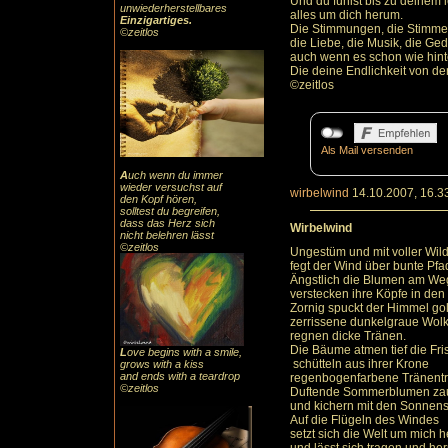
Und du fühlst bis zu deinem 
unwiederherstellbares
alles um dich herum.
Einzigartiges
.
Die Stimmungen, die Stimme
©zeitlos
die Liebe, die Musik, die Ge
auch wenn es schon wie hint
Die deine Endlichkeit von der
©zeitlos
Als Mail versenden
A
uch
wenn du immer
wieder versuchst auf
wirbelwind
14.10.2007, 16.3
den Kopf hören,
solltest du begreifen,
dass das
Herz sic
h
Wirbelwind
nicht belehren lässt
©zeitlos
Ungestüm und mit voller Wild
fegt der Wind über bunte Pfa
Ängstlich die Blumen am We
verstecken ihre Köpfe in den 
Zornig spuckt der Himmel gol
zerrissene dunkelgraue Wol
regnen dicke Tränen.
Die Bäume atmen tief die Fri
L
ove begins with a smile,
schütteln aus ihrer Krone
grows with a kiss
and ends with a teardrop
regenbogenfarbene Tränentr
©zeitlos
Duftende Sommerblumen za
und kichern mit den Sonnens
Auf die Flügeln des Windes
setzt sich die Welt um mich 