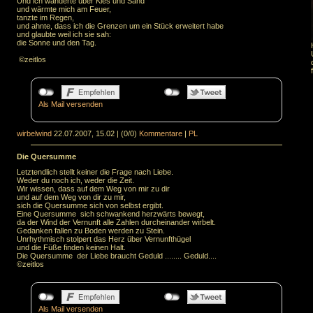
Und ich wanderte über Kies und Sand
und wärmte mich am Feuer,
tanzte im Regen,
und ahnte, dass ich die Grenzen um ein Stück erweitert habe
und glaubte weil ich sie sah:
die Sonne und den Tag.
©zeitlos
Als Mail versenden
wirbelwind
22.07.2007, 15.02
|
(0/0)
Kommentare
|
PL
Die Quersumme
Letztendlich stellt keiner die Frage nach Liebe.
Weder du noch ich, weder die Zeit.
Wir wissen, dass auf dem Weg von mir zu dir
und auf dem Weg von dir zu mir,
sich die Quersumme sich von selbst ergibt.
Eine Quersumme sich schwankend herzwärts bewegt,
da der Wind der Vernunft alle Zahlen durcheinander wirbelt.
Gedanken fallen zu Boden werden zu Stein.
Unrhythmisch stolpert das Herz über Vernunfthügel
und die Füße finden keinen Halt.
Die Quersumme der Liebe braucht Geduld ........ Geduld....
©zeitlos
Als Mail versenden