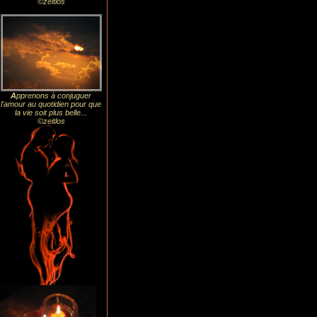
©zeitlos
A
pprenons à conjuguer
l'amour au quotidien pour que
la vie soit plus belle...
©zeitlos