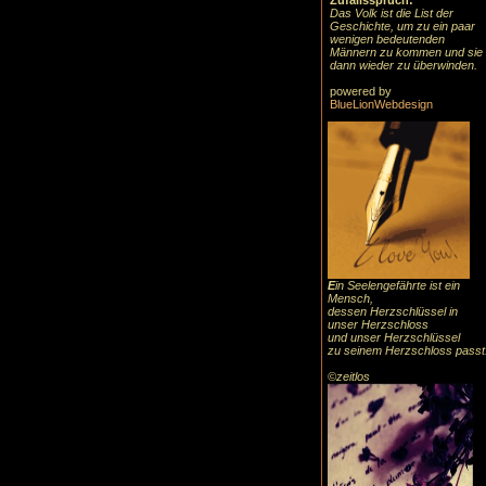
Zufallsspruch:
Das Volk ist die List der
Geschichte, um zu ein paar
wenigen bedeutenden
Männern zu kommen und sie
dann wieder zu überwinden.
powered by
BlueLionWebdesign
E
in Seelengefährte ist ein
Mensch,
dessen Herzschlüssel in
unser Herzschloss
und unser Herzschlüssel
zu seinem Herzschloss passt
©zeitlos