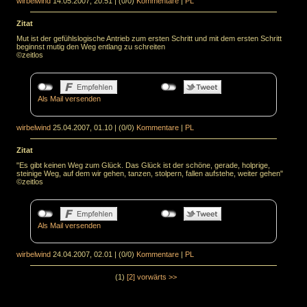
wirbelwind
14.05.2007, 20.51
|
(0/0)
Kommentare
|
PL
Zitat
Mut ist der gefühlslogische Antrieb zum ersten Schritt und mit dem ersten Schritt
beginnst mutig den Weg entlang zu schreiten
©zeitlos
Als Mail versenden
wirbelwind
25.04.2007, 01.10
|
(0/0)
Kommentare
|
PL
Zitat
"Es gibt keinen Weg zum Glück. Das Glück ist der schöne, gerade, holprige,
steinige Weg, auf dem wir gehen, tanzen, stolpern, fallen aufstehe, weiter gehen"
©zeitlos
Als Mail versenden
wirbelwind
24.04.2007, 02.01
|
(0/0)
Kommentare
|
PL
(1)
[2]
vorwärts >>