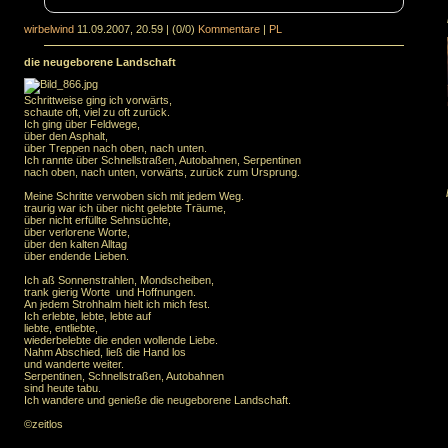
wirbelwind
11.09.2007, 20.59
|
(0/0)
Kommentare
|
PL
die neugeborene Landschaft
Schrittweise ging ich vorwärts,
schaute oft, viel zu oft zurück.
Ich ging über Feldwege,
über den Asphalt,
über Treppen nach oben, nach unten.
Ich rannte über Schnellstraßen, Autobahnen, Serpentinen
nach oben, nach unten, vorwärts, zurück zum Ursprung.
Meine Schritte verwoben sich mit jedem Weg.
traurig war ich über nicht gelebte Träume,
über nicht erfüllte Sehnsüchte,
über verlorene Worte,
über den kalten Alltag
über endende Lieben.
Ich aß Sonnenstrahlen, Mondscheiben,
trank gierig Worte und Hoffnungen.
An jedem Strohhalm hielt ich mich fest.
Ich erlebte, lebte, lebte auf
liebte, entliebte,
wiederbelebte die enden wollende Liebe.
Nahm Abschied, ließ die Hand los
und wanderte weiter.
Serpentinen, Schnellstraßen, Autobahnen
sind heute tabu.
Ich wandere und genieße die neugeborene Landschaft.
©zeitlos