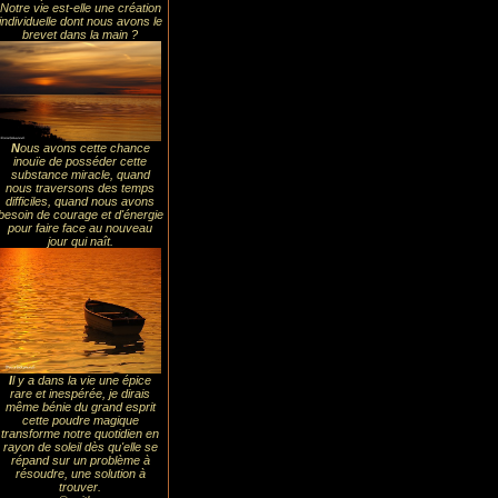
Notre vie est-elle une création
individuelle dont nous avons le
brevet dans la main ?
N
ous avons cette chance
inouïe de posséder cette
substance miracle, quand
nous traversons des temps
difficiles, quand nous avons
besoin de courage et d'énergie
pour faire face au nouveau
jour qui naît.
I
l y a dans la vie une épice
rare et inespérée, je dirais
même bénie du grand esprit
cette poudre magique
transforme notre quotidien en
rayon de soleil dès qu'elle se
répand sur un problème à
résoudre, une solution à
trouver.