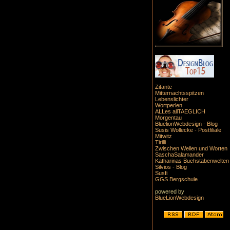
Zitante
Mitternachtsspitzen
Lebenslichter
Wortperlen
ALLes allTAEGLICH
Morgentau
BluelionWebdesign - Blog
Susis Wollecke - Postfiliale
Mitwitz
Tirilli
Zwischen Wellen und Worten
SaschaSalamander
Katharinas Buchstabenwelten
Silvios - Blog
Susfi
GGS Bergschule
powered by
BlueLionWebdesign