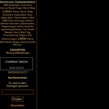
Stichworte, Gedankenblitze
Zeit
Gedanken
Gott
Herz
Sonne
Musik
Frage
Mond
Weg
Leben
Sinne
Nacht
Stille
Gedanke
Augenblick
Tanz
Alltag
Meer
Traum
lieben
Wort
Zitat
Fluss
Sonntag
Gefühl
Himmel
Gezeiten
Jahreszeiten
Regenbogen
leben
Gefühle
regenbogenfarben
Tod
Seele
Morgen
Buch
Brief
Tag
Freundschaft
Farben
ICH
Liebe
Erinnerungen
Glück
Welt
Worte
Regen
Baum
Schritt
Mensch
FAVORITEN
BlueLionWebdesign
CURRENT MOON
lunar phases
DATENSCHUTZ
Suchmaschine
Es wird in allen
Einträgen gesucht.
Bannerlinks