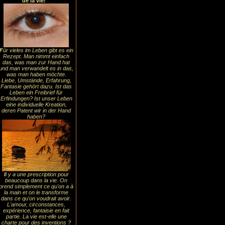
de la vie!
F
ür vieles im Leben gibt es ein
Rezept. Man nimmt einfach
das, was man zur Hand hat
und man verwandelt es in das,
was man haben möchte.
Liebe, Umstände, Erfahrung,
Fantasie gehört dazu. Ist das
Leben ein Freibrief für
Erfindungen? Ist unser Leben
eine individuelle Kreation,
deren Patent wir in der Hand
haben?
I
l y a une prescription pour
beaucoup dans la vie. On
prend simplement ce qu'on a à
la main et on le transforme
dans ce qu'on voudrait avoir.
L'amour, circonstances,
expérience, fantaisie en fait
partie. La vie est-elle une
charte pour des inventions ?