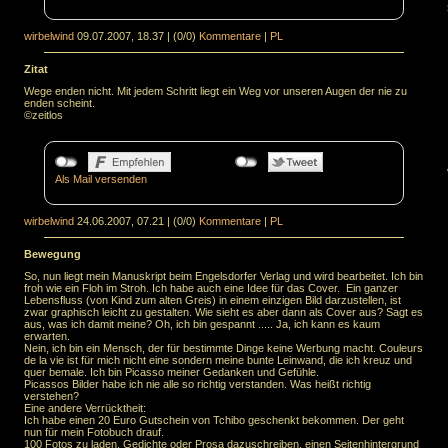
wirbelwind
09.07.2007, 18.37
|
(0/0)
Kommentare
|
PL
Zitat
Wege enden nicht. Mit jedem Schritt liegt ein Weg vor unseren Augen der nie zu
enden scheint.
©zeitlos
Als Mail versenden
wirbelwind
24.06.2007, 07.21
|
(0/0)
Kommentare
|
PL
Bewegung
So, nun liegt mein Manuskript beim Engelsdorfer Verlag und wird bearbeitet. Ich bin
froh wie ein Floh im Stroh. Ich habe auch eine Idee für das Cover. Ein ganzer
Lebensfluss (von Kind zum alten Greis) in einem einzigen Bild darzustellen, ist
zwar graphisch leicht zu gestalten. Wie sieht es aber dann als Cover aus? Sagt es
aus, was ich damit meine? Oh, ich bin gespannt ..... Ja, ich kann es kaum
erwarten.
Nein, ich bin ein Mensch, der für bestimmte Dinge keine Werbung macht. Couleurs
de la vie ist für mich nicht eine sondern meine bunte Leinwand, die ich kreuz und
quer bemale. Ich bin Picasso meiner Gedanken und Gefühle.
Picassos Bilder habe ich nie alle so richtig verstanden. Was heißt richtig
verstehen?
Eine andere Verrücktheit:
Ich habe einen 20 Euro Gutschein von Tchibo geschenkt bekommen. Der geht
nun für mein Fotobuch drauf.
100 Fotos zu laden, Gedichte oder Prosa dazuschreiben, einen Seitenhintergrund