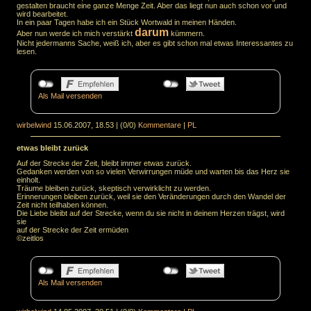
gestalten braucht eine ganze Menge Zeit. Aber das liegt nun auch schon vor und
wird bearbeitet.
In ein paar Tagen habe ich ein Stück Wortwald in meinen Händen.
darum
Aber nun werde ich mich verstärkt
kümmern.
Nicht jedermanns Sache, weiß ich, aber es gibt schon mal etwas Interessantes zu
lesen.
Als Mail versenden
wirbelwind
15.06.2007, 18.53
|
(0/0)
Kommentare
|
PL
etwas bleibt zurück
Auf der Strecke der Zeit, bleibt immer etwas zurück.
Gedanken werden von so vielen Verwirrungen müde und warten bis das Herz sie
einholt.
Träume bleiben zurück, skeptisch verwirklicht zu werden.
Erinnerungen bleiben zurück, weil sie den Veränderungen durch den Wandel der
Zeit nicht teilhaben können.
Die Liebe bleibt auf der Strecke, wenn du sie nicht in deinem Herzen trägst, wird
sie
auf der Strecke der Zeit ermüden
©zeitlos
Als Mail versenden