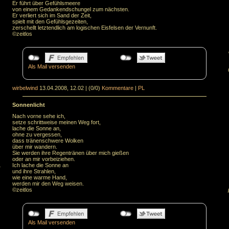
Er führt über Gefühlsmeere
von einem Gedankendschungel zum nächsten.
Er verliert sich im Sand der Zeit,
spielt mit den Gefühlsgezeiten,
zerschellt letztendlich am logischen Eisfelsen der Vernunft.
©zeitlos
Als Mail versenden
wirbelwind
13.04.2008, 12.02
|
(0/0)
Kommentare
|
PL
Sonnenlicht
Nach vorne sehe ich,
setze schrittweise meinen Weg fort,
lache die Sonne an,
ohne zu vergessen,
dass tränenschwere Wolken
über mir wandern.
Sie werden ihre Regentränen über mich gießen
oder an mir vorbeiziehen.
.
Ich lache die Sonne an
und ihre Strahlen,
wie eine warme Hand,
werden mir den Weg weisen.
©zeitlos
Als Mail versenden