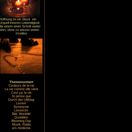
Hoffnung ist ein Stück ein
Urquell inneren Lebendigkeit
die einem einen Schritt weiter
führt, ohne zu wissen wohin.
©zeitlos
Themensortiert
Couleurs de la vie
La vie comme elle vient
Cest ça, la vie
Je pense que
Durch den (All)tag
Lecker
Synonyme
Leseecke
Bild, Wortbild
Quotidien
Blooming Day
Musik, Radio
ars medicina