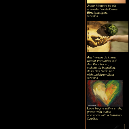
J
eder Moment ist ein
unwiederherstellbares
Einzigartiges
.
©zeitlos
A
uch
wenn du immer
wieder versuchst auf
den Kopf hören,
solltest du begreifen,
dass das
Herz sic
h
nicht belehren lässt
©zeitlos
L
ove begins with a smile,
grows with a kiss
and ends with a teardrop
©zeitlos