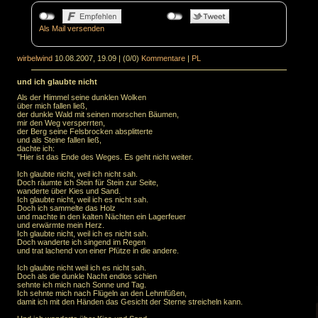
Als Mail versenden
wirbelwind
10.08.2007, 19.09
|
(0/0)
Kommentare
|
PL
und ich glaubte nicht
Als der Himmel seine dunklen Wolken
über mich fallen ließ,
der dunkle Wald mit seinen morschen Bäumen,
mir den Weg versperrten,
der Berg seine Felsbrocken absplitterte
und als Steine fallen ließ,
dachte ich:
"Hier ist das Ende des Weges. Es geht nicht weiter.
Ich glaubte nicht, weil ich nicht sah.
Doch räumte ich Stein für Stein zur Seite,
wanderte über Kies und Sand.
Ich glaubte nicht, weil ich es nicht sah.
Doch ich sammelte das Holz
und machte in den kalten Nächten ein Lagerfeuer
und erwärmte mein Herz.
Ich glaubte nicht, weil ich es nicht sah.
Doch wanderte ich singend im Regen
und trat lachend von einer Pfütze in die andere.
Ich glaubte nicht weil ich es nicht sah.
Doch als die dunkle Nacht endlos schien
sehnte ich mich nach Sonne und Tag.
Ich sehnte mich nach Flügeln an den Lehmfüßen,
damit ich mit den Händen das Gesicht der Sterne streicheln kann.