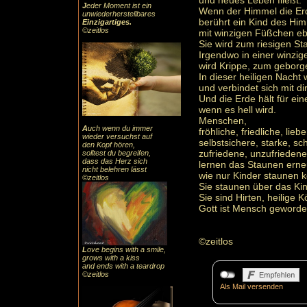
und neues Leben fließt.
J
eder Moment ist ein
Wenn der Himmel die Er
unwiederherstellbares
berührt ein Kind des Hi
Einzigartiges
.
©zeitlos
mit winzigen Füßchen eb
Sie wird zum riesigen Stal
Irgendwo in einer winzig
wird Krippe, zum geborg
In dieser heiligen Nacht
und verbindet sich mit di
Und die Erde hält für ei
wenn es hell wird.
Menschen,
A
uch
wenn du immer
fröhliche, friedliche, lieb
wieder versuchst auf
selbstsichere, starke, s
den Kopf hören,
zufriedene, unzufriede
solltest du begreifen,
dass das
Herz sic
h
lernen das Staunen erne
nicht belehren lässt
wie nur Kinder staunen 
©zeitlos
Sie staunen über das Kin
Sie sind Hirten, heilige K
Gott ist Mensch geworde
©zeitlos
L
ove begins with a smile,
grows with a kiss
and ends with a teardrop
©zeitlos
Als Mail versenden