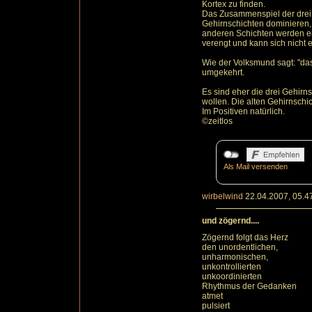
Kortex zu finden.
Das Zusammenspiel der drei G
Gehirnschichten dominieren,
anderen Schichten werden ei
verengt und kann sich nicht e
Wie der Volksmund sagt: "das
umgekehrt.
Es sind eher die drei Gehirn
wollen. Die alten Gehirnsch
Im Positiven natürlich.
©zeitlos
Als Mail versenden
wirbelwind
22.04.2007, 05.4
und zögernd....
Zögernd folgt das Herz
den unordentlichen,
unharmonischen,
unkontrollierten
unkoordinierten
Rhythmus der Gedanken
atmet
pulsiert