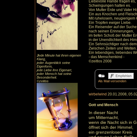
Liebevolle Hände tragen es,
Schwingungen halten es.
Von Mutter Erde und Vater H
Ein aus Knochen und Fleisch
Mit ruhelosem, neugierigem G
Ein Tropfen ewiger Liebe.
Ein Reisender auf der Suche
nach seinen Erinnerungen,
im tiefen Schoß der Mutter Er
in der Unendlichkeit des Him
Ein Sehnsüchtiger nach dem
Zwischen Zeiten und Welten.
Ein lebendiges, liebendes W
J
ede Minute hat ihren eigenen
- das Menschenkind -
Klang,
©zeitlos 2008
jeder Augenblick seine
Eigenform,
jede Liebe ihre Eigenart,
jeder Mensch hat seine
Besonderheit.
©zeitlos
Als Mail versenden
wirbelwind
20.01.2008, 05.0
Gott und Mensch
In dieser Nacht
um Mitternacht,
wenn die Nacht sich in Ge
öffnet sich der Himmel,
ein grenzenloser Kreis