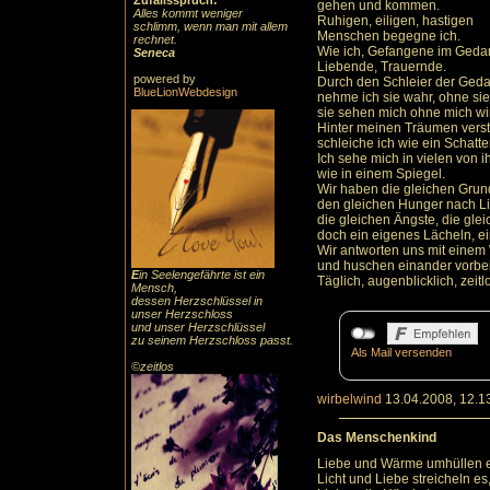
Zufallsspruch:
gehen und kommen.
Alles kommt weniger
Ruhigen, eiligen, hastigen
schlimm, wenn man mit allem
Menschen begegne ich.
rechnet.
Wie ich, Gefangene im Geda
Seneca
Liebende, Trauernde.
powered by
Durch den Schleier der Ged
BlueLionWebdesign
nehme ich sie wahr, ohne sie
sie sehen mich ohne mich w
Hinter meinen Träumen verst
schleiche ich wie ein Schatte
Ich sehe mich in vielen von 
wie in einem Spiegel.
Wir haben die gleichen Grun
den gleichen Hunger nach L
die gleichen Ängste, die gle
doch ein eigenes Lächeln, ei
Wir antworten uns mit eine
und huschen einander vorbei
E
in Seelengefährte ist ein
Täglich, augenblicklich, zeitlos
Mensch,
dessen Herzschlüssel in
unser Herzschloss
und unser Herzschlüssel
zu seinem Herzschloss passt.
Als Mail versenden
©zeitlos
wirbelwind
13.04.2008, 12.1
Das Menschenkind
Liebe und Wärme umhüllen 
Licht und Liebe streicheln es