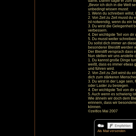
damit. Damm sagte er zum Blei
„Bevor ich dich in die Welt s
unbedingt wissen musst:
1. Wenn du schreiben willst, 
2. Von Zeit zu Zeit musst du 
ist notwendig, wenn du ein be
3. Du wirst die Gelegenheit
verbessern.
4. Der wichtigste Teil von dir
5. Du musst weiter schreiben
Du sollst dich immer an dies
besonderer Bleistift werden wi
Der Bleistift versprach dass 
Nun stellen wir uns anstelle 
1. Du kannst große Dinge tun
weißt, dass es immer etwas g
und führen wird.
2. Von Zeit zu Zeit wirst du 
dich zum stärkeren Mensch
3. Du wirst in der Lage sein
oder Laster zu besiegen.
4. Der wichtigste Teil von di
5. Auch wenn es schwierig ist
Wie ähneln wir doch dem Blei
erinnern, dass wir besonder
können.
©zeitlos Mai 2007
Als Mail versenden