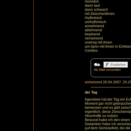
monoton
dann laut
dann schwach
mit Zwischentönen
rhythmisch
unrhythmisch
annehmend
ablehnend
bejahend
verneinend
uneinig mit ihnen
um dann mit ihnen in Einklan
©zeitlos
Als Mail versenden
wirbelwind
20.04.2007, 20.2
der Tag
Irgendwie hat der Tag ein Ec
Moment gar nicht gebrauchen 
bemessen und es gibt zwisch
eigentlich, diese Zwischenr
Abschnitte zu nutzen.
Bewusst habe ich den einen o
Gedanken habe ich verscheuc
auf dem Gemüsefeld, die die