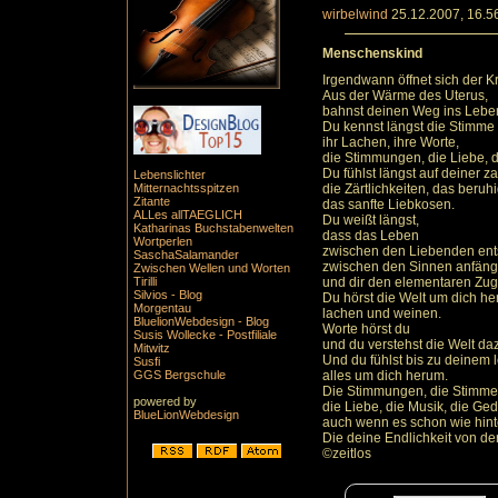
wirbelwind
25.12.2007, 16.5
Menschenskind
Irgendwann öffnet sich der Kr
Aus der Wärme des Uterus,
bahnst deinen Weg ins Lebe
Du kennst längst die Stimme 
ihr Lachen, ihre Worte,
die Stimmungen, die Liebe, d
Du fühlst längst auf deiner z
Lebenslichter
Mitternachtsspitzen
die Zärtlichkeiten, das beruh
Zitante
das sanfte Liebkosen.
ALLes allTAEGLICH
Du weißt längst,
Katharinas Buchstabenwelten
dass das Leben
Wortperlen
zwischen den Liebenden ents
SaschaSalamander
zwischen den Sinnen anfängt
Zwischen Wellen und Worten
Tirilli
und dir den elementaren Zu
Silvios - Blog
Du hörst die Welt um dich h
Morgentau
lachen und weinen.
BluelionWebdesign - Blog
Worte hörst du
Susis Wollecke - Postfiliale
und du verstehst die Welt da
Mitwitz
Und du fühlst bis zu deinem 
Susfi
GGS Bergschule
alles um dich herum.
Die Stimmungen, die Stimme
powered by
die Liebe, die Musik, die Ge
BlueLionWebdesign
auch wenn es schon wie hint
Die deine Endlichkeit von der
©zeitlos