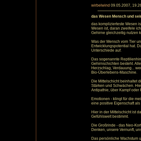
wirbelwind
09.05.2007, 19.2
das Wesen Mensch und sein
das komplizierteste Wesen is
Wesen ist, daran zweifele ich 
Gehirne gleichzeitig nutzen 
Was der Mensch vom Tier unt
Entwicklungspotential hat. Da
Unterschiede auf.
Das sogenannte Reptilienhir
Gehirnschichten besteht. All
Herzschlag, Verdauung... wer
Bio-Überlebens-Maschine.
Die Mittelschicht beinhaltet
Stärken und Schwächen. Hie
Antipathie, über Kampf oder 
Emotionen - klingt für die me
eine positive Eigenschaft als
Hier in der Mittelschicht ist
Gefühlswelt bestimmt.
Die Großrinde - das Neo-Kort
Denken, unsere Vernunft, un
Das persönliche Wachstum u