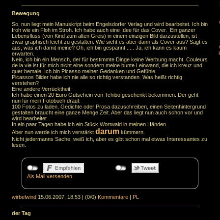
Bewegung
So, nun liegt mein Manuskript beim Engelsdorfer Verlag und wird bearbeitet. Ich bin
froh wie ein Floh im Stroh. Ich habe auch eine Idee für das Cover. Ein ganzer
Lebensfluss (von Kind zum alten Greis) in einem einzigen Bild darzustellen, ist
zwar graphisch leicht zu gestalten. Wie sieht es aber dann als Cover aus? Sagt es
aus, was ich damit meine? Oh, ich bin gespannt ..... Ja, ich kann es kaum
erwarten.
Nein, ich bin ein Mensch, der für bestimmte Dinge keine Werbung macht. Couleurs
de la vie ist für mich nicht eine sondern meine bunte Leinwand, die ich kreuz und
quer bemale. Ich bin Picasso meiner Gedanken und Gefühle.
Picassos Bilder habe ich nie alle so richtig verstanden. Was heißt richtig
verstehen?
Eine andere Verrücktheit:
Ich habe einen 20 Euro Gutschein von Tchibo geschenkt bekommen. Der geht
nun für mein Fotobuch drauf.
100 Fotos zu laden, Gedichte oder Prosa dazuschreiben, einen Seitenhintergrund
gestalten braucht eine ganze Menge Zeit. Aber das liegt nun auch schon vor und
wird bearbeitet.
In ein paar Tagen habe ich ein Stück Wortwald in meinen Händen.
darum
Aber nun werde ich mich verstärkt
kümmern.
Nicht jedermanns Sache, weiß ich, aber es gibt schon mal etwas Interessantes zu
lesen.
Als Mail versenden
wirbelwind
15.06.2007, 18.53
|
(0/0)
Kommentare
|
PL
der Tag