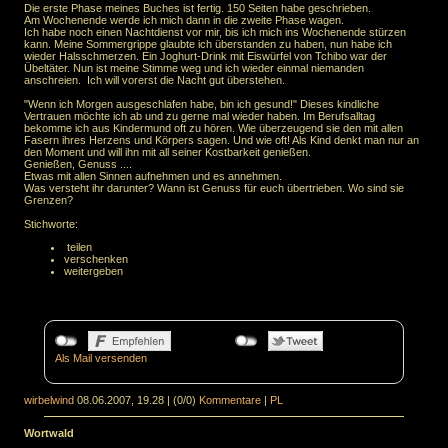
Die erste Phase meines Buches ist fertig. 150 Seiten habe geschrieben.
Am Wochenende werde ich mich dann in die zweite Phase wagen.
Ich habe noch einen Nachtdienst vor mir, bis ich mich ins Wochenende stürzen
kann. Meine Sommergrippe glaubte ich überstanden zu haben, nun habe ich
wieder Halsschmerzen. Ein Joghurt-Drink mit Eiswürfel von Tchibo war der
Übeltäter. Nun ist meine Stimme weg und ich wieder einmal niemanden
anschreien. Ich will vorerst die Nacht gut überstehen.
"Wenn ich Morgen ausgeschlafen habe, bin ich gesund!" Dieses kindliche
Vertrauen möchte ich ab und zu gerne mal wieder haben. Im Berufsalltag
bekomme ich aus Kindermund oft zu hören. Wie überzeugend sie den mit allen
Fasern ihres Herzens und Körpers sagen. Und wie oft! Als Kind denkt man nur an
den Moment und will ihn mit all seiner Kostbarkeit genießen.
Genießen, Genuss ....
Etwas mit allen Sinnen aufnehmen und es annehmen.
Was versteht ihr darunter? Wann ist Genuss für euch übertrieben. Wo sind sie
Grenzen?
Stichworte:
teilen
verschenken
weitergeben
Als Mail versenden
wirbelwind
08.06.2007, 19.28
|
(0/0)
Kommentare
|
PL
Wortwald