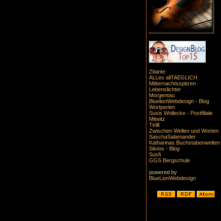
Zitante
ALLes allTAEGLICH
Mitternachtsspitzen
Lebenslichter
Morgentau
BluelionWebdesign - Blog
Wortperlen
Susis Wollecke - Postfiliale
Mitwitz
Tirilli
Zwischen Wellen und Worten
SaschaSalamander
Katharinas Buchstabenwelten
Silvios - Blog
Susfi
GGS Bergschule
powered by
BlueLionWebdesign