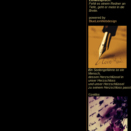
Zufallsspruch:
Fehlt es einem Redner an
Tiefe, geht er meist in die
Breite.
powered by
BlueLionWebdesign
E
in Seelengefährte ist ein
Mensch,
dessen Herzschlüssel in
unser Herzschloss
und unser Herzschlüssel
zu seinem Herzschloss passt
©zeitlos