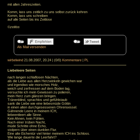
mit allen Jahreszeiten.
Komm, lass uns zeitlich zu uns selbst zurück kehren
Komm, lass uns schreiben
auf alle Seiten bis ins Zeitlose
©zeitlos
Als Mail versenden
wirbelwind
21.08.2007, 20.24
|
(0/0)
Kommentare
|
PL
Liebeleere Seiten
nach langen schlaflosen Nächten,
als die Liebe aus allen Herzwinkeln gewichen war
und irgendwo wie morsches Holz,
weich und zerfressen auf dem Boden lag,
versuchte ich mein Gewissen zu polieren,
mein Herz zum glänzen bringen.
Tränenblind, sprachlos und gefühlstaub
sank die Liebe wie eine liebesmüde Göttin
in einen alten durchgesessenen Ohrensessel.
Gähnende Leere in meinem ICH,
liebeentleert alle Sinne.
Kein Ahnen, kein Fühlen.
Nach einer trüben Nacht,
müde Schritte ohne Echo,
stolpern über einen dunklen Flur.
Eine alte Eichentür viel hinter meinem ICH ins Schloss.
Wie lange dauerte die Leerfahrt?