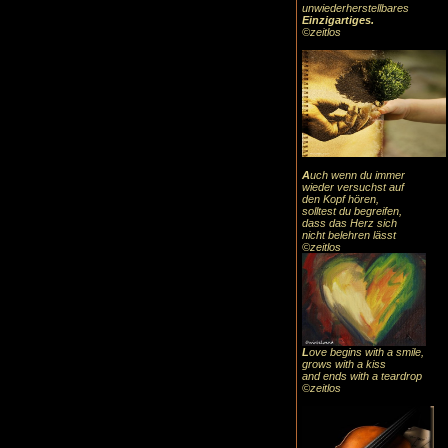
unwiederherstellbares
Einzigartiges
.
©zeitlos
A
uch
wenn du immer
wieder versuchst auf
den Kopf hören,
solltest du begreifen,
dass das
Herz sic
h
nicht belehren lässt
©zeitlos
L
ove begins with a smile,
grows with a kiss
and ends with a teardrop
©zeitlos