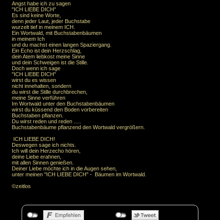
Angst habe ich zu sagen
"ICH LIEBE DICH"
Es sind keine Worte,
denn jeder Laut, jeder Buchstabe
wurzelt tief in meinem ICH.
Ein Wortwald, mit Buchstabenbäumen
in meinem Ich
und du machst einen langen Spaziergang.
Ein Echo ist dein Herzschlag,
dein Atem liebkost meine Sinne
und dein Schweigen ist die Stille.
Doch wenn ich sage
"ICH LIEBE DICH"
wirst du es wissen
nicht innehalten, sondern
du wirst die Stille durchbrechen,
meine Sinne verführen
Im Wortwald unter den Buchstabenbäumen
wirst du küssend den Boden vorbereiten
Buchstaben pflanzen.
Du wirst reden und reden .....
Buchstabenbäume pflanzend den Wortwald vergrößern.
ICH LIEBE DICH!
Deswegen sage ich nichts.
Ich will dein Herzecho hören,
deine Liebe erahnen,
mit allen Sinnen genießen.
Deiner Liebe möchte ich in die Augen sehen,
unter meinen "ICH LIEBE DICH" - Bäumen im Wortwald.
©zeitlos