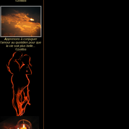
©zeitlos
A
pprenons à conjuguer
l'amour au quotidien pour que
la vie soit plus belle...
©zeitlos