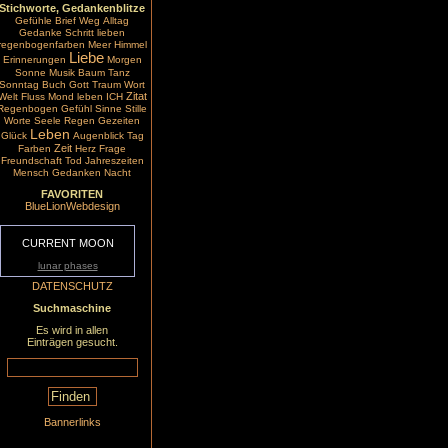
Stichworte, Gedankenblitze
Gefühle
Brief
Weg
Alltag
Gedanke
Schritt
lieben
regenbogenfarben
Meer
Himmel
Liebe
Erinnerungen
Morgen
Sonne
Musik
Baum
Tanz
Sonntag
Buch
Gott
Traum
Wort
Zitat
Welt
Fluss
Mond
leben
ICH
Regenbogen
Gefühl
Sinne
Stille
Worte
Seele
Regen
Gezeiten
Leben
Glück
Augenblick
Tag
Zeit
Farben
Herz
Frage
Freundschaft
Tod
Jahreszeiten
Mensch
Gedanken
Nacht
FAVORITEN
BlueLionWebdesign
CURRENT MOON
lunar phases
DATENSCHUTZ
Suchmaschine
Es wird in allen
Einträgen gesucht.
Bannerlinks