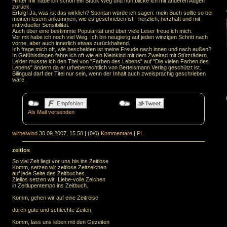
Hinter mir habe ich schon ein Stück Weg und nun blicke ich mit anderen Augen
zurück.
Erfolg! Ja, was ist das wirklich? Spontan würde ich sagen: mein Buch sollte so bei
meinen lesern ankommen, wie es geschrieben ist - herzlich, herzhaft und mit
individueller Sensibilität.
Auch über eine bestimmte Popularität und über viele Leser freue ich mich.
Vor mit habe ich noch viel Weg. Ich bin neugierig auf jeden winzigen Schritt nach
vorne, aber auch innerlich etwas zurückhaltend.
Ich frage mich oft, wie bescheiden ist meine Freude nach innen und nach außen?
In Gefühlsdingen fahre ich oft wie ein Kleinkind mit dem Zweirad mit Stützrädern.
Leider musste ich den Titel von "Farben des Lebens" auf "Die vielen Farben des
Lebens" ändern da er urheberrechtlich von Bertelsmann Verlag geschützt ist.
Bilingual darf der Titel nur sein, wenn der Inhalt auch zweisprachig geschrieben
wäre.
Als Mail versenden
wirbelwind
30.09.2007, 15.58
|
(0/0)
Kommentare
|
PL
zeitlos
So viel Zeit liegt vor uns bis ins Zeitlose.
Komm, setzen wir zeitlose Zeitzeichen
auf jede Seite des Zeitbuches.
Ziellos setzen wir Liebe-volle Zeichen
in Zeitlupentempo ins Zeitbuch.
Komm, gehen wir auf eine Zeitreise
durch gute und schlechte Zeiten.
Komm, lass uns leben mit den Gezeiten