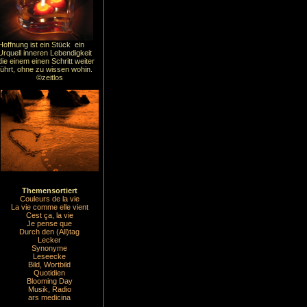
Hoffnung ist ein Stück ein
Urquell inneren Lebendigkeit
die einem einen Schritt weiter
führt, ohne zu wissen wohin.
©zeitlos
Themensortiert
Couleurs de la vie
La vie comme elle vient
Cest ça, la vie
Je pense que
Durch den (All)tag
Lecker
Synonyme
Leseecke
Bild, Wortbild
Quotidien
Blooming Day
Musik, Radio
ars medicina