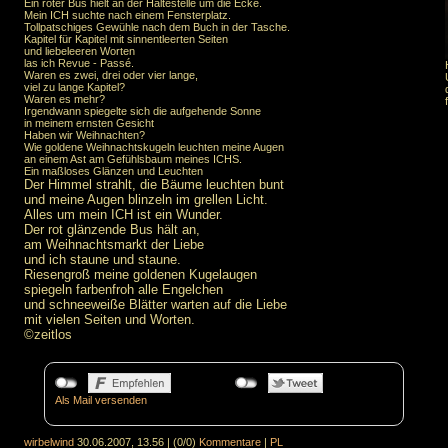
Ein roter Bus hielt an der Haltestelle um die Ecke.
Mein ICH suchte nach einem Fensterplatz.
Tollpatschiges Gewühle nach dem Buch in der Tasche.
Kapitel für Kapitel mit sinnentleerten Seiten
und liebeleeren Worten
las ich Revue - Passé.
Waren es zwei, drei oder vier lange,
viel zu lange Kapitel?
Waren es mehr?
Irgendwann spiegelte sich die aufgehende Sonne
in meinem ernsten Gesicht
Haben wir Weihnachten?
Wie goldene Weihnachtskugeln leuchten meine Augen
an einem Ast am Gefühlsbaum meines ICHS.
Ein maßloses Glänzen und Leuchten
Der Himmel strahlt, die Bäume leuchten bunt
und meine Augen blinzeln im grellen Licht.
Alles um mein ICH ist ein Wunder.
Der rot glänzende Bus hält an,
am Weihnachtsmarkt der Liebe
und ich staune und staune.
Riesengroß meine goldenen Kugelaugen
spiegeln farbenfroh alle Engelchen
und schneeweiße Blätter warten auf die Liebe
mit vielen Seiten und Worten.
©zeitlos
Als Mail versenden
wirbelwind
30.06.2007, 13.56
|
(0/0)
Kommentare
|
PL