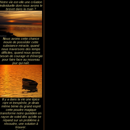
Notre vie est-elle une création
individuelle dont nous avons le
brevet dans la main ?
N
ous avons cette chance
inouïe de posséder cette
substance miracle, quand
nous traversons des temps
difficiles, quand nous avons
besoin de courage et d'énergie
pour faire face au nouveau
jour qui naît.
I
l y a dans la vie une épice
rare et inespérée, je dirais
même bénie du grand esprit
cette poudre magique
transforme notre quotidien en
rayon de soleil dès qu'elle se
répand sur un problème à
résoudre, une solution à
trouver.