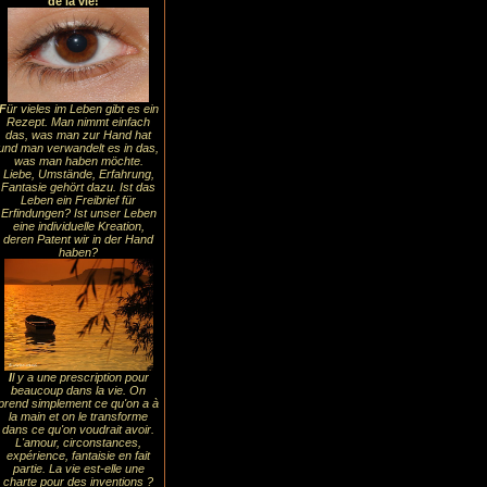
de la vie!
F
ür vieles im Leben gibt es ein
Rezept. Man nimmt einfach
das, was man zur Hand hat
und man verwandelt es in das,
was man haben möchte.
Liebe, Umstände, Erfahrung,
Fantasie gehört dazu. Ist das
Leben ein Freibrief für
Erfindungen? Ist unser Leben
eine individuelle Kreation,
deren Patent wir in der Hand
haben?
I
l y a une prescription pour
beaucoup dans la vie. On
prend simplement ce qu'on a à
la main et on le transforme
dans ce qu'on voudrait avoir.
L'amour, circonstances,
expérience, fantaisie en fait
partie. La vie est-elle une
charte pour des inventions ?