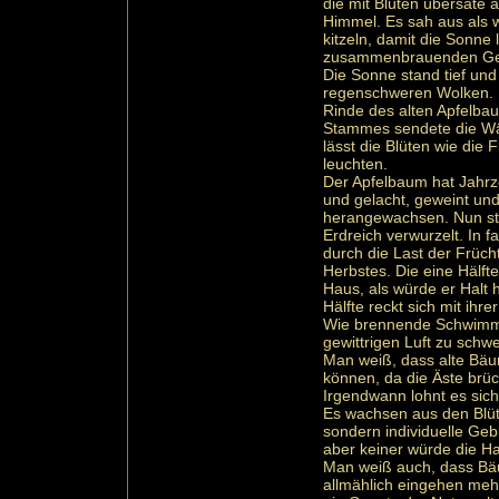
die mit Blüten übersäte 
Himmel. Es sah aus als
kitzeln, damit die Sonne 
zusammenbrauenden Gew
Die Sonne stand tief und
regenschweren Wolken. Ih
Rinde des alten Apfelba
Stammes sendete die Wär
lässt die Blüten wie die
leuchten.
Der Apfelbaum hat Jahrz
und gelacht, geweint und 
herangewachsen. Nun sta
Erdreich verwurzelt. In f
durch die Last der Früch
Herbstes. Die eine Hälft
Haus, als würde er Halt
Hälfte reckt sich mit ihr
Wie brennende Schwimmk
gewittrigen Luft zu schw
Man weiß, dass alte Bä
können, da die Äste brü
Irgendwann lohnt es sich
Es wachsen aus den Blüt
sondern individuelle Ge
aber keiner würde die H
Man weiß auch, dass Bäu
allmählich eingehen meh