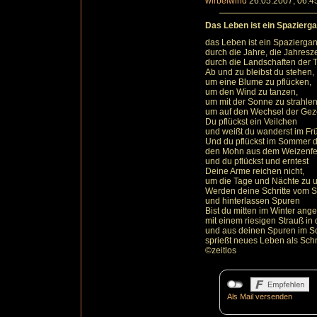
wirbelwind
26.05.2007, 06.4
Das Leben ist ein Spazierg
das Leben ist ein Spazierga
durch die Jahre, die Jahresze
durch die Landschaften der 
Ab und zu bleibst du stehen,
um eine Blume zu pflücken,
um den Wind zu tanzen,
um mit der Sonne zu strahlen
um auf den Wechsel der Geze
Du pflückst ein Veilchen
und weißt du wanderst im Fr
Und du pflückst im Sommer 
den Mohn aus dem Weizenfe
und du pflückst und erntest
Deine Arme reichen nicht,
um die Tage und Nächte zu
Werden deine Schritte vom S
und hinterlassen Spuren
Bist du mitten im Winter ange
mit einem riesigen Strauß in
und aus deinen Spuren im 
sprießt neues Leben als Sc
©zeitlos
Als Mail versenden