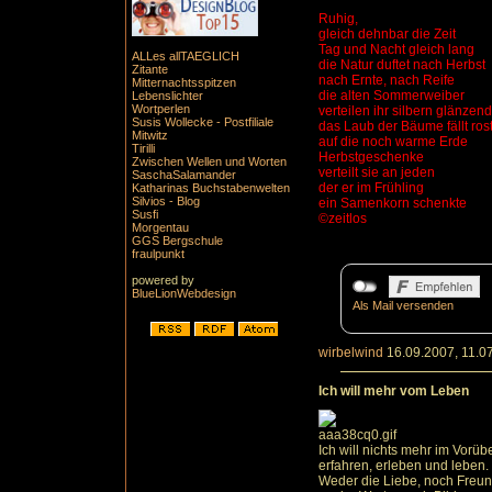
Ruhig,
gleich dehnbar die Zeit
Tag und Nacht gleich lang
ALLes allTAEGLICH
die Natur duftet nach Herbst
Zitante
nach Ernte, nach Reife
Mitternachtsspitzen
die alten Sommerweiber
Lebenslichter
Wortperlen
verteilen ihr silbern glänzen
Susis Wollecke - Postfiliale
das Laub der Bäume fällt ros
Mitwitz
auf die noch warme Erde
Tirilli
Herbstgeschenke
Zwischen Wellen und Worten
verteilt sie an jeden
SaschaSalamander
der er im Frühling
Katharinas Buchstabenwelten
Silvios - Blog
ein Samenkorn schenkte
Susfi
©zeitlos
Morgentau
GGS Bergschule
fraulpunkt
powered by
BlueLionWebdesign
Als Mail versenden
wirbelwind
16.09.2007, 11.0
Ich will mehr vom Leben
Ich will nichts mehr im Vorü
erfahren, erleben und leben.
Weder die Liebe, noch Freun