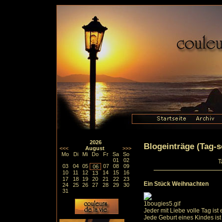
2026
Blogeinträge (Tag-so
<<<
August
>>>
Mo
Di
Mi
Do
Fr
Sa
So
01
02
T
03
04
05
07
08
09
06
10
11
12
14
15
16
13
17
18
19
20
21
22
23
Ein Stück Weihnachten
24
25
26
27
28
29
30
31
Jeder mit Liebe volle Tag ist
Jede Geburt eines Kindes ist