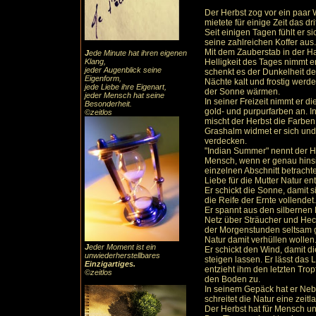
Der Herbst zog vor ein paar 
mietete für einige Zeit das dr
Seit einigen Tagen fühlt er 
seine zahlreichen Koffer aus.
Mit dem Zauberstab in der Ha
J
ede Minute hat ihren eigenen
Klang,
Helligkeit des Tages nimmt 
jeder Augenblick seine
schenkt es der Dunkelheit der
Eigenform,
Nächte kalt und frostig werd
jede Liebe ihre Eigenart,
der Sonne wärmen.
jeder Mensch hat seine
In seiner Freizeit nimmt er 
Besonderheit.
gold- und purpurfarben an. 
©zeitlos
mischt der Herbst die Farben
Grashalm widmet er sich und m
verdecken.
"Indian Summer" nennt der H
Mensch, wenn er genau hinsi
einzelnen Abschnitt betracht
Liebe für die Mutter Natur en
Er schickt die Sonne, damit s
die Reife der Ernte vollendet.
Er spannt aus den silberne
Netz über Sträucher und Hec
der Morgenstunden seltsam gl
Natur damit verhüllen wollen
J
eder Moment ist ein
Er schickt den Wind, damit 
unwiederherstellbares
steigen lassen. Er lässt da
Einzigartiges
.
entzieht ihm den letzten Tro
©zeitlos
den Boden zu.
In seinem Gepäck hat er Nebel
schreitet die Natur eine zeitl
Der Herbst hat für Mensch u