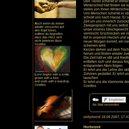
Den Tieren schenkt er immer 
Winterschlaf hält finden sie
vielen von ihnen Winterschlaf
Uns Menschen schenkt er abe
schickt uns nach Hause. Er s
Zeit um uns innerlich zurückz
A
uch
wenn du immer
Zwiegespräch mit uns selbst z
wieder versuchst auf
unser inneres Gleichgewicht 
den Kopf hören,
vermischt. Erschrecken wir ni
solltest du begreifen,
dass das
Herz sic
h
tief in unserem Herzen und w
nicht belehren lässt
neuer Morgen kommt, ein neu
©zeitlos
scheinen wird.
Kerzen stehen auf dem Tisch
herum und finden wieder zue
Die Zeit hält er still und fr
entfalten sich und daraus f
entspannten Atem folgen.
Er lehrt uns die Lehre der a
Zuhören gestaltet. Er lehrt u
L
ove begins with a smile,
lauschen.
grows with a kiss
and ends with a teardrop
Er lehrt uns die Harmonie der
©zeitlos
©zeitlos
Als Mail versenden
wirbelwind
18.09.2007, 17.4
Herbstzeit