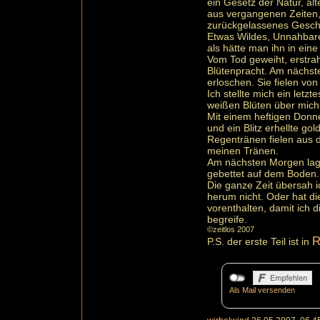
ein Gesetz der Natur, al
aus vergangenen Zeiten, 
zurückgelassenes Gesch
Etwas Wildes, Unnahbar
als hätte man ihn in eine
Vom Tod geweiht, erstrah
Blütenpracht. Am nächst
erloschen. Sie fielen vo
Ich stellte mich ein letz
weißen Blüten über mich
Mit einem heftigen Donn
und ein Blitz erhellte g
Regentränen fielen aus 
meinen Tränen.
Am nächsten Morgen lagen
gebettet auf dem Boden.
Die ganze Zeit übersah 
herum nicht. Oder hat d
vorenthalten, damit ich d
begreife.
©zeitlos 2007
R
P.S. der erste Teil ist in
Als Mail versenden