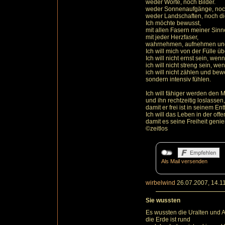
weder Worte, noch Bilder.
weder Sonnenaufgänge, noc
weder Landschaften, noch di
Ich möchte bewusst,
mit allen Fasern meiner Sinn
mit jeder Herzfaser,
wahrnehmen, aufnehmen un
Ich will mich von der Fülle ü
Ich will nicht ernst sein, wen
ich will nicht streng sein, we
ich will nicht zählen und bew
sondern intensiv fühlen.
Ich will fähiger werden den
und ihn rechtzeitig loslassen,
damit er frei ist in seinem Ent
Ich will das Leben in der off
damit es seine Freiheit genie
©zeitlos
Als Mail versenden
wirbelwind
26.07.2007, 14.1
Sie wussten
Es wussten die Uralten und A
die Erde ist rund