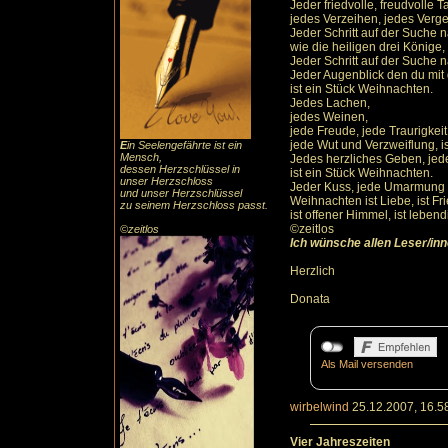
Jeder friedvolle, freudvolle 
jedes Verzeihen, jedes Verge
Jeder Schritt auf der Suche
wie die heiligen drei Könige,
Jeder Schritt auf der Suche 
Jeder Augenblick den du mit
ist ein Stück Weihnachten.
Jedes Lachen,
jedes Weinen,
jede Freude, jede Traurigkeit
jede Wut und Verzweiflung, i
E
in Seelengefährte ist ein
Mensch,
Jedes herzliches Geben, jed
dessen Herzschlüssel in
ist ein Stück Weihnachten.
unser Herzschloss
Jeder Kuss, jede Umarmung i
und unser Herzschlüssel
Weihnachten ist Liebe, ist Fri
zu seinem Herzschloss passt.
ist offener Himmel, ist leben
©zeitlos
©zeitlos
Ich wünsche allen Leser/in
Herzlich
Donata
Als Mail versenden
wirbelwind
25.12.2007, 16.5
Vier Jahreszeiten