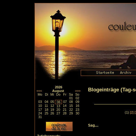
2026
Blogeinträge (Tag-so
<<<
August
>>>
Mo
Di
Mi
Do
Fr
Sa
So
01
02
03
04
05
07
08
09
06
10
11
12
14
15
16
13
17
18
19
20
21
22
23
(1)
[2]
[
24
25
26
27
28
29
30
31
Sag....