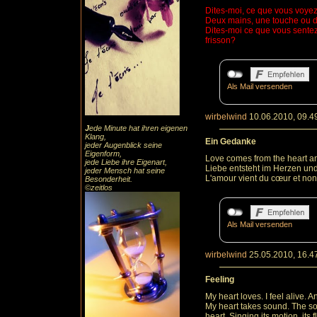
Dites
-moi, ce que vous voyez
Deux mains, une touche ou
Dites-moi ce que vous sentez
frisson?
Als Mail versenden
wirbelwind
10.06.2010, 09.4
J
ede Minute hat ihren eigenen
Klang,
Ein Gedanke
jeder Augenblick seine
Eigenform,
Love comes from the heart an
jede Liebe ihre Eigenart,
Liebe entsteht im Herzen und
jeder Mensch hat seine
L'amour vient du cœur et non 
Besonderheit.
©zeitlos
Als Mail versenden
wirbelwind
25.05.2010, 16.4
Feeling
My heart loves. I feel alive. An
My heart takes sound. The so
heart. Singing its motion, its f