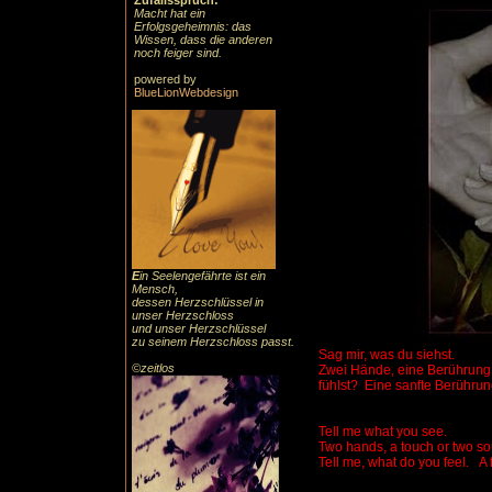
Zufallsspruch:
Macht hat ein
Erfolgsgeheimnis: das
Wissen, dass die anderen
noch feiger sind.
powered by
BlueLionWebdesign
E
in Seelengefährte ist ein
Mensch,
dessen Herzschlüssel in
unser Herzschloss
und unser Herzschlüssel
zu seinem Herzschloss passt.
Sag mir, was du siehst.
©zeitlos
Zwei Hände, eine Berührung
fühlst?
Eine sanfte Berühru
Tell me what you see.
Two hands, a touch or two so
Tell me, what do you feel.
A 