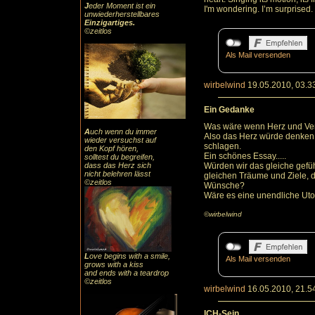
J
eder Moment ist ein
I'm wondering. I’m surprised
unwiederherstellbares
Einzigartiges
.
©zeitlos
Als Mail versenden
wirbelwind
19.05.2010, 03.3
Ein Gedanke
Was wäre wenn Herz und Ver
A
uch
wenn du immer
Also das Herz würde denken 
wieder versuchst auf
schlagen.
den Kopf hören,
Ein schönes Essay.....
solltest du begreifen,
dass das
Herz sic
h
Würden wir das gleiche gefüh
nicht belehren lässt
gleichen Träume und Ziele, d
©zeitlos
Wünsche?
Wäre es eine unendliche Uto
©wirbelwind
L
ove begins with a smile,
Als Mail versenden
grows with a kiss
and ends with a teardrop
©zeitlos
wirbelwind
16.05.2010, 21.5
ICH-Sein