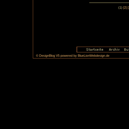
(1)
[2]
[
© DesignBlog V5 powered by BlueLionWebdesign.de