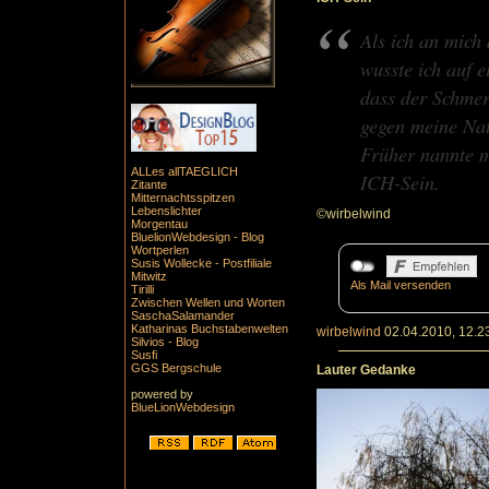
Als ich an mich 
wusste ich auf e
dass der Schmer
gegen meine Nat
Früher nannte m
ALLes allTAEGLICH
ICH-Sein.
Zitante
Mitternachtsspitzen
Lebenslichter
©wirbelwind
Morgentau
BluelionWebdesign - Blog
Wortperlen
Susis Wollecke - Postfiliale
Mitwitz
Als Mail versenden
Tirilli
Zwischen Wellen und Worten
SaschaSalamander
Katharinas Buchstabenwelten
wirbelwind
02.04.2010, 12.2
Silvios - Blog
Susfi
GGS Bergschule
Lauter Gedanke
powered by
BlueLionWebdesign