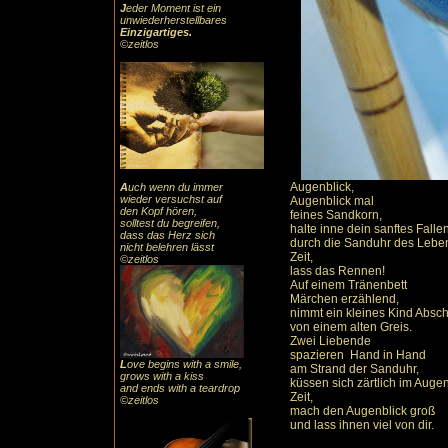
J
eder Moment ist ein
unwiederherstellbares
Einzigartiges
.
©zeitlos
Augenblick,
A
uch
wenn du immer
wieder versuchst auf
Augenblick mal
den Kopf hören,
feines Sandkorn,
solltest du begreifen,
halte inne dein sanftes Falle
dass das
Herz sic
h
durch die Sanduhr des Lebe
nicht belehren lässt
Zeit,
©zeitlos
lass das Rennen!
Auf einem Tränenbett
Märchen erzählend,
nimmt ein kleines Kind Absc
von einem alten Greis.
Zwei Liebende
spazieren Hand in Hand
L
ove begins with a smile,
am Strand der Sanduhr,
grows with a kiss
küssen sich zärtlich im Augen
and ends with a teardrop
Zeit,
©zeitlos
mach den Augenblick groß
und lass ihnen viel von dir.