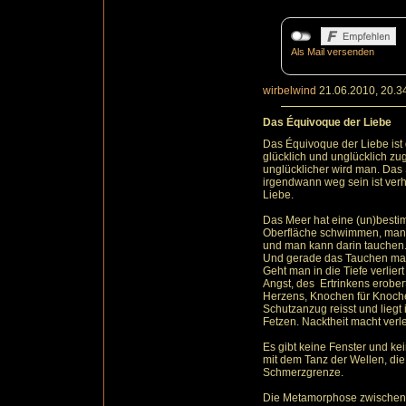
Als Mail versenden
wirbelwind
21.06.2010, 20.3
Das Équivoque der Liebe
Das Équivoque der Liebe ist 
glücklich und unglücklich zug
unglücklicher wird man. Das 
irgendwann weg sein ist verh
Liebe.
Das Meer hat eine (un)besti
Oberfläche schwimmen, man 
und man kann darin tauchen
Und gerade das Tauchen mac
Geht man in die Tiefe verlie
Angst, des Ertrinkens erobert
Herzens, Knochen für Knoche
Schutzanzug reisst und liegt
Fetzen. Nacktheit macht verle
Es gibt keine Fenster und ke
mit dem Tanz der Wellen, die 
Schmerzgrenze.
Die Metamorphose zwischen 