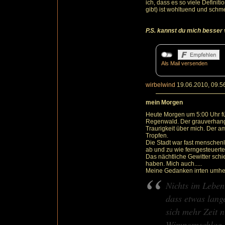
ich, dass es so viele Definit
gibt) ist wohltuend und schme
P.S. kannst du mich besser
Als Mail versenden
wirbelwind
19.06.2010, 09.5
mein Morgen
Heute Morgen um 5:00 Uhr füh
Regenwald. Der grauverhang
Traurigkeit über mich. Der a
Tropfen.
Die Stadt war fast menschenle
ab und zu wie ferngesteuerte
Das nächtliche Gewitter schi
haben. Mich auch.....
Meine Gedanken irrten umher
Nichts im Leben
dass etwas lang
sich mehr Zeit n
Wimpernschlag. I