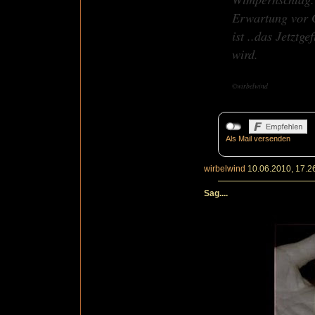
Erwartung vor G
ist ..das Jetztge
wird.
©wirbelwind
Als Mail versenden
wirbelwind
10.06.2010, 17.2
Sag....