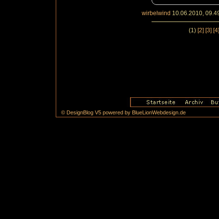
wirbelwind
10.06.2010, 09.4
(1)
[2]
[3]
[4
© DesignBlog V5 powered by BlueLionWebdesign.de