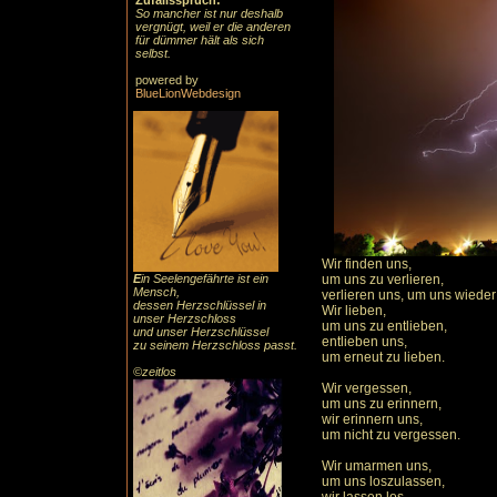
Zufallsspruch:
So mancher ist nur deshalb
vergnügt, weil er die anderen
für dümmer hält als sich
selbst.
powered by
BlueLionWebdesign
Wir finden uns,
E
in Seelengefährte ist ein
um uns zu verlieren,
Mensch,
verlieren uns, um uns wieder
dessen Herzschlüssel in
Wir lieben,
unser Herzschloss
um uns zu entlieben,
und unser Herzschlüssel
entlieben uns,
zu seinem Herzschloss passt.
um erneut zu lieben.
©zeitlos
Wir vergessen,
um uns zu erinnern,
wir erinnern uns,
um nicht zu vergessen.
Wir umarmen uns,
um uns loszulassen,