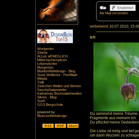
Als Mail versenden
wirbelwind
10.07.2010, 15.0
ich
Wortperlen
Zitante
ALLes allTAEGLICH
Mitternachtsspitzen
Lebenslichter
Morgentau
BluelionWebdesign - Blog
Susis Wollecke - Postfiliale
Mitwitz
Tirilli
Zwischen Wellen und Worten
SaschaSalamander
Katharinas Buchstabenwelten
Silvios - Blog
Susfi
GGS Bergschule
powered by
Du sammelst meine Träume,
BlueLionWebdesign
Fragmente aus meinem Ich.
Du pflückst meine Gedanken
Die Liebe ist innig und tief g
um darin Wurzeln zu schlage