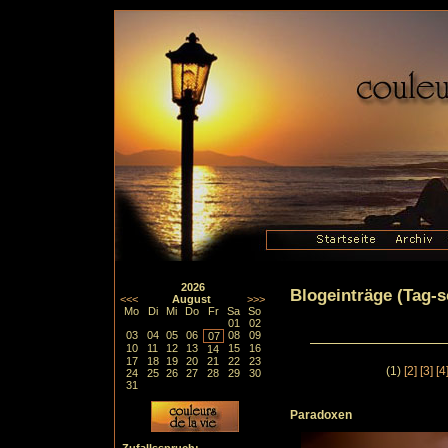
2026
Blogeinträge (Tag-so
<<<
August
>>>
Mo
Di
Mi
Do
Fr
Sa
So
01
02
03
04
05
06
08
09
07
10
11
12
13
15
16
14
17
18
19
20
21
22
23
(1)
[2]
[3]
[4
24
25
26
27
28
29
30
31
Paradoxen