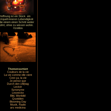
Hoffnung ist ein Stück ein
Urquell inneren Lebendigkeit
die einem einen Schritt weiter
führt, ohne zu wissen wohin.
©zeitlos
Themensortiert
Couleurs de la vie
La vie comme elle vient
Cest ça, la vie
Je pense que
Durch den (All)tag
Lecker
Synonyme
Leseecke
Bild, Wortbild
Quotidien
Blooming Day
Musik, Radio
ars medicina