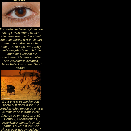
de la vie!
F
ür vieles im Leben gibt es ein
Rezept. Man nimmt einfach
das, was man zur Hand hat
und man verwandelt es in das,
was man haben möchte.
Liebe, Umstände, Erfahrung,
Fantasie gehört dazu. Ist das
Leben ein Freibrief für
Erfindungen? Ist unser Leben
eine individuelle Kreation,
deren Patent wir in der Hand
haben?
I
l y a une prescription pour
beaucoup dans la vie. On
prend simplement ce qu'on a à
la main et on le transforme
dans ce qu'on voudrait avoir.
L'amour, circonstances,
expérience, fantaisie en fait
partie. La vie est-elle une
charte pour des inventions ?