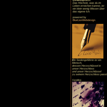
Zufallsspruch:
Das Höchste, was du im
Leben erreichen kannst, ist
ein klein wenig Wissen über
das eigene Ich.
powered by
BlueLionWebdesign
E
in Seelengefährte ist ein
Mensch,
dessen Herzschlüssel in
unser Herzschloss
und unser Herzschlüssel
zu seinem Herzschloss passt
©zeitlos