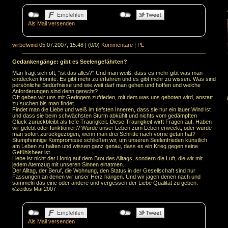
Als Mail versenden
wirbelwind
05.07.2007, 15.48
|
(0/0)
Kommentare
|
PL
Gedankengänge: gibt es Seelengefährten?
Man fragt sich oft, "ist das alles?" Und man weiß, dass es mehr gibt was man
entdecken könnte. Es gibt mehr zu erfahren und es gibt mehr zu wissen. Was sind
persönliche Bedürfnisse und wie weit darf man gehen und hoffen und welche
Anforderungen sind denn gerecht?
Oft geben wir uns mit Geringem zufrieden, mit dem was uns geboten wird, anstatt
zu suchen bis man findet.
Findet man die Liebe und weiß im tiefsten Inneren, dass sie nur ein lauer Wind ist
und dass sie beim schwächsten Sturm abkühlt und nichts vom gedämpften
Glück zurückbleibt als tiefe Traurigkeit. Diese Traurigkeit wirft Fragen auf. Haben
wir gelebt oder funktioniert? Wurde unser Leben zum Leben erweckt, oder wurde
man sofort zurückgezogen, wenn man drei Schritte nach vorne getan hat?
Stumpfsinnige Kompromisse schließen wir, um unseren Seelenfrieden künstlich
am Leben zu halten und wissen ganz genau, dass es ein Krieg gegen seine
Gefühlsheer ist.
Liebe ist nicht der Honig auf dem Brot des Alltags, sondern die Luft, die wir mit
jedem Atemzug mit unseren Sinnen einatmen.
Der Alltag, der Beruf, die Wohnung, den Status in der Gesellschaft sind nur
Fassungen an denen wir unser Herz hängen. Und wir jagen denen nach und
sammeln das eine oder andere und vergessen der Liebe Qualität zu geben.
©zeitlos Mai 2007
Als Mail versenden