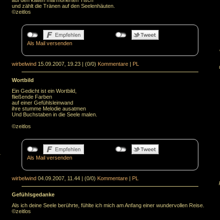
auf den kalten marmorierten Tisch
und zählt die Tränen auf den Seelenhäuten.
©zeitlos
Als Mail versenden
wirbelwind
15.09.2007, 19.23
|
(0/0)
Kommentare
|
PL
Wortbild
Ein Gedicht ist ein Wortbild,
fließende Farben
auf einer Gefühlsleinwand
ihre stumme Melodie ausatmen
Und Buchstaben in die Seele malen.
©zeitlos
.
Als Mail versenden
wirbelwind
04.09.2007, 11.44
|
(0/0)
Kommentare
|
PL
Gefühlsgedanke
Als ich deine Seele berührte, fühlte ich mich am Anfang einer wundervollen Reise.
©zeitlos