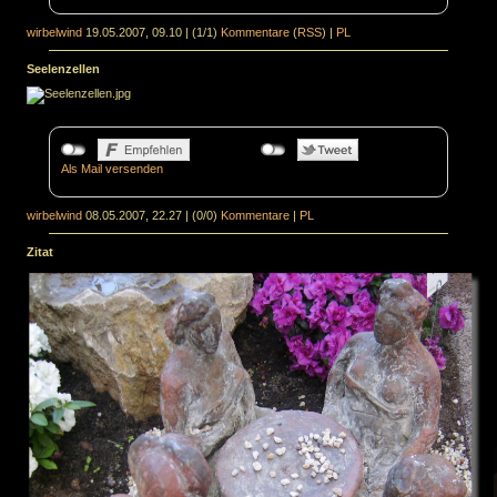
wirbelwind
19.05.2007, 09.10
|
(1/1)
Kommentare
(
RSS
) |
PL
Seelenzellen
Als Mail versenden
wirbelwind
08.05.2007, 22.27
|
(0/0)
Kommentare
|
PL
Zitat