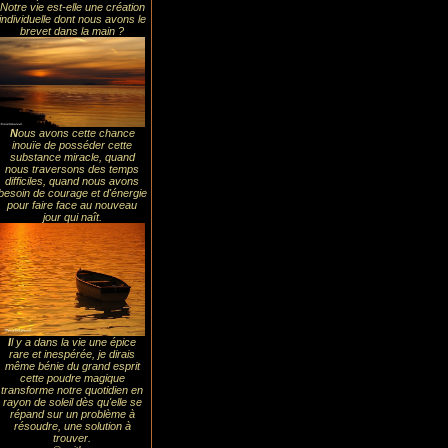
Notre vie est-elle une création
individuelle dont nous avons le
brevet dans la main ?
N
ous avons cette chance
inouïe de posséder cette
substance miracle, quand
nous traversons des temps
difficiles, quand nous avons
besoin de courage et d'énergie
pour faire face au nouveau
jour qui naît.
I
l y a dans la vie une épice
rare et inespérée, je dirais
même bénie du grand esprit
cette poudre magique
transforme notre quotidien en
rayon de soleil dès qu'elle se
répand sur un problème à
résoudre, une solution à
trouver.