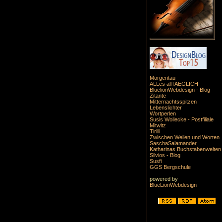
Morgentau
ALLes allTAEGLICH
BluelionWebdesign - Blog
Zitante
Mitternachtsspitzen
Lebenslichter
Wortperlen
Susis Wollecke - Postfiliale
Mitwitz
Tirilli
Zwischen Wellen und Worten
SaschaSalamander
Katharinas Buchstabenwelten
Silvios - Blog
Susfi
GGS Bergschule
powered by
BlueLionWebdesign