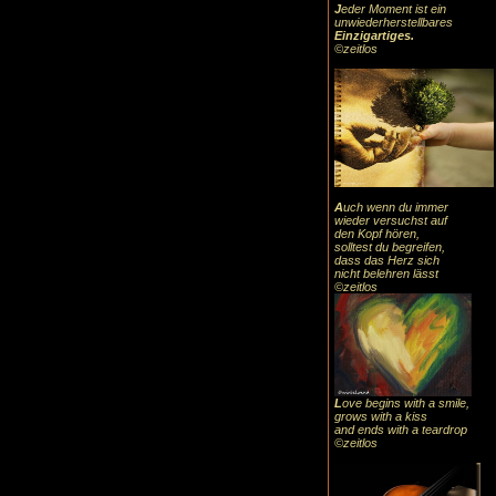
J
eder Moment ist ein
unwiederherstellbares
Einzigartiges
.
©zeitlos
A
uch
wenn du immer
wieder versuchst auf
den Kopf hören,
solltest du begreifen,
dass das
Herz sic
h
nicht belehren lässt
©zeitlos
L
ove begins with a smile,
grows with a kiss
and ends with a teardrop
©zeitlos