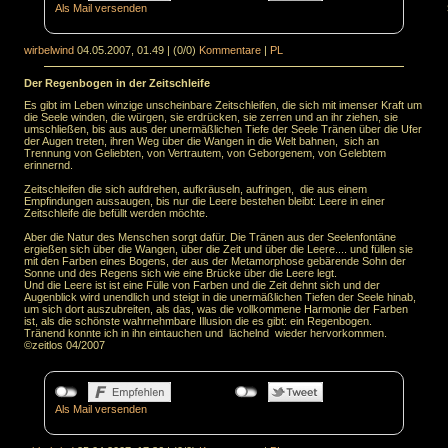
Als Mail versenden
wirbelwind
04.05.2007, 01.49
|
(0/0)
Kommentare
|
PL
Der Regenbogen in der Zeitschleife
Es gibt im Leben winzige unscheinbare Zeitschleifen, die sich mit imenser Kraft um
die Seele winden, die würgen, sie erdrücken, sie zerren und an ihr ziehen, sie
umschließen, bis aus aus der unermäßlichen Tiefe der Seele Tränen über die Ufer
der Augen treten, ihren Weg über die Wangen in die Welt bahnen, sich an
Trennung von Geliebten, von Vertrautem, von Geborgenem, von Gelebtem
erinnernd.
Zeitschleifen die sich aufdrehen, aufkräuseln, aufringen, die aus einem
Empfindungen aussaugen, bis nur die Leere bestehen bleibt: Leere in einer
Zeitschleife die befüllt werden möchte.
Aber die Natur des Menschen sorgt dafür. Die Tränen aus der Seelenfontäne
ergießen sich über die Wangen, über die Zeit und über die Leere.... und füllen sie
mit den Farben eines Bogens, der aus der Metamorphose gebärende Sohn der
Sonne und des Regens sich wie eine Brücke über die Leere legt.
Und die Leere ist ist eine Fülle von Farben und die Zeit dehnt sich und der
Augenblick wird unendlich und steigt in die unermäßlichen Tiefen der Seele hinab,
um sich dort auszubreiten, als das, was die vollkommene Harmonie der Farben
ist, als die schönste wahrnehmbare Illusion die es gibt: ein Regenbogen.
Tränend konnte ich in ihn eintauchen und lächelnd wieder hervorkommen.
©zeitlos 04/2007
Als Mail versenden