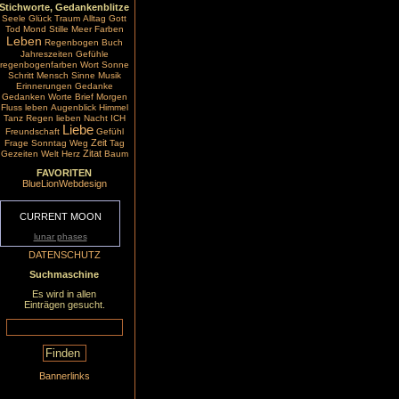
Stichworte, Gedankenblitze
Seele
Glück
Traum
Alltag
Gott
Tod
Mond
Stille
Meer
Farben
Leben
Regenbogen
Buch
Jahreszeiten
Gefühle
regenbogenfarben
Wort
Sonne
Schritt
Mensch
Sinne
Musik
Erinnerungen
Gedanke
Gedanken
Worte
Brief
Morgen
Fluss
leben
Augenblick
Himmel
Tanz
Regen
lieben
Nacht
ICH
Liebe
Freundschaft
Gefühl
Zeit
Frage
Sonntag
Weg
Tag
Zitat
Gezeiten
Welt
Herz
Baum
FAVORITEN
BlueLionWebdesign
CURRENT MOON
lunar phases
DATENSCHUTZ
Suchmaschine
Es wird in allen
Einträgen gesucht.
Bannerlinks