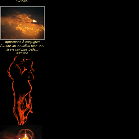
©zeitlos
A
pprenons à conjuguer
l'amour au quotidien pour que
la vie soit plus belle...
©zeitlos