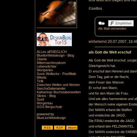
und lässt sich tragen und he
©zeitlos
Als Mail versenden
wirbelwind
20.07.2007, 18.4
ALLes allTAEGLICH
als Gott die Welt erschuf
BluelionWebdesign - Blog
Zitante
Als Gott die Welt erschuf, sorgt
Mitternachtsspitzen
Gleichgewicht hat.
Lebenslichter
Wortperlen
Er erschuf den Himmel und dann
Susis Wollecke - Postfiliale
Dem Tag, gab er die Nacht,
Mitwitz
Tirilli
dem Feuer das Wasser.
Zwischen Wellen und Worten
Er schuf den Mann,
SaschaSalamander
Katharinas Buchstabenwelten
und für den Mann die Frau.
Silvios - Blog
Und wie alles harmonierte und al
Susfi
Morgentau
der Mensch seine eigenen Entd
GGS Bergschule
Der MANN erfand die Waffen
powered by
und entdeckte die JAGD.
BlueLionWebdesign
Die FRAU entdeckte die JAGD
und erfand den PELZMANTEL.
Der MANN endeckte die FARB