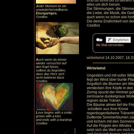
Und du fühlst bis zu deinem 
alles um dich herum.
J
eder Moment ist ein
Die Stimmungen, die Stimme
unwiederherstellbares
die Liebe, die Musik, die Ge
Einzigartiges
.
©zeitlos
auch wenn es schon wie hint
Die deine Endlichkeit von der
©zeitlos
Als Mail versenden
wirbelwind
14.10.2007, 16.3
A
uch
wenn du immer
wieder versuchst auf
den Kopf hören,
Wirbelwind
solltest du begreifen,
dass das
Herz sic
h
Ungestüm und mit voller Wild
nicht belehren lässt
fegt der Wind über bunte Pfa
©zeitlos
Ängstlich die Blumen am We
verstecken ihre Köpfe in den 
Zornig spuckt der Himmel gol
zerrissene dunkelgraue Wol
regnen dicke Tränen.
Die Bäume atmen tief die Fri
schütteln aus ihrer Krone
L
ove begins with a smile,
regenbogenfarbene Tränentr
grows with a kiss
Duftende Sommerblumen za
and ends with a teardrop
und kichern mit den Sonnens
©zeitlos
Auf die Flügeln des Windes
setzt sich die Welt um mich 