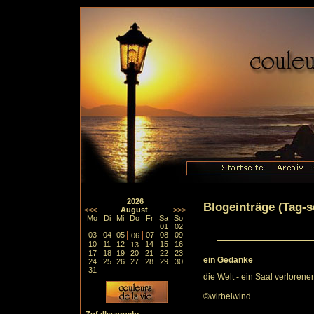
2026
Blogeinträge (Tag-so
<<<
August
>>>
Mo
Di
Mi
Do
Fr
Sa
So
01
02
03
04
05
07
08
09
06
10
11
12
14
15
16
13
17
18
19
20
21
22
23
ein Gedanke
24
25
26
27
28
29
30
31
die Welt - ein Saal verlorener
©wirbelwind