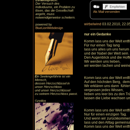
Zufallsspruch:
Der Versuch des
Individuums, ein Problem zu
lösen, das die Gesellschaft
Als Mail versenden
angeht, muss
notwendigerweise scheitern.
wirbelwind
03.02.2010, 22.0
powered by
BlueLionWebdesign
nur ein Gedanke
Komm lass uns der Welt entfl
Für nur einen Tag lang
lass uns alles um uns herum
und der Nabel der Welt sein.
Den Augenblick und die Hoffn
Wir werden uns lieben,
wir werden lachen und wein
E
in Seelengefährte ist ein
Komm lass uns der Welt entfl
Mensch,
Auf den höchsten Berg, dem
dessen Herzschlüssel in
Wir erklären uns dann fühlen
unser Herzschloss
vergessen jedes Wissen,
und unser Herzschlüssel
zu seinem Herzschloss passt.
lieben uns leer bis zu den T
lassen die Liebe wachsen und
©zeitlos
Komm lass uns der Welt entfl
Nur für einen einzigen Tag.
Und wenn wir zurückkommen
lass und den Alltag gemeins
Komm lass uns der Welt entfl