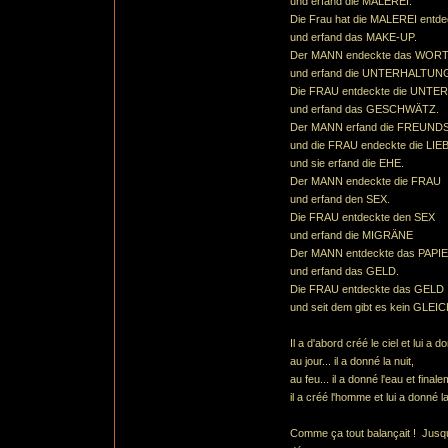
und erfand die MALEREI.
Die Frau hat die MALEREI entde
und erfand das MAKE-UP.
Der MANN endeckte das WOR
und erfand die UNTERHALTUN
Die FRAU entdeckte die UNT
und erfand das GESCHWÄTZ.
Der MANN erfand die FREUND
und die FRAU endeckte die LIE
und sie erfand die EHE.
Der MANN endeckte die FRAU
und erfand den SEX.
Die FRAU entdeckte den SEX
und erfand die MIGRÄNE
Der MANN entdeckte das PAPI
und erfand das GELD.
Die FRAU entdeckte das GELD
und seit dem gibt es kein GL
Il a d'abord créé le ciel et lui a d
au jour... il a donné la nuit,
au feu... il a donné l'eau et finale
il a créé l'homme et lui a donné 
Comme ça tout balançait !
Jusqu