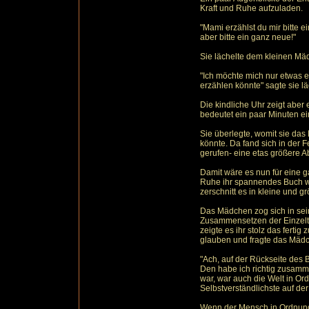
Kraft und Ruhe aufzuladen.
"Mami erzählst du mir bitte 
aber bitte ein ganz neue!"
Sie lächelte dem kleinen Mä
"Ich möchte mich nur etwas 
erzählen könnte" sagte sie l
Die kindliche Uhr zeigt aber 
bedeutet ein paar Minuten ein
Sie überlegte, womit sie das
könnte. Da fand sich in der 
gerufen- eine etas größere A
Damit wäre es nun für eine g
Ruhe ihr spannendes Buch wei
zerschnitt es in kleine und g
Das Mädchen zog sich in se
Zusammensetzen der Einzelt
zeigte es ihr stolz das fert
glauben und fragte das Mädc
"Ach, auf der Rückseite des 
Den habe ich richtig zusamm
war, war auch die Welt in Or
Selbstverständlichste auf der
Wenn der Mensch in Ordnung i