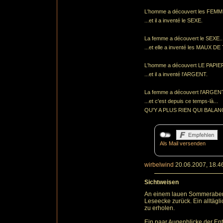
L'homme a découvert les
FEMM
...et il a inventé le SEXE.
La femme a découvert le SEXE..
...et elle a inventé les MAUX D
L'homme a découvert LE PAPIER
...et il a inventé l'ARGENT.
La femme a découvert l'ARGENT
...et c'est depuis ce temps-là...
QU'Y A PLUS RIEN QUI BALAN
Als Mail versenden
wirbelwind
20.06.2007, 18.4
Sichtweisen
An einem lauen Sommerabend, 
Leseecke zurück. Ein alltägl
zu erholen.
Ein paar Augenblicke der En