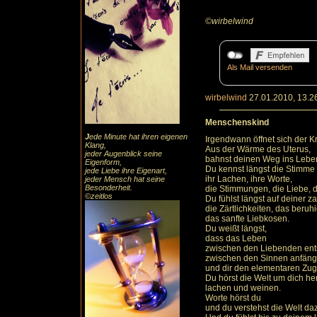
©wirbelwind
Als Mail versenden
wirbelwind
27.01.2010, 13.2
Menschenskind
J
ede Minute hat ihren eigenen
Irgendwann öffnet sich der Kr
Klang,
Aus der Wärme des Uterus,
jeder Augenblick seine
bahnst deinen Weg ins Lebe
Eigenform,
Du kennst längst die Stimme 
jede Liebe ihre Eigenart,
ihr Lachen, ihre Worte,
jeder Mensch hat seine
Besonderheit.
die Stimmungen, die Liebe, d
©zeitlos
Du fühlst längst auf deiner z
die Zärtlichkeiten, das beruh
das sanfte Liebkosen.
Du weißt längst,
dass das Leben
zwischen den Liebenden ents
zwischen den Sinnen anfängt
und dir den elementaren Zu
Du hörst die Welt um dich h
lachen und weinen.
Worte hörst du
und du verstehst die Welt da