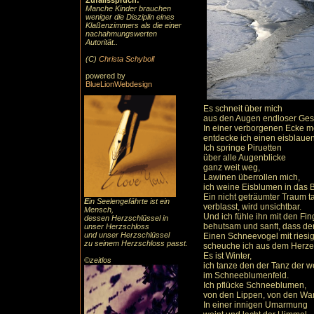
Zufallsspruch:
Manche Kinder brauchen
weniger die Disziplin eines
Klaßenzimmers als die einer
nachahmungswerten
Autorität..
(C)
Christa Schyboll
powered by
BlueLionWebdesign
Es schneit über mich
aus den Augen endloser Ges
In einer verborgenen Ecke 
entdecke ich einen eisblauen
Ich springe Piruetten
über alle Augenblicke
ganz weit weg,
Lawinen überrollen mich,
ich weine Eisblumen in das 
Ein nicht geträumter Traum t
E
in Seelengefährte ist ein
verblasst, wird unsichtbar.
Mensch,
Und ich fühle ihn mit den Fin
dessen Herzschlüssel in
behutsam und sanft, dass der
unser Herzschloss
und unser Herzschlüssel
Einen Schneevogel mit riesi
zu seinem Herzschloss passt.
scheuche ich aus dem Herze
Es ist Winter,
©zeitlos
ich tanze den der Tanz der 
im Schneeblumenfeld.
Ich pflücke Schneeblumen,
von den Lippen, von den Wan
In einer innigen Umarmung