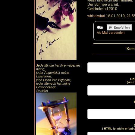
weint und lacht der Himmel.
Der Schnee wärmt.
©wirbelwind 2010
wirbelwind
18.01.2010, 21.5
Als Mail versenden
Komm
J
ede Minute hat ihren eigenen
Klang,
jeder Augenblick seine
Eigenform,
De
jede Liebe ihre Eigenart,
(Wird
jeder Mensch hat seine
Besonderheit.
©zeitlos
( HTML ist
nicht
erlaubt