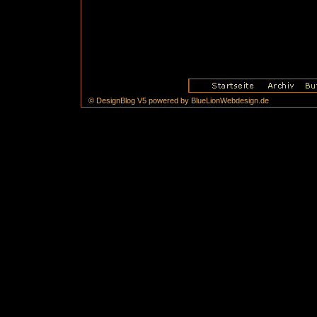
© DesignBlog V5 powered by BlueLionWebdesign.de