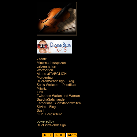
Zitante
Mitternachtsspitzen
Lebenslichter
Wortperlen
ALLes allTAEGLICH
Morgentau
BluelionWebdesign - Blog
Susis Wollecke - Postfiliale
Mitwitz
Tirilli
Zwischen Wellen und Worten
SaschaSalamander
Katharinas Buchstabenwelten
Silvios - Blog
Susfi
GGS Bergschule
powered by
BlueLionWebdesign