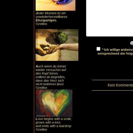
J
eder Moment ist ein
unwiederherstellbares
Einzigartiges
.
©zeitlos
* Ich willige wider
entsprechend der fol
A
uch
wenn du immer
wieder versuchst auf
den Kopf hören,
solltest du begreifen,
dass das
Herz sic
h
nicht belehren lässt
Kein Kommentar
©zeitlos
L
ove begins with a smile,
grows with a kiss
and ends with a teardrop
©zeitlos