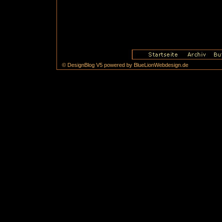
© DesignBlog V5 powered by BlueLionWebdesign.de