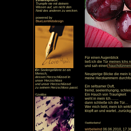
Zufallsspruch:
Trumpfe nie mit deinem
Wissen auf, um nicht den
Neid des anderen zu wecken.
powered by
BlueLionWebdesign
Für einen Augenblick
ließ ich die Tür meines Ichs 
und sah einen
hauchdünnen S
E
in Seelengefährte ist ein
Mensch,
Neugierige Blicke die mein I
dessen Herzschlüssel in
meine Herzkammern durchfor
unser Herzschloss
und unser Herzschlüssel
Ein seltsamer Duft,
zu seinem Herzschloss passt.
fremd, seelenhungrig, schleich
Ein Hauch von Traurigkeit
©zeitlos
weht in mein Ich.........
dann schließe ich die Tür....
Wer mich liebt, mein Ich wirkl
klopft an und wartet...zurück
©wirbelwind
wirbelwind
06.06.2010, 17.3