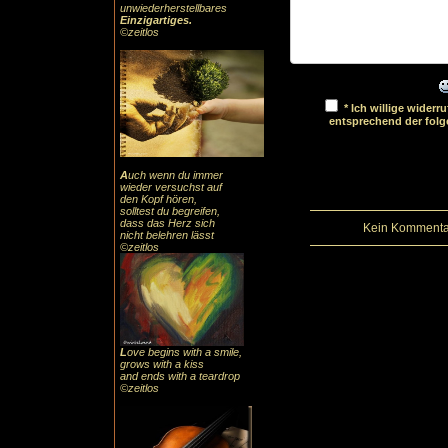
unwiederherstellbares
Einzigartiges
.
©zeitlos
* Ich willige wider
entsprechend der fol
A
uch
wenn du immer
wieder versuchst auf
den Kopf hören,
solltest du begreifen,
dass das
Herz sic
h
Kein Kommentar
nicht belehren lässt
©zeitlos
L
ove begins with a smile,
grows with a kiss
and ends with a teardrop
©zeitlos