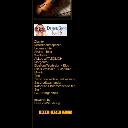
Zitante
Mitternachtsspitzen
Lebenslichter
Silvios - Blog
Wortperlen
ALLes allTAEGLICH
Morgentau
BluelionWebdesign - Blog
Susis Wollecke - Postfiliale
Mitwitz
Tirilli
Zwischen Wellen und Worten
SaschaSalamander
Katharinas Buchstabenwelten
Susfi
GGS Bergschule
powered by
BlueLionWebdesign