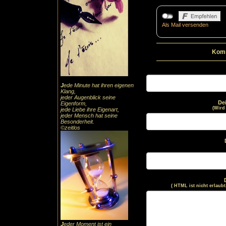
Als Mail versenden
Komm
J
ede Minute hat ihren eigenen
Klang,
jeder Augenblick seine
De
Eigenform,
(Wird
jede Liebe ihre Eigenart,
jeder Mensch hat seine
Besonderheit.
©zeitlos
( HTML ist
nicht
erlaubt
J
eder Moment ist ein