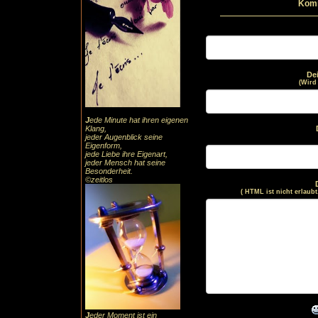
Komm
De
(Wird
J
ede Minute hat ihren eigenen
Klang,
jeder Augenblick seine
Eigenform,
jede Liebe ihre Eigenart,
jeder Mensch hat seine
Besonderheit.
©zeitlos
( HTML ist
nicht
erlaubt
J
eder Moment ist ein