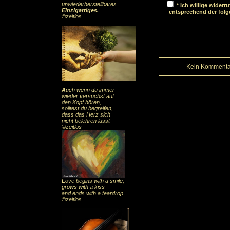
unwiederherstellbares
* Ich willige wider
Einzigartiges
.
entsprechend der fol
©zeitlos
Kein Kommentar
A
uch
wenn du immer
wieder versuchst auf
den Kopf hören,
solltest du begreifen,
dass das
Herz sic
h
nicht belehren lässt
©zeitlos
L
ove begins with a smile,
grows with a kiss
and ends with a teardrop
©zeitlos