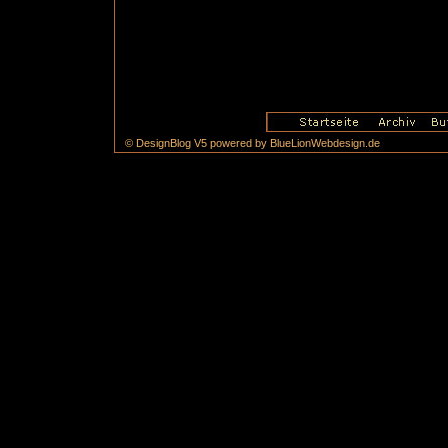
© DesignBlog V5 powered by BlueLionWebdesign.de