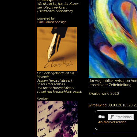
Zufallsspruch:
Wo nichts ist, hat der Kaiser
sein Recht verloren.
(Deutsches Sprichwort)
powered by
BlueLionWebdesign
E
in Seelengefährte ist ein
Mensch,
dessen Herzschlüssel in
der Augenblick zwischen Verg
unser Herzschloss
jenseits der Zeiteinteilung.
und unser Herzschlüssel
zu seinem Herzschloss passt.
©wirbelwind 2010
©zeitlos
wirbelwind
30.03.2010, 20.2
Als Mail versenden