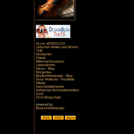
ALLes allTAEGLICH
Zwischen Wellen und Worten
Tirilli
Wortperlen
Zitante
Mitternachtsspitzen
Lebenslichter
Silvios - Blog
Morgentau
BluelionWebdesign - Blog
Susis Wollecke - Postfiliale
Mitwitz
SaschaSalamander
Katharinas Buchstabenwelten
Susfi
GGS Bergschule
powered by
BlueLionWebdesign