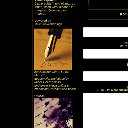
Zufallsspruch:
Lerne schlicht und einfach zu
leben, dann wirst du auch in
mageren Zeiten lachen
können.
Komm
powered by
BlueLionWebdesign
De
(Wird
E
in Seelengefährte ist ein
Mensch,
dessen Herzschlüssel in
unser Herzschloss
und unser Herzschlüssel
zu seinem Herzschloss passt.
( HTML ist
nicht
erlaubt
©zeitlos