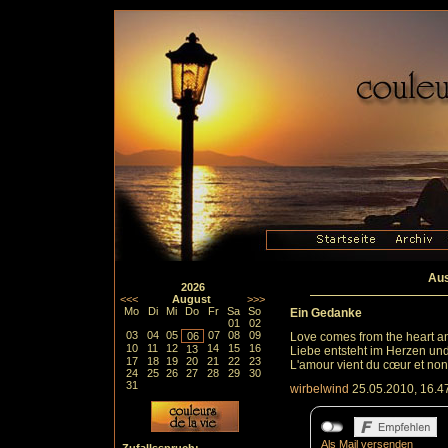
Aus
2026
<<<
August
>>>
Mo
Di
Mi
Do
Fr
Sa
So
Ein Gedanke
01
02
03
04
05
07
08
09
06
Love comes from the heart an
10
11
12
14
15
16
13
Liebe entsteht im Herzen und
17
18
19
20
21
22
23
L'amour vient du cœur et non 
24
25
26
27
28
29
30
31
wirbelwind
25.05.2010, 16.4
Als Mail versenden