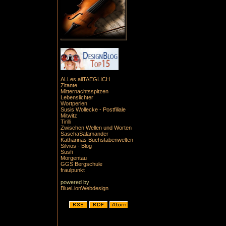
ALLes allTAEGLICH
Zitante
Mitternachtsspitzen
Lebenslichter
Wortperlen
Susis Wollecke - Postfiliale
Mitwitz
Tirilli
Zwischen Wellen und Worten
SaschaSalamander
Katharinas Buchstabenwelten
Silvios - Blog
Susfi
Morgentau
GGS Bergschule
fraulpunkt
powered by
BlueLionWebdesign