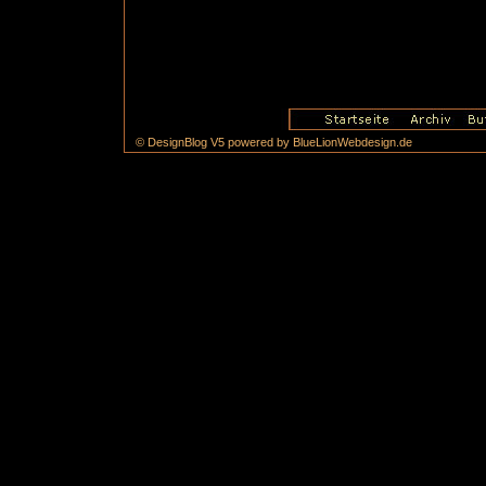
© DesignBlog V5 powered by BlueLionWebdesign.de