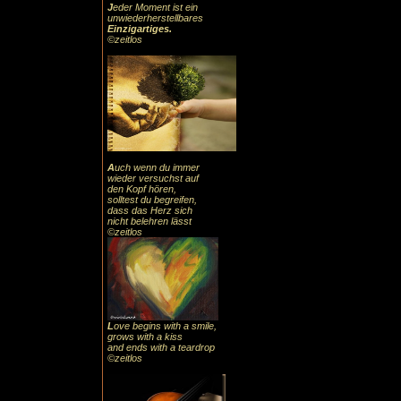
J
eder Moment ist ein
unwiederherstellbares
Einzigartiges
.
©zeitlos
A
uch
wenn du immer
wieder versuchst auf
den Kopf hören,
solltest du begreifen,
dass das
Herz sic
h
nicht belehren lässt
©zeitlos
L
ove begins with a smile,
grows with a kiss
and ends with a teardrop
©zeitlos