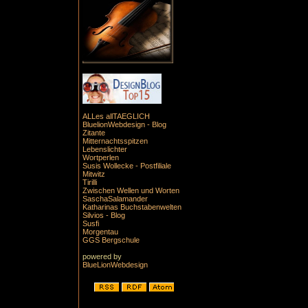
ALLes allTAEGLICH
BluelionWebdesign - Blog
Zitante
Mitternachtsspitzen
Lebenslichter
Wortperlen
Susis Wollecke - Postfiliale
Mitwitz
Tirilli
Zwischen Wellen und Worten
SaschaSalamander
Katharinas Buchstabenwelten
Silvios - Blog
Susfi
Morgentau
GGS Bergschule
powered by
BlueLionWebdesign