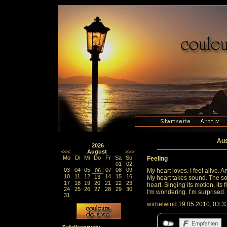
Aus
2026
<<<
August
>>>
Mo
Di
Mi
Do
Fr
Sa
So
Feeling
01
02
03
04
05
07
08
09
06
My heart loves. I feel alive. An
10
11
12
14
15
16
13
My heart takes sound. The so
17
18
19
20
21
22
23
heart. Singing its motion, its f
24
25
26
27
28
29
30
I'm wondering. I’m surprised
31
wirbelwind
19.05.2010, 03.3