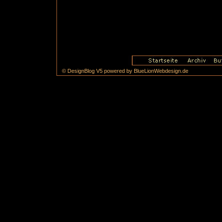
© DesignBlog V5 powered by BlueLionWebdesign.de