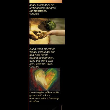
J
eder Moment ist ein
unwiederherstellbares
Einzigartiges
.
©zeitlos
A
uch
wenn du immer
wieder versuchst auf
den Kopf hören,
solltest du begreifen,
dass das
Herz sic
h
nicht belehren lässt
©zeitlos
L
ove begins with a smile,
grows with a kiss
and ends with a teardrop
©zeitlos