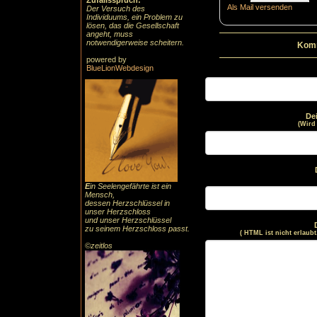
Zufallsspruch:
Als Mail versenden
Der Versuch des
Individuums, ein Problem zu
lösen, das die Gesellschaft
angeht, muss
notwendigerweise scheitern.
Komm
powered by
BlueLionWebdesign
De
(Wird
E
in Seelengefährte ist ein
Mensch,
dessen Herzschlüssel in
unser Herzschloss
und unser Herzschlüssel
zu seinem Herzschloss passt.
( HTML ist
nicht
erlaubt
©zeitlos