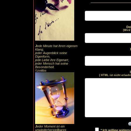
De
(Wird
J
ede Minute hat ihren eigenen
Klang,
jeder Augenblick seine
Eigenform,
jede Liebe ihre Eigenart,
jeder Mensch hat seine
Besonderheit.
©zeitlos
( HTML ist
nicht
erlaubt
J
eder Moment ist ein
unwiederherstellbares
* Ich willige wider