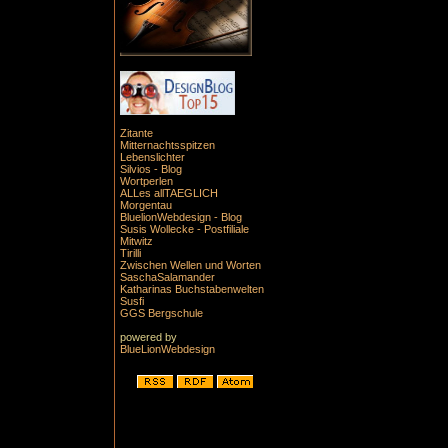
Zitante
Mitternachtsspitzen
Lebenslichter
Silvios - Blog
Wortperlen
ALLes allTAEGLICH
Morgentau
BluelionWebdesign - Blog
Susis Wollecke - Postfiliale
Mitwitz
Tirilli
Zwischen Wellen und Worten
SaschaSalamander
Katharinas Buchstabenwelten
Susfi
GGS Bergschule
powered by
BlueLionWebdesign