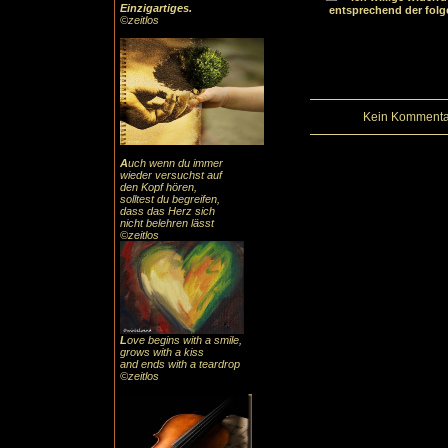
Einzigartiges
.
entsprechend der fol
©zeitlos
Kein Kommentar
A
uch
wenn du immer
wieder versuchst auf
den Kopf hören,
solltest du begreifen,
dass das
Herz sic
h
nicht belehren lässt
©zeitlos
L
ove begins with a smile,
grows with a kiss
and ends with a teardrop
©zeitlos