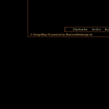
© DesignBlog V5 powered by BlueLionWebdesign.de