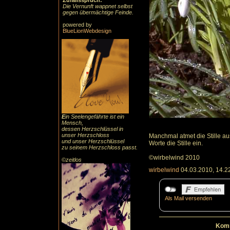
Zufallsspruch:
Die Vernunft wappnet selbst
gegen übermächtige Feinde.
powered by
BlueLionWebdesign
E
in Seelengefährte ist ein
Mensch,
dessen Herzschlüssel in
unser Herzschloss
Manchmal atmet die Stille a
und unser Herzschlüssel
Worte die Stille ein.
zu seinem Herzschloss passt.
©wirbelwind 2010
©zeitlos
wirbelwind
04.03.2010, 14.2
Als Mail versenden
Komm