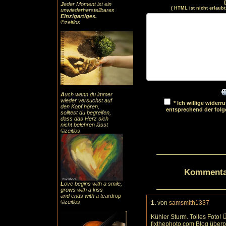
J
eder Moment ist ein
( HTML ist
nicht
erlaubt
unwiederherstellbares
Einzigartiges
.
©zeitlos
A
uch
wenn du immer
wieder versuchst auf
* Ich willige wider
den Kopf hören,
entsprechend der fol
solltest du begreifen,
dass das
Herz sic
h
nicht belehren lässt
©zeitlos
Kommentar
L
ove begins with a smile,
grows with a kiss
and ends with a teardrop
©zeitlos
1.
von
samsmith1337
Kühler Sturm. Tolles Foto!
fixthephoto.com Blog überp