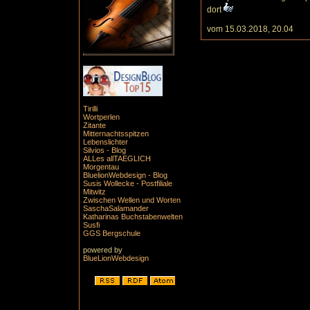
dort
vom 15.03.2018, 20.04
Tirilli
Wortperlen
Zitante
Mitternachtsspitzen
Lebenslichter
Silvios - Blog
ALLes allTAEGLICH
Morgentau
BluelionWebdesign - Blog
Susis Wollecke - Postfiliale
Mitwitz
Zwischen Wellen und Worten
SaschaSalamander
Katharinas Buchstabenwelten
Susfi
GGS Bergschule
powered by
BlueLionWebdesign