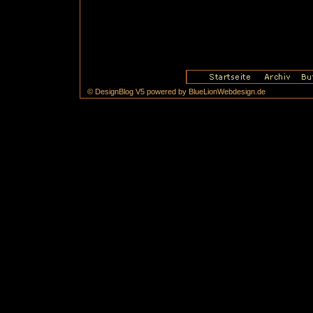
© DesignBlog V5 powered by BlueLionWebdesign.de