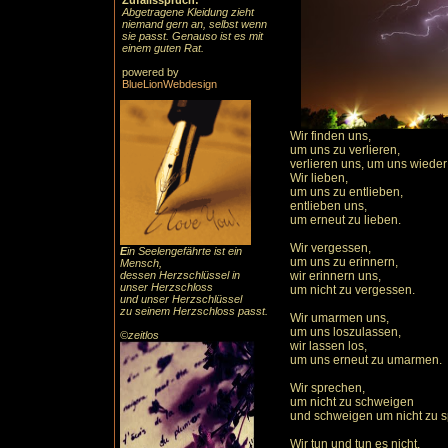
Zufallsspruch:
Abgetragene Kleidung zieht
niemand gern an, selbst wenn
sie passt. Genauso ist es mit
einem guten Rat.
powered by
BlueLionWebdesign
Wir finden uns,
um uns zu verlieren,
verlieren uns, um uns wieder
Wir lieben,
um uns zu entlieben,
entlieben uns,
um erneut zu lieben.
Wir vergessen,
E
in Seelengefährte ist ein
um uns zu erinnern,
Mensch,
dessen Herzschlüssel in
wir erinnern uns,
unser Herzschloss
um nicht zu vergessen.
und unser Herzschlüssel
zu seinem Herzschloss passt.
Wir umarmen uns,
um uns loszulassen,
©zeitlos
wir lassen los,
um uns erneut zu umarmen.
Wir sprechen,
um nicht zu schweigen
und schweigen um nicht zu 
Wir tun und tun es nicht,