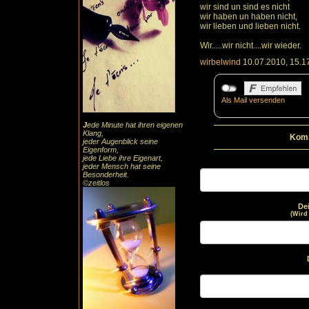
wir sind un sind es nicht
wir haben un haben nicht,
wir lieben und lieben nicht.
Wir.....wir nicht....wir wieder.
wirbelwind
10.07.2010, 15.1
Als Mail versenden
J
ede Minute hat ihren eigenen
Klang,
Komm
jeder Augenblick seine
Eigenform,
jede Liebe ihre Eigenart,
jeder Mensch hat seine
Besonderheit.
©zeitlos
De
(Wird