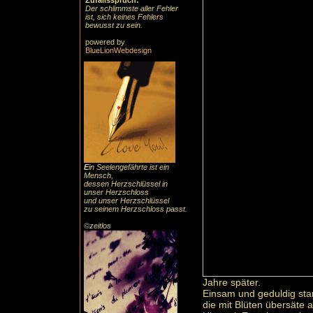
Zufallsspruch:
Der schlimmste aller Fehler
ist, sich keines Fehlers
bewusst zu sein.
powered by
BlueLionWebdesign
E
in Seelengefährte ist ein
Mensch,
dessen Herzschlüssel in
unser Herzschloss
und unser Herzschlüssel
zu seinem Herzschloss passt.
©zeitlos
Jahre später.
Einsam und geduldig sta
die mit Blüten übersäte 