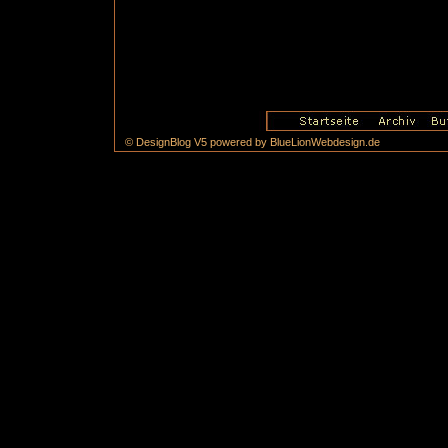
© DesignBlog V5 powered by BlueLionWebdesign.de