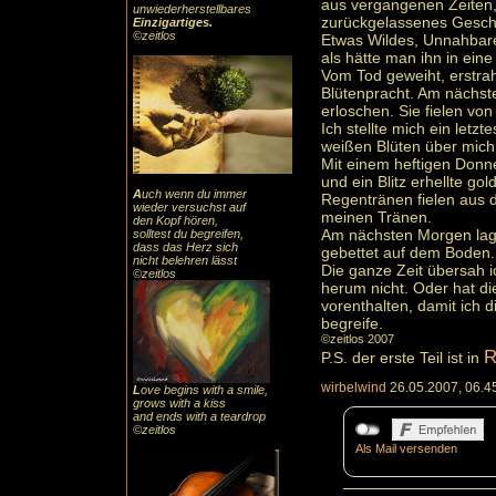
aus vergangenen Zeiten, 
unwiederherstellbares
zurückgelassenes Gesch
Einzigartiges
.
©zeitlos
Etwas Wildes, Unnahbar
als hätte man ihn in eine
Vom Tod geweiht, erstrah
Blütenpracht. Am nächst
erloschen. Sie fielen vo
Ich stellte mich ein letz
weißen Blüten über mich
Mit einem heftigen Donn
und ein Blitz erhellte g
A
uch
wenn du immer
Regentränen fielen aus 
wieder versuchst auf
meinen Tränen.
den Kopf hören,
Am nächsten Morgen lagen
solltest du begreifen,
dass das
Herz sic
h
gebettet auf dem Boden.
nicht belehren lässt
Die ganze Zeit übersah 
©zeitlos
herum nicht. Oder hat d
vorenthalten, damit ich d
begreife.
©zeitlos 2007
R
P.S. der erste Teil ist in
wirbelwind
26.05.2007, 06.4
L
ove begins with a smile,
grows with a kiss
and ends with a teardrop
©zeitlos
Als Mail versenden