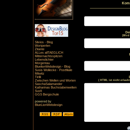
Komm
De
(Wird
Silvios - Blog
Wortperlen
Zitante
ALLes allTAEGLICH
Mitternachtsspitzen
Lebenslichter
Morgentau
BluelionWebdesign - Blog
Susis Wollecke - Postfiliale
Mitwitz
Tirilli
Zwischen Wellen und Worten
( HTML ist
nicht
erlaubt
SaschaSalamander
Katharinas Buchstabenwelten
Susfi
GGS Bergschule
powered by
BlueLionWebdesign