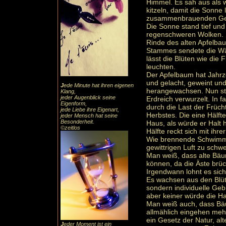
Himmel. Es sah aus als
kitzeln, damit die Sonne 
zusammenbrauenden Gew
Die Sonne stand tief und
regenschweren Wolken. Ih
Rinde des alten Apfelba
Stammes sendete die Wär
lässt die Blüten wie die
leuchten.
Der Apfelbaum hat Jahrz
und gelacht, geweint und 
J
ede Minute hat ihren eigenen
herangewachsen. Nun sta
Klang,
jeder Augenblick seine
Erdreich verwurzelt. In f
Eigenform,
durch die Last der Früch
jede Liebe ihre Eigenart,
Herbstes. Die eine Hälft
jeder Mensch hat seine
Besonderheit.
Haus, als würde er Halt
©zeitlos
Hälfte reckt sich mit ihr
Wie brennende Schwimmk
gewittrigen Luft zu schw
Man weiß, dass alte Bä
können, da die Äste brü
Irgendwann lohnt es sich
Es wachsen aus den Blüt
sondern individuelle Ge
aber keiner würde die H
Man weiß auch, dass Bäu
allmählich eingehen meh
ein Gesetz der Natur, al
J
eder Moment ist ein