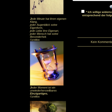
* Ich willige wider
entsprechend der fol
J
ede Minute hat ihren eigenen
Klang,
jeder Augenblick seine
Eigenform,
jede Liebe ihre Eigenart,
jeder Mensch hat seine
Besonderheit.
©zeitlos
Kein Kommentar
J
eder Moment ist ein
unwiederherstellbares
Einzigartiges
.
©zeitlos