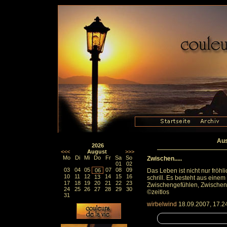
Aus
2026
<<<
August
>>>
Mo
Di
Mi
Do
Fr
Sa
So
Zwischen.....
01
02
03
04
05
07
08
09
06
Das Leben ist nicht nur fröhli
10
11
12
14
15
16
13
schrill. Es besteht aus ein
17
18
19
20
21
22
23
Zwischengefühlen, Zwische
24
25
26
27
28
29
30
©zeitlos
31
wirbelwind
18.09.2007, 17.2