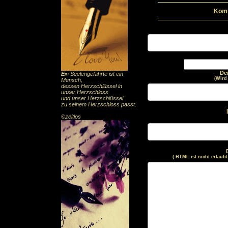
Komm
De
E
in Seelengefährte ist ein
(Wird
Mensch,
dessen Herzschlüssel in
unser Herzschloss
und unser Herzschlüssel
zu seinem Herzschloss passt.
©zeitlos
( HTML ist
nicht
erlaubt