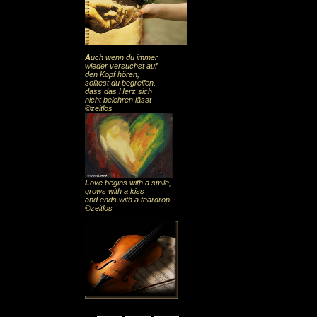
A
uch
wenn du immer
wieder versuchst auf
den Kopf hören,
solltest du begreifen,
dass das
Herz sic
h
nicht belehren lässt
©zeitlos
L
ove begins with a smile,
grows with a kiss
and ends with a teardrop
©zeitlos