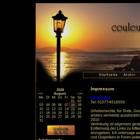
Impressum
2026
<<<
August
>>>
Mo
Di
Mi
Do
Fr
Sa
So
Wirbelwind
01
02
Tel: 01577/4516559
03
04
05
06
07
09
08
10
11
12
13
14
16
15
Urheberrechte, für Texte, Gr
17
18
19
20
21
22
23
anders vermerkt) ausdrücklic
24
25
26
27
28
29
30
2010
31
Verlinkung ist allgemein gesta
Entfernung der Links zu bitte
anzugeben. Ich untersage aus
und Graphiken in Foren jeder 