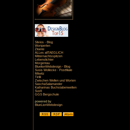
Silvios - Blog
Wortperlen
Zitante
ALLes allTAEGLICH
Mitternachtsspitzen
Lebenslichter
Morgentau
BluelionWebdesign - Blog
Susis Wollecke - Postfiliale
Mitwitz
Tirilli
Zwischen Wellen und Worten
SaschaSalamander
Katharinas Buchstabenwelten
Susfi
GGS Bergschule
powered by
BlueLionWebdesign