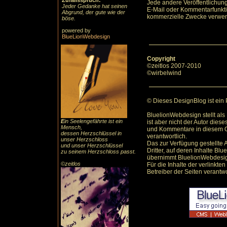
Zufallsspruch:
Jede andere Veröffentlichun
Jeder Gedanke hat seinen
E-Mail oder Kommentarfunktio
Abgrund, der gute wie der
kommerzielle Zwecke verwe
böse.
powered by
BlueLionWebdesign
Copyright
©zeitlos 2007-2010
©wirbelwind
© Dieses DesignBlog ist ein
BluelionWebdesign stellt als
E
in Seelengefährte ist ein
ist aber nicht der Autor dies
Mensch,
und Kommentare in diesem O
dessen Herzschlüssel in
verantwortlich.
unser Herzschloss
Das zur Verfügung gestellte 
und unser Herzschlüssel
Dritter, auf deren Inhalte B
zu seinem Herzschloss passt.
übernimmt BluelionWebdesign
©zeitlos
Für die Inhalte der verlinkten
Betreiber der Seiten verantwo