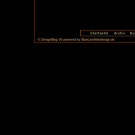
© DesignBlog V5 powered by BlueLionWebdesign.de