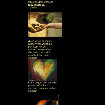
unwiederherstellbares
Einzigartiges
.
©zeitlos
A
uch
wenn du immer
wieder versuchst auf
den Kopf hören,
solltest du begreifen,
dass das
Herz sic
h
nicht belehren lässt
©zeitlos
L
ove begins with a smile,
grows with a kiss
and ends with a teardrop
©zeitlos