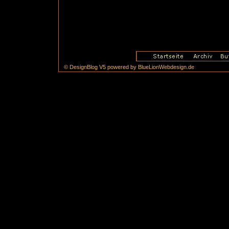
© DesignBlog V5 powered by BlueLionWebdesign.de