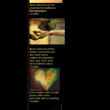
J
eder Moment ist ein
unwiederherstellbares
Einzigartiges
.
©zeitlos
A
uch
wenn du immer
wieder versuchst auf
den Kopf hören,
solltest du begreifen,
dass das
Herz sic
h
nicht belehren lässt
©zeitlos
L
ove begins with a smile,
grows with a kiss
and ends with a teardrop
©zeitlos