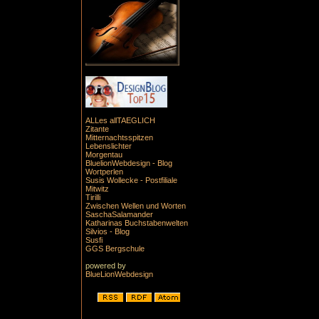
ALLes allTAEGLICH
Zitante
Mitternachtsspitzen
Lebenslichter
Morgentau
BluelionWebdesign - Blog
Wortperlen
Susis Wollecke - Postfiliale
Mitwitz
Tirilli
Zwischen Wellen und Worten
SaschaSalamander
Katharinas Buchstabenwelten
Silvios - Blog
Susfi
GGS Bergschule
powered by
BlueLionWebdesign