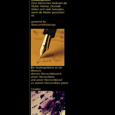
Zufallsspruch:
Dem Menschen bedeutet die
Mutter Heimat. Deshalb
fühlen sich viele heimatlos,
wenn die Mutter gestorben
ist.
powered by
BlueLionWebdesign
E
in Seelengefährte ist ein
Mensch,
dessen Herzschlüssel in
unser Herzschloss
und unser Herzschlüssel
zu seinem Herzschloss passt.
©zeitlos