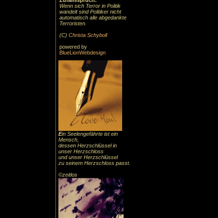
Zufallsspruch:
Wenn sich Terror in Politik
wandelt sind Politiker nicht
automatisch alle abgedankte
Terroristen.
(C)
Christa Schyboll
powered by
BlueLionWebdesign
E
in Seelengefährte ist ein
Mensch,
dessen Herzschlüssel in
unser Herzschloss
und unser Herzschlüssel
zu seinem Herzschloss passt.
©zeitlos