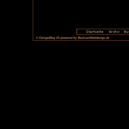
© DesignBlog V5 powered by BlueLionWebdesign.de