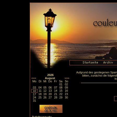
Aufgrund des gestiegenen Spa
2026
bitten, zunächst die folge
<<<
August
>>>
k
Mo
Di
Mi
Do
Fr
Sa
So
01
02
03
04
05
06
07
08
09
11
12
13
14
15
16
10
18
19
20
21
22
23
17
24
25
26
27
28
29
30
31