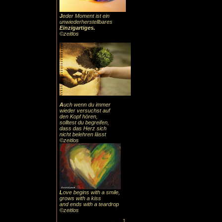
J
eder Moment ist ein
unwiederherstellbares
Einzigartiges
.
©zeitlos
A
uch
wenn du immer
wieder versuchst auf
den Kopf hören,
solltest du begreifen,
dass das
Herz sic
h
nicht belehren lässt
©zeitlos
L
ove begins with a smile,
grows with a kiss
and ends with a teardrop
©zeitlos