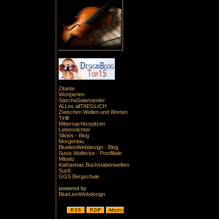
Zitante
Wortperlen
SaschaSalamander
ALLes allTAEGLICH
Zwischen Wellen und Worten
Tirilli
Mitternachtsspitzen
Lebenslichter
Silvios - Blog
Morgentau
BluelionWebdesign - Blog
Susis Wollecke - Postfiliale
Mitwitz
Katharinas Buchstabenwelten
Susfi
GGS Bergschule
powered by
BlueLionWebdesign