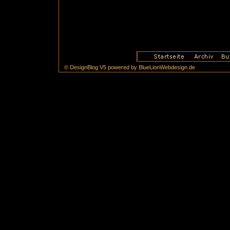
© DesignBlog V5 powered by BlueLionWebdesign.de