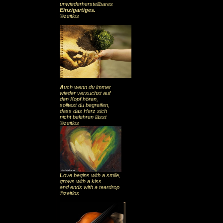
unwiederherstellbares
Einzigartiges
.
©zeitlos
A
uch
wenn du immer
wieder versuchst auf
den Kopf hören,
solltest du begreifen,
dass das
Herz sic
h
nicht belehren lässt
©zeitlos
L
ove begins with a smile,
grows with a kiss
and ends with a teardrop
©zeitlos