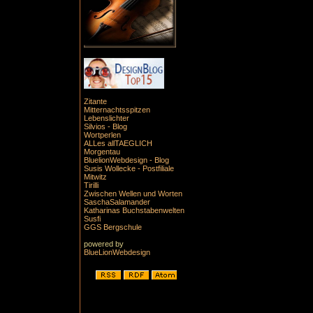
Zitante
Mitternachtsspitzen
Lebenslichter
Silvios - Blog
Wortperlen
ALLes allTAEGLICH
Morgentau
BluelionWebdesign - Blog
Susis Wollecke - Postfiliale
Mitwitz
Tirilli
Zwischen Wellen und Worten
SaschaSalamander
Katharinas Buchstabenwelten
Susfi
GGS Bergschule
powered by
BlueLionWebdesign