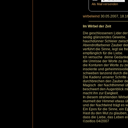
Als Mail versenden
wirbelwind
30.05.2007, 18.1
Im Wirbel der Zeit
Die geschlossenen Lider der 
seidig glänzendes Gewebe,
hauchdünner Schleier zwisch
Abendrotfarbener Zauber de
verführt die Sinne, legt sie fre
empfänglich für die Liebe.
Ich versuche deine Gedank
die Umrisse der Worte zu de
die Konturen der Worte zu z
insolente und geheimnisvoll
schweben tanzend durch die
Die Kadenz unserer Schritte 
durchbrechen den Zauber der 
Magisch der Nachthimmel ü
beschwert den Augenblick mi
macht ihn zur Ewigkeit.
In diesem strahlenden Wirbel 
murmelt der Himmel etwas üb
und der Nachtwind trägt es we
Ein Epos für die Sinne, ein E
Hast du den Mut zu glauben,
dass die Liebe, das Leben e
©zeitlos 04/2007