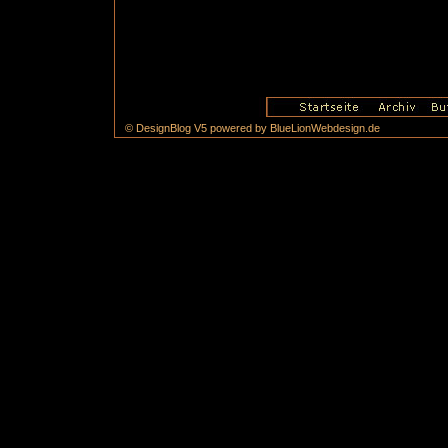
© DesignBlog V5 powered by BlueLionWebdesign.de