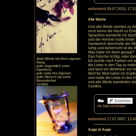
wirbelwind
09.07.2010, 17.0
Alle Worte
Und alle Worte rannten zu di
noch bevor die Nacht zu End
Sprachlos wanderte ich dur
und der Himmel malte hinter 
Samtweich streichelte der W
ruhig und beherrscht ist die
Was habe ich denn gesagt?
Das Falsche richtig, oder das
J
ede Minute hat ihren eigenen
Ich suchte nach Farben um w
Klang,
die Liebe in den Tag zu mal
jeder Augenblick seine
und fand ein Wortmeer vor mi
Eigenform,
jede Liebe ihre Eigenart,
Wort für Wort nahm ich trop
jeder Mensch hat seine
und malte die Liebe in den 
Besonderheit.
und alle Worte wanderten als
©zeitlos
©zeitlos
Als Mail versenden
wirbelwind
17.07.2007, 13.4
Auge in Auge