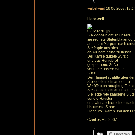
wirbelwind
18.06.2007, 17.1
Liebe-voll
Sie klopfte nicht an unsere T
sie regnete Blütenblätter du
an einem Morgen, nach einer
Sie fragte uns nicht
ob wir bereit sind zu lieben.
Der Kaffee duftete würzig
und das Honigbrot
gesponnene Süße
verführte unsere Sinne.
Süss.
Der Himmel strahlte über de
Sie klopfte nicht an der Tür.
Wir öffneten neugierig Fenst
Sie klopfte nicht an unser Le
Sie legte rote kandierte Blüte
vor die Haustür
und wir naschten eines nac
bis unsere Sinne
Liebe-voll waren und den Hi
©zeitlos Mai 2007