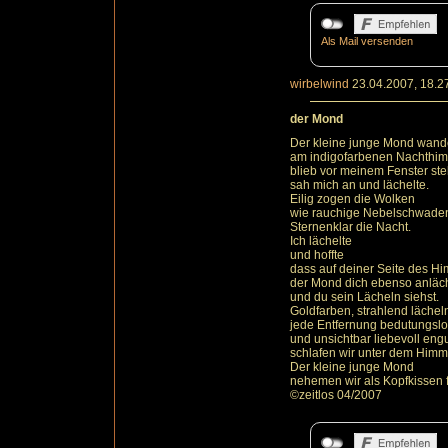
Als Mail versenden
wirbelwind
23.04.2007, 18.2
der Mond
Der kleine junge Mond wand
am indigofarbenen Nachthi
blieb vor meinem Fenster st
sah mich an und lächelte.
Eilig zogen die Wolken
wie rauchige Nebelschwaden
Sternenklar die Nacht.
Ich lächelte
und hoffte
dass auf deiner Seite des H
der Mond dich ebenso anläch
und du sein Lächeln siehst.
Goldfarben, strahlend lächel
jede Entfernung bedutungsl
und unsichtbar liebevoll en
schlafen wir unter dem Himme
Der kleine junge Mond
nehemen wir als Kopfkissen 
©zeitlos 04/2007