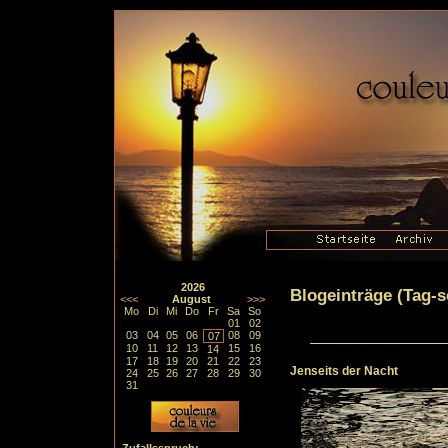
2026
Blogeinträge (Tag-so
<<<
August
>>>
Mo
Di
Mi
Do
Fr
Sa
So
01
02
03
04
05
06
08
09
07
10
11
12
13
15
16
14
17
18
19
20
21
22
23
Jenseits der Nacht
24
25
26
27
28
29
30
31