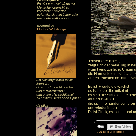
Zufallsspruch:
Es gibt nur zwei Wege mit
Menschen zurecht zu
kommen: Entweder
schmeichelt man ihnen oder
man unterwirft sie sich.
powered by
BlueLionWebdesign
Jenseits der Nacht,
zeigt sich der neue Tag in n
wärmt eine zärtliche Umarm
die Harmonie eines Lächelns 
Augen leuchten hoffnungsvol
E
in Seelengefährte ist ein
Mensch,
Es ist Freude die wächst
dessen Herzschlüssel in
es ist Liebe die aufkeimt,
unser Herzschloss
und unser Herzschlüssel
es sind die Sinne die Leidens
zu seinem Herzschloss passt.
es sind zwei ICH
die sich ineinander verlieren
©zeitlos
und wiederfinden.
Es ist Glück, es ist neu und 
Als Mail versenden