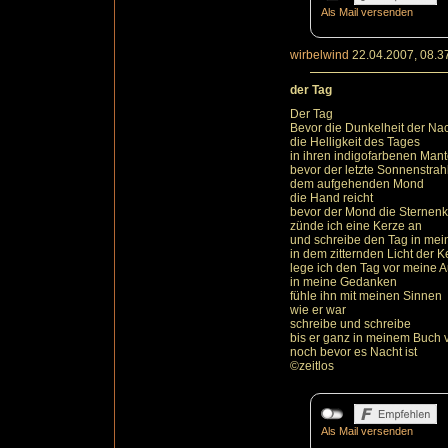
Als Mail versenden
wirbelwind
22.04.2007, 08.3
der Tag
Der Tag
Bevor die Dunkelheit der Na
die Helligkeit des Tages
in ihren indigofarbenen Mante
bevor der letzte Sonnenstrah
dem aufgehenden Mond
die Hand reicht
bevor der Mond die Sternen
zünde ich eine Kerze an
und schreibe den Tag in mei
in dem zitternden Licht der K
lege ich den Tag vor meine 
in meine Gedanken
fühle ihn mit meinen Sinnen
wie er war
schreibe und schreibe
bis er ganz in meinem Buch 
noch bevor es Nacht ist
©zeitlos
Als Mail versenden