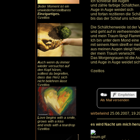
Ich schließe die Augen
und zähle farbige Schäfchen
J
eder Moment ist ein
Auge in Auge weidet sich
unwiederherstellbares
Einzigartiges
.
und fortan rezitieren die Sc
©zeitlos
bis das der Schlaf uns scheid
Die Schäfchenweide ist der
und geht auf in verheerend
und mein Traum fängt Flamme
Ich bin unter dem Mond eine 
mit seinem Atem streift er me
aus meinen Augen steigt Neb
der mein Traum verwischt.
Das Morgengrauen ist die A
und Auge in Auge weidet sich
A
uch
wenn du immer
wieder versuchst auf
den Kopf hören,
©zeitlos
solltest du begreifen,
dass das
Herz sic
h
nicht belehren lässt
©zeitlos
Als Mail versenden
wirbelwind
25.06.2007, 19.2
L
ove begins with a smile,
grows with a kiss
es wird Nacht um mich her
and ends with a teardrop
©zeitlos