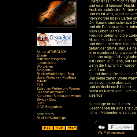
Finster ist es um mich herum
und es wird langsam Nacht.
Auch die schönsten Farben 
und es tut weh, wenn sie ver
Mein Körper ist ein Garten o
Die Bäume sind schwarze Sk
und die Blumen welken unte
Mein Leben leert sich,
Freunde gehen und die Liebe
Ab und zu scheint noch die 
und dann unter dem blauen
gebärt der grüne Uterus ein
ALLes allTAEGLICH
eine wunderschöne weiße R
Zitante
Ich habe aufgehört zu glaub
Mitternachtsspitzen
auf Leben, auf Liebe, auf Fr
Lebenslichter
wenn die Nacht mich wieder e
Wortperlen
Und dann ...
Morgentau
BluelionWebdesign - Blog
Ja und dann drückt ein alter
Susis Wollecke - Postfiliale
und seine zarten Worte wär
Mitwitz
bis es vor Liebe überläuft
Tirilli
und es riecht nach Leben
Zwischen Wellen und Worten
bevor es Nacht wird ... um m
SaschaSalamander
©zeitlos
Katharinas Buchstabenwelten
Silvios - Blog
Susfi
Hommage an das Leben.
GGS Bergschule
Geschrieben für eine alte gut
lichten Momenten erzählt sie 
powered by
BlueLionWebdesign
Als Mail versenden