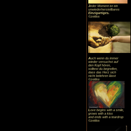
J
eder Moment ist ein
unwiederherstellbares
Einzigartiges
.
©zeitlos
A
uch
wenn du immer
wieder versuchst auf
den Kopf hören,
solltest du begreifen,
dass das
Herz sic
h
nicht belehren lässt
©zeitlos
L
ove begins with a smile,
grows with a kiss
and ends with a teardrop
©zeitlos