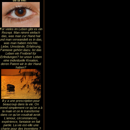
de la vie!
F
ür vieles im Leben gibt es ein
Rezept. Man nimmt einfach
das, was man zur Hand hat
und man verwandelt es in das,
was man haben möchte.
Liebe, Umstände, Erfahrung,
Fantasie gehört dazu. Ist das
Leben ein Freibrief für
Erfindungen? Ist unser Leben
eine individuelle Kreation,
deren Patent wir in der Hand
haben?
I
l y a une prescription pour
beaucoup dans la vie. On
prend simplement ce qu'on a à
la main et on le transforme
dans ce qu'on voudrait avoir.
L'amour, circonstances,
expérience, fantaisie en fait
partie. La vie est-elle une
charte pour des inventions ?