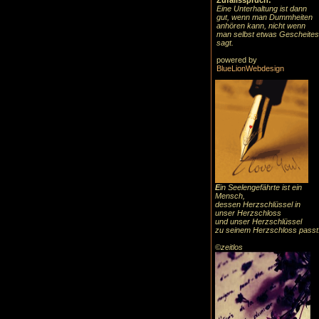
Zufallsspruch:
Eine Unterhaltung ist dann
gut, wenn man Dummheiten
anhören kann, nicht wenn
man selbst etwas Gescheites
sagt.
powered by
BlueLionWebdesign
E
in Seelengefährte ist ein
Mensch,
dessen Herzschlüssel in
unser Herzschloss
und unser Herzschlüssel
zu seinem Herzschloss passt
©zeitlos