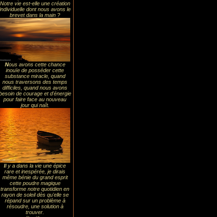
Notre vie est-elle une création
individuelle dont nous avons le
brevet dans la main ?
N
ous avons cette chance
inouïe de posséder cette
substance miracle, quand
nous traversons des temps
difficiles, quand nous avons
besoin de courage et d'énergie
pour faire face au nouveau
jour qui naît.
I
l y a dans la vie une épice
rare et inespérée, je dirais
même bénie du grand esprit
cette poudre magique
transforme notre quotidien en
rayon de soleil dès qu'elle se
répand sur un problème à
résoudre, une solution à
trouver.