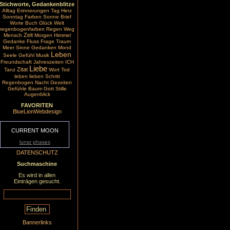
Stichworte, Gedankenblitze
Alltag
Erinnerungen
Tag
Herz
Sonntag
Farben
Sonne
Brief
Worte
Buch
Glück
Welt
regenbogenfarben
Regen
Weg
Zeit
Mensch
Morgen
Himmel
Gedanke
Fluss
Frage
Traum
Meer
Sinne
Gedanken
Mond
Leben
Seele
Gefühl
Musik
Freundschaft
Jahreszeiten
ICH
Liebe
Zitat
Tanz
Wort
Tod
leben
lieben
Schritt
Regenbogen
Nacht
Gezeiten
Gefühle
Baum
Gott
Stille
Augenblick
FAVORITEN
BlueLionWebdesign
CURRENT MOON
lunar phases
DATENSCHUTZ
Suchmaschine
Es wird in allen
Einträgen gesucht.
Bannerlinks