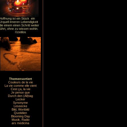
Hoffnung ist ein Stück ein
Urquell inneren Lebendigkeit
die einem einen Schritt weiter
führt, ohne zu wissen wohin.
©zeitlos
Themensortiert
Couleurs de la vie
La vie comme elle vient
Cest ça, la vie
Je pense que
Durch den (All)tag
Lecker
Synonyme
Leseecke
Bild, Wortbild
Quotidien
Blooming Day
Musik, Radio
ars medicina