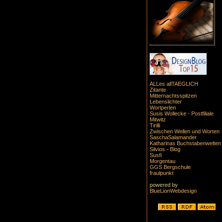
ALLes allTAEGLICH
Zitante
Mitternachtsspitzen
Lebenslichter
Wortperlen
Susis Wollecke - Postfiliale
Mitwitz
Tirilli
Zwischen Wellen und Worten
SaschaSalamander
Katharinas Buchstabenwelten
Silvios - Blog
Susfi
Morgentau
GGS Bergschule
fraulpunkt
powered by
BlueLionWebdesign