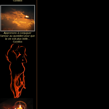
©zeitlos
A
pprenons à conjuguer
l'amour au quotidien pour que
la vie soit plus belle...
©zeitlos