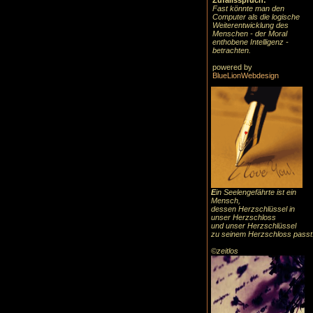
Zufallsspruch:
Fast könnte man den
Computer als die logische
Weiterentwicklung des
Menschen - der Moral
enthobene Intelligenz -
betrachten.
powered by
BlueLionWebdesign
E
in Seelengefährte ist ein
Mensch,
dessen Herzschlüssel in
unser Herzschloss
und unser Herzschlüssel
zu seinem Herzschloss passt
©zeitlos