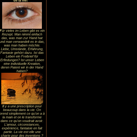
de la vie!
F
ür vieles im Leben gibt es ein
Rezept. Man nimmt einfach
das, was man zur Hand hat
und man verwandelt es in das,
was man haben möchte.
Liebe, Umstände, Erfahrung,
Fantasie gehört dazu. Ist das
Leben ein Freibrief für
Erfindungen? Ist unser Leben
eine individuelle Kreation,
deren Patent wir in der Hand
haben?
I
l y a une prescription pour
beaucoup dans la vie. On
prend simplement ce qu'on a à
la main et on le transforme
dans ce qu'on voudrait avoir.
L'amour, circonstances,
expérience, fantaisie en fait
partie. La vie est-elle une
charte pour des inventions ?