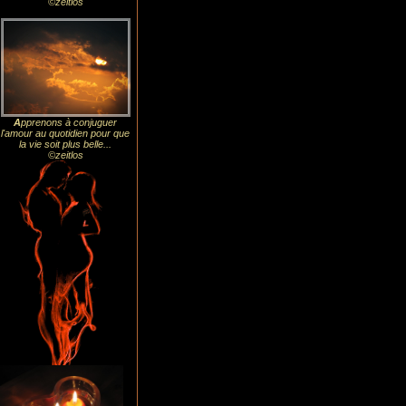
©zeitlos
A
pprenons à conjuguer
l'amour au quotidien pour que
la vie soit plus belle...
©zeitlos