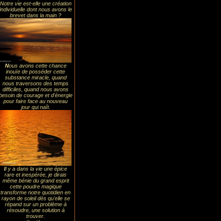
Notre vie est-elle une création
individuelle dont nous avons le
brevet dans la main ?
N
ous avons cette chance
inouïe de posséder cette
substance miracle, quand
nous traversons des temps
difficiles, quand nous avons
besoin de courage et d'énergie
pour faire face au nouveau
jour qui naît.
I
l y a dans la vie une épice
rare et inespérée, je dirais
même bénie du grand esprit
cette poudre magique
transforme notre quotidien en
rayon de soleil dès qu'elle se
répand sur un problème à
résoudre, une solution à
trouver.