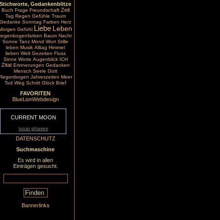
Stichworte, Gedankenblitze
Zeit
Buch
Frage
Freundschaft
Tag
Regen
Gefühle
Traum
Gedanke
Sonntag
Farben
Herz
Liebe
Leben
Morgen
Gefühl
regenbogenfarben
Baum
Nacht
Sonne
Tanz
Mond
Wort
Stille
leben
Musik
Alltag
Himmel
lieben
Welt
Gezeiten
Fluss
Sinne
Worte
Augenblick
ICH
Zitat
Erinnerungen
Gedanken
Mensch
Seele
Gott
Regenbogen
Jahreszeiten
Meer
Tod
Weg
Schritt
Glück
Brief
FAVORITEN
BlueLionWebdesign
CURRENT MOON
lunar phases
DATENSCHUTZ
Suchmaschine
Es wird in allen
Einträgen gesucht.
Bannerlinks