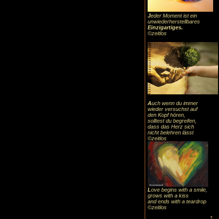
J
eder Moment ist ein
unwiederherstellbares
Einzigartiges
.
©zeitlos
A
uch
wenn du immer
wieder versuchst auf
den Kopf hören,
solltest du begreifen,
dass das
Herz sic
h
nicht belehren lässt
©zeitlos
L
ove begins with a smile,
grows with a kiss
and ends with a teardrop
©zeitlos