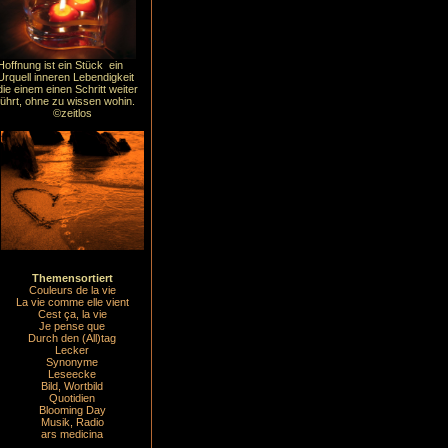
Hoffnung ist ein Stück ein
Urquell inneren Lebendigkeit
die einem einen Schritt weiter
führt, ohne zu wissen wohin.
©zeitlos
Themensortiert
Couleurs de la vie
La vie comme elle vient
Cest ça, la vie
Je pense que
Durch den (All)tag
Lecker
Synonyme
Leseecke
Bild, Wortbild
Quotidien
Blooming Day
Musik, Radio
ars medicina