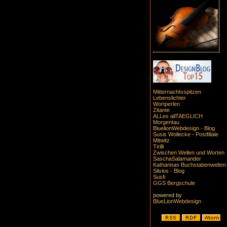
Mitternachtsspitzen
Lebenslichter
Wortperlen
Zitante
ALLes allTAEGLICH
Morgentau
BluelionWebdesign - Blog
Susis Wollecke - Postfiliale
Mitwitz
Tirilli
Zwischen Wellen und Worten
SaschaSalamander
Katharinas Buchstabenwelten
Silvios - Blog
Susfi
GGS Bergschule
powered by
BlueLionWebdesign