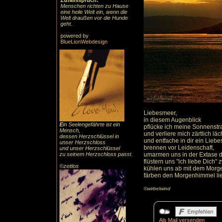
Zufallsspruch:
Menschen richten zu Hause
eine heile Welt ein, wenn die
Welt draußen vor die Hunde
geht.
powered by
BlueLionWebdesign
Liebesmeer,
in diesem Augenblick
E
in Seelengefährte ist ein
pflücke ich meine Sonnenst
Mensch,
und verliere mich zärtlich läc
dessen Herzschlüssel in
und entfache in dir ein Liebe
unser Herzschloss
brennen vor Leidenschaft,
und unser Herzschlüssel
zu seinem Herzschloss passt.
umarmen uns in der Extase d
flüstern uns "ich liebe Dich
©zeitlos
kühlen uns ab mit dem Morg
färben den Morgenhimmel lie
©wirbelwind
Als Mail versenden