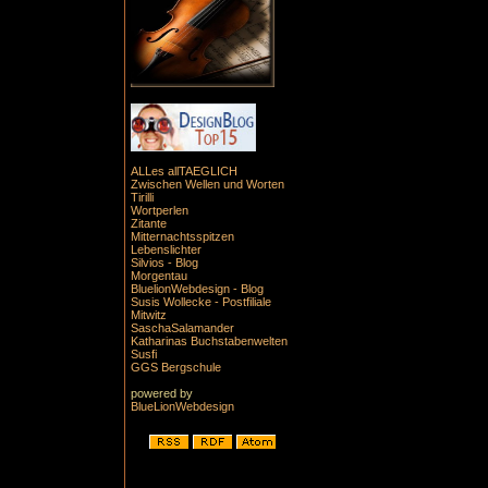
ALLes allTAEGLICH
Zwischen Wellen und Worten
Tirilli
Wortperlen
Zitante
Mitternachtsspitzen
Lebenslichter
Silvios - Blog
Morgentau
BluelionWebdesign - Blog
Susis Wollecke - Postfiliale
Mitwitz
SaschaSalamander
Katharinas Buchstabenwelten
Susfi
GGS Bergschule
powered by
BlueLionWebdesign