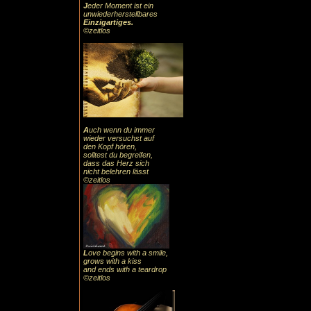
J
eder Moment ist ein
unwiederherstellbares
Einzigartiges
.
©zeitlos
A
uch
wenn du immer
wieder versuchst auf
den Kopf hören,
solltest du begreifen,
dass das
Herz sic
h
nicht belehren lässt
©zeitlos
L
ove begins with a smile,
grows with a kiss
and ends with a teardrop
©zeitlos