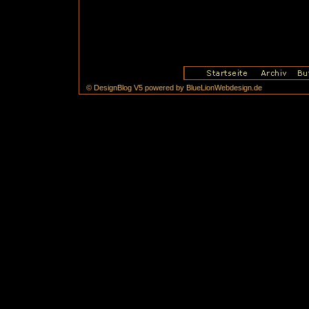
© DesignBlog V5 powered by BlueLionWebdesign.de