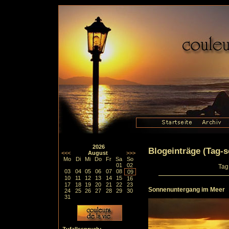
2026
Blogeinträge (Tag-so
<<<
August
>>>
Mo
Di
Mi
Do
Fr
Sa
So
01
02
Tag
03
04
05
06
07
08
09
10
11
12
13
14
15
16
17
18
19
20
21
22
23
Sonnenuntergang im Meer
24
25
26
27
28
29
30
31