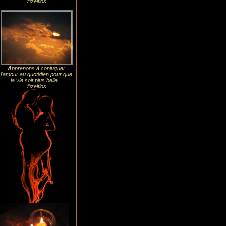
©zeitlos
A
pprenons à conjuguer
l'amour au quotidien pour que
la vie soit plus belle...
©zeitlos