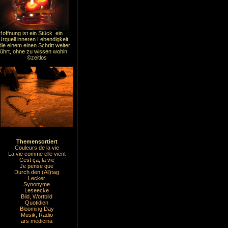
Hoffnung ist ein Stück ein
Urquell inneren Lebendigkeit
die einem einen Schritt weiter
führt, ohne zu wissen wohin.
©zeitlos
Themensortiert
Couleurs de la vie
La vie comme elle vient
Cest ça, la vie
Je pense que
Durch den (All)tag
Lecker
Synonyme
Leseecke
Bild, Wortbild
Quotidien
Blooming Day
Musik, Radio
ars medicina