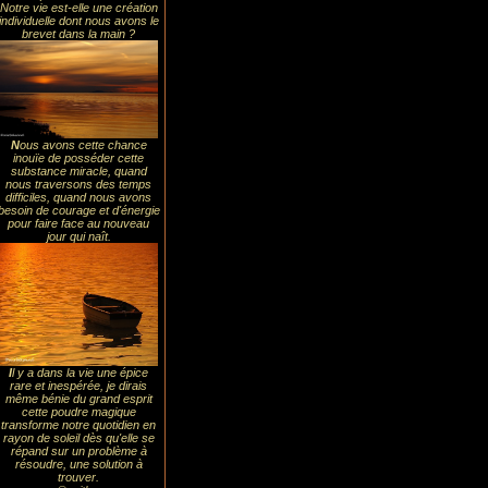
Notre vie est-elle une création
individuelle dont nous avons le
brevet dans la main ?
N
ous avons cette chance
inouïe de posséder cette
substance miracle, quand
nous traversons des temps
difficiles, quand nous avons
besoin de courage et d'énergie
pour faire face au nouveau
jour qui naît.
I
l y a dans la vie une épice
rare et inespérée, je dirais
même bénie du grand esprit
cette poudre magique
transforme notre quotidien en
rayon de soleil dès qu'elle se
répand sur un problème à
résoudre, une solution à
trouver.