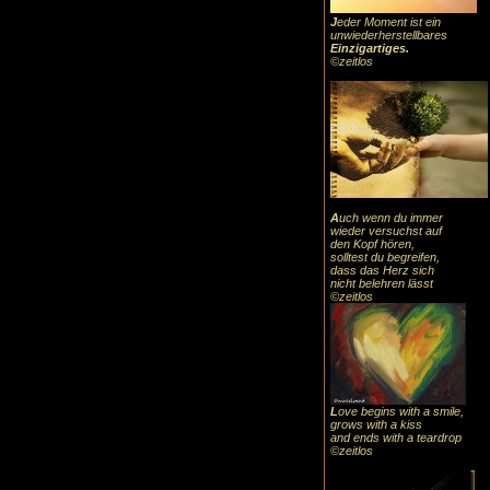
J
eder Moment ist ein
unwiederherstellbares
Einzigartiges
.
©zeitlos
A
uch
wenn du immer
wieder versuchst auf
den Kopf hören,
solltest du begreifen,
dass das
Herz sic
h
nicht belehren lässt
©zeitlos
L
ove begins with a smile,
grows with a kiss
and ends with a teardrop
©zeitlos