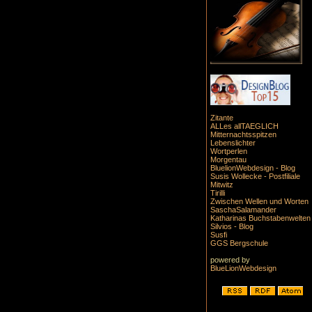
Zitante
ALLes allTAEGLICH
Mitternachtsspitzen
Lebenslichter
Wortperlen
Morgentau
BluelionWebdesign - Blog
Susis Wollecke - Postfiliale
Mitwitz
Tirilli
Zwischen Wellen und Worten
SaschaSalamander
Katharinas Buchstabenwelten
Silvios - Blog
Susfi
GGS Bergschule
powered by
BlueLionWebdesign