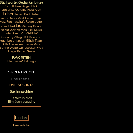
Stichworte, Gedankenblitze
Schritt
Tanz
Augenblick
Gedanke
Gefühle
Fluss
Gott
Leben
leben
Buch
lieben
Farben
Meer
Wort
Erinnerungen
Herz
Freundschaft
Regenbogen
Liebe
Himmel
Tod
Tag
Mensch
Zeit
Nacht
Welt
Morgen
Musik
Zitat
Sinne
Gefühl
Brief
Sonntag
Alltag
ICH
Gezeiten
regenbogenfarben
Glück
Traum
Stille
Gedanken
Baum
Mond
Sonne
Worte
Jahreszeiten
Weg
Frage
Regen
Seele
FAVORITEN
BlueLionWebdesign
CURRENT MOON
lunar phases
DATENSCHUTZ
Suchmaschine
Es wird in allen
Einträgen gesucht.
Bannerlinks