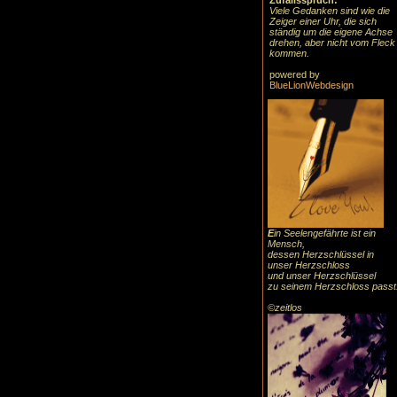
Zufallsspruch:
Viele Gedanken sind wie die
Zeiger einer Uhr, die sich
ständig um die eigene Achse
drehen, aber nicht vom Fleck
kommen.
powered by
BlueLionWebdesign
E
in Seelengefährte ist ein
Mensch,
dessen Herzschlüssel in
unser Herzschloss
und unser Herzschlüssel
zu seinem Herzschloss passt
©zeitlos