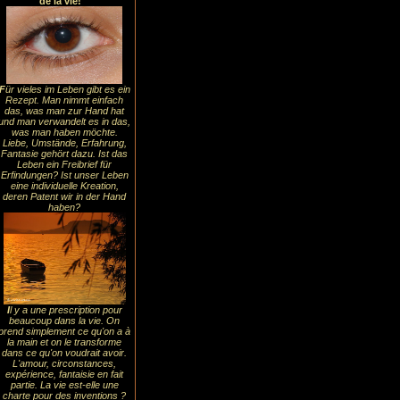
de la vie!
F
ür vieles im Leben gibt es ein
Rezept. Man nimmt einfach
das, was man zur Hand hat
und man verwandelt es in das,
was man haben möchte.
Liebe, Umstände, Erfahrung,
Fantasie gehört dazu. Ist das
Leben ein Freibrief für
Erfindungen? Ist unser Leben
eine individuelle Kreation,
deren Patent wir in der Hand
haben?
I
l y a une prescription pour
beaucoup dans la vie. On
prend simplement ce qu'on a à
la main et on le transforme
dans ce qu'on voudrait avoir.
L'amour, circonstances,
expérience, fantaisie en fait
partie. La vie est-elle une
charte pour des inventions ?