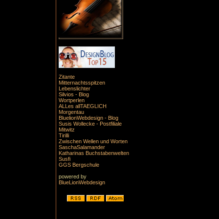
Zitante
Mitternachtsspitzen
Lebenslichter
Silvios - Blog
Wortperlen
ALLes allTAEGLICH
Morgentau
BluelionWebdesign - Blog
Susis Wollecke - Postfiliale
Mitwitz
Tirilli
Zwischen Wellen und Worten
SaschaSalamander
Katharinas Buchstabenwelten
Susfi
GGS Bergschule
powered by
BlueLionWebdesign