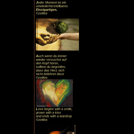
J
eder Moment ist ein
unwiederherstellbares
Einzigartiges
.
©zeitlos
A
uch
wenn du immer
wieder versuchst auf
den Kopf hören,
solltest du begreifen,
dass das
Herz sic
h
nicht belehren lässt
©zeitlos
L
ove begins with a smile,
grows with a kiss
and ends with a teardrop
©zeitlos