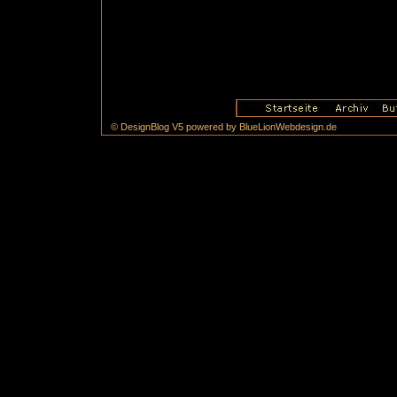
© DesignBlog V5 powered by BlueLionWebdesign.de