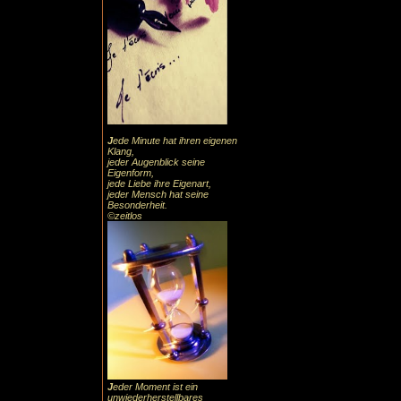
J
ede Minute hat ihren eigenen
Klang,
jeder Augenblick seine
Eigenform,
jede Liebe ihre Eigenart,
jeder Mensch hat seine
Besonderheit.
©zeitlos
J
eder Moment ist ein
unwiederherstellbares