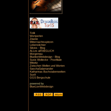
Tirilli
Wortperlen
Zitante
Mitternachtsspitzen
Lebenslichter
Silvios - Blog
ALLes allTAEGLICH
Morgentau
BluelionWebdesign - Blog
Susis Wollecke - Postfiliale
Mitwitz
Zwischen Wellen und Worten
SaschaSalamander
Katharinas Buchstabenwelten
Susfi
GGS Bergschule
powered by
BlueLionWebdesign