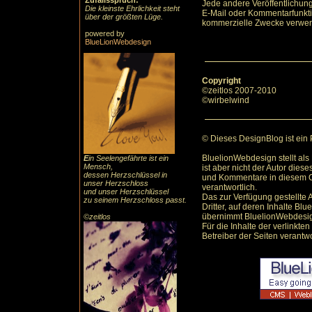
Zufallsspruch:
Jede andere Veröffentlichun
Die kleinste Ehrlichkeit steht
E-Mail oder Kommentarfunktio
über der größten Lüge.
kommerzielle Zwecke verwe
powered by
BlueLionWebdesign
Copyright
©zeitlos 2007-2010
©wirbelwind
© Dieses DesignBlog ist ein
BluelionWebdesign stellt als
E
in Seelengefährte ist ein
Mensch,
ist aber nicht der Autor dies
dessen Herzschlüssel in
und Kommentare in diesem O
unser Herzschloss
verantwortlich.
und unser Herzschlüssel
Das zur Verfügung gestellte 
zu seinem Herzschloss passt.
Dritter, auf deren Inhalte B
übernimmt BluelionWebdesign
©zeitlos
Für die Inhalte der verlinkten
Betreiber der Seiten verantwo