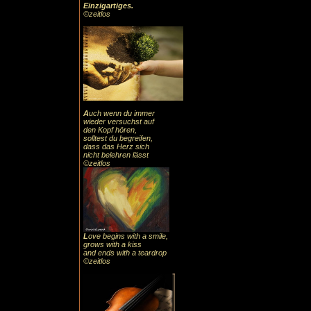
Einzigartiges
.
©zeitlos
A
uch
wenn du immer
wieder versuchst auf
den Kopf hören,
solltest du begreifen,
dass das
Herz sic
h
nicht belehren lässt
©zeitlos
L
ove begins with a smile,
grows with a kiss
and ends with a teardrop
©zeitlos