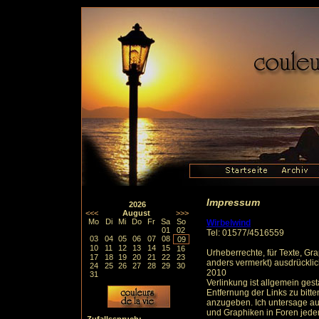
Impressum
2026
<<<
August
>>>
Mo
Di
Mi
Do
Fr
Sa
So
Wirbelwind
01
02
Tel: 01577/4516559
03
04
05
06
07
08
09
10
11
12
13
14
15
16
Urheberrechte, für Texte, Gr
17
18
19
20
21
22
23
anders vermerkt) ausdrücklic
24
25
26
27
28
29
30
2010
31
Verlinkung ist allgemein gesta
Entfernung der Links zu bitte
anzugeben. Ich untersage aus
und Graphiken in Foren jeder 