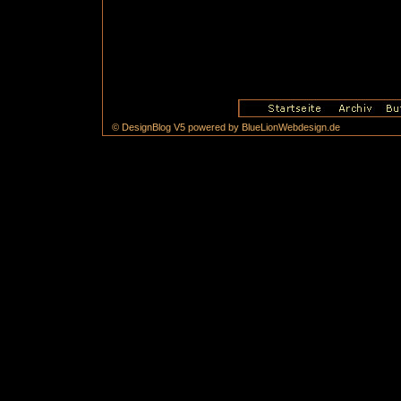
© DesignBlog V5 powered by BlueLionWebdesign.de