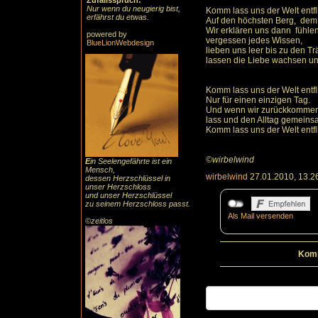
Zufallsspruch:
Nur wenn du neugierig bist,
Komm lass uns der Welt entfl
erfährst du etwas.
Auf den höchsten Berg, dem
Wir erklären uns dann fühlen
powered by
vergessen jedes Wissen,
BlueLionWebdesign
lieben uns leer bis zu den T
lassen die Liebe wachsen und
Komm lass uns der Welt entfl
Nur für einen einzigen Tag.
Und wenn wir zurückkommen
lass und den Alltag gemeins
Komm lass uns der Welt entfl
©wirbelwind
E
in Seelengefährte ist ein
Mensch,
wirbelwind
27.01.2010, 13.2
dessen Herzschlüssel in
unser Herzschloss
und unser Herzschlüssel
zu seinem Herzschloss passt.
Als Mail versenden
©zeitlos
Komm