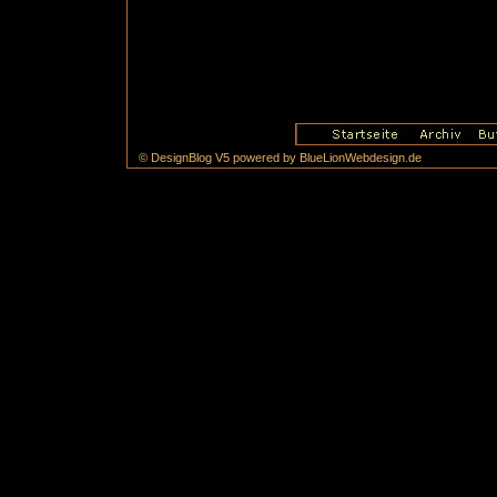
© DesignBlog V5 powered by BlueLionWebdesign.de