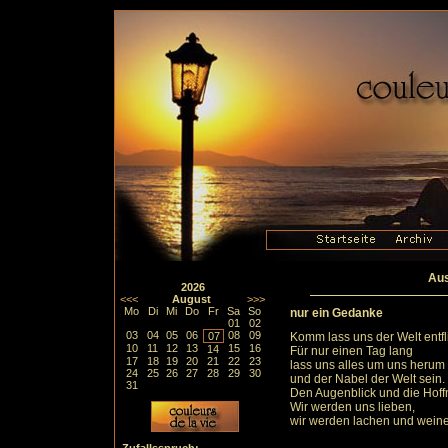
Aus
2026
<<<
August
>>>
Mo
Di
Mi
Do
Fr
Sa
So
nur ein Gedanke
01
02
03
04
05
06
08
09
07
Komm lass uns der Welt entfl
10
11
12
13
15
16
14
Für nur einen Tag lang
17
18
19
20
21
22
23
lass uns alles um uns herum
24
25
26
27
28
29
30
und der Nabel der Welt sein.
31
Den Augenblick und die Hoffn
Wir werden uns lieben,
wir werden lachen und wein