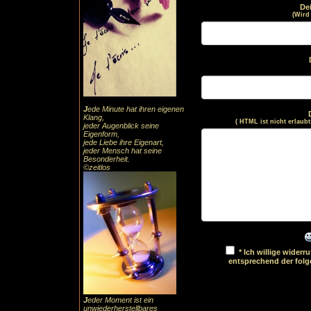
De
(Wird
J
ede Minute hat ihren eigenen
Klang,
( HTML ist
nicht
erlaubt
jeder Augenblick seine
Eigenform,
jede Liebe ihre Eigenart,
jeder Mensch hat seine
Besonderheit.
©zeitlos
* Ich willige wider
entsprechend der fol
J
eder Moment ist ein
unwiederherstellbares