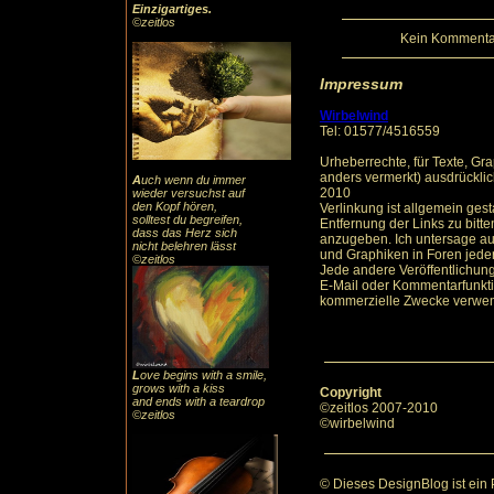
Einzigartiges
.
©zeitlos
Kein Kommentar
Impressum
Wirbelwind
Tel: 01577/4516559
Urheberrechte, für Texte, Gr
anders vermerkt) ausdrücklic
A
uch
wenn du immer
2010
wieder versuchst auf
den Kopf hören,
Verlinkung ist allgemein gesta
solltest du begreifen,
Entfernung der Links zu bitte
dass das
Herz sic
h
anzugeben. Ich untersage aus
nicht belehren lässt
und Graphiken in Foren jeder 
©zeitlos
Jede andere Veröffentlichun
E-Mail oder Kommentarfunktio
kommerzielle Zwecke verwe
L
ove begins with a smile,
grows with a kiss
Copyright
and ends with a teardrop
©zeitlos 2007-2010
©zeitlos
©wirbelwind
© Dieses DesignBlog ist ein