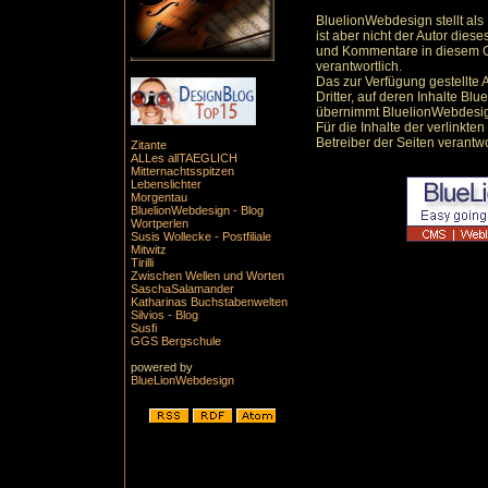
BluelionWebdesign stellt als
ist aber nicht der Autor dies
und Kommentare in diesem O
verantwortlich.
Das zur Verfügung gestellte 
Dritter, auf deren Inhalte B
übernimmt BluelionWebdesign
Für die Inhalte der verlinkten
Betreiber der Seiten verantwo
Zitante
ALLes allTAEGLICH
Mitternachtsspitzen
Lebenslichter
Morgentau
BluelionWebdesign - Blog
Wortperlen
Susis Wollecke - Postfiliale
Mitwitz
Tirilli
Zwischen Wellen und Worten
SaschaSalamander
Katharinas Buchstabenwelten
Silvios - Blog
Susfi
GGS Bergschule
powered by
BlueLionWebdesign