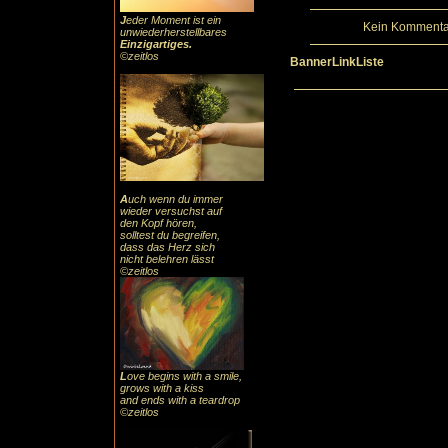
J
eder Moment ist ein
Kein Kommentar
unwiederherstellbares
Einzigartiges
.
©zeitlos
BannerLinkListe
A
uch
wenn du immer
wieder versuchst auf
den Kopf hören,
solltest du begreifen,
dass das
Herz sic
h
nicht belehren lässt
©zeitlos
L
ove begins with a smile,
grows with a kiss
and ends with a teardrop
©zeitlos