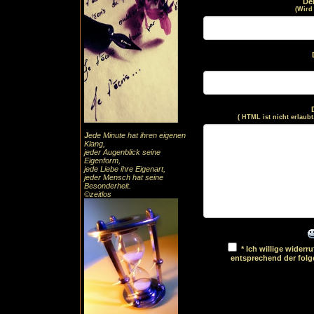
De
(Wird
( HTML ist
nicht
erlaubt
J
ede Minute hat ihren eigenen
Klang,
jeder Augenblick seine
Eigenform,
jede Liebe ihre Eigenart,
jeder Mensch hat seine
Besonderheit.
©zeitlos
* Ich willige wider
entsprechend der fol