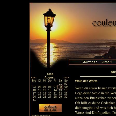
Aus
2026
<<<
August
>>>
Mo
Di
Mi
Do
Fr
Sa
So
Wald der Worte
01
02
03
04
05
06
07
09
08
Wenn du etwas besser verste
10
11
12
13
14
16
15
Lege deine Seele in die Wo
17
18
19
20
21
22
23
24
25
26
27
28
29
30
einzelnen Buchstaben rinne
31
Oft hilft es deine Gedanken
dich umgibt und was dich b
Worte sind Kraftquellen. D