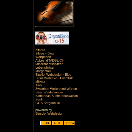
Zitante
Silvios - Blog
Wortperlen
ALLes allTAEGLICH
Mitternachtsspitzen
Lebenslichter
Morgentau
BluelionWebdesign - Blog
Susis Wollecke - Postfiliale
Mitwitz
Tirilli
Zwischen Wellen und Worten
SaschaSalamander
Katharinas Buchstabenwelten
Susfi
GGS Bergschule
powered by
BlueLionWebdesign