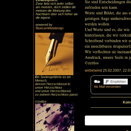
Zufallsspruch:
Sie sind Entscheidungen die
Zwar liebt sich jeder selbst
zufrieden sein kann.
am meisten, doch stellen die
meisten die Meinung des
Worte sind Bilder, die aus
Nachbarn über sich höher als
geistigen Auge umherschwe
die eigene.
werden wollen.
powered by
BlueLionWebdesign
Und Worte sind es, die wie
hinterlassen, die wir verkra
Schreibend verbinden wir u
ein unsichtbaren strapazier
Wir verflechten sie ineinan
Ausdruck, unsere Seele in 
©zeitlos
wirbelwind
25.02.2007, 22.0
E
in Seelengefährte ist ein
Mensch,
dessen Herzschlüssel in
Als Mail versenden
unser Herzschloss
und unser Herzschlüssel
zu seinem Herzschloss passt.
©zeitlos
Komm