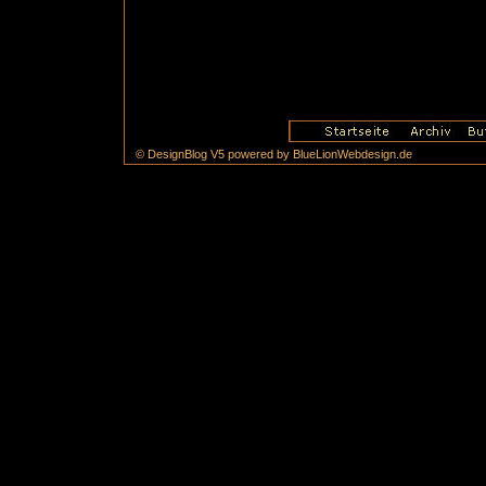
© DesignBlog V5 powered by BlueLionWebdesign.de