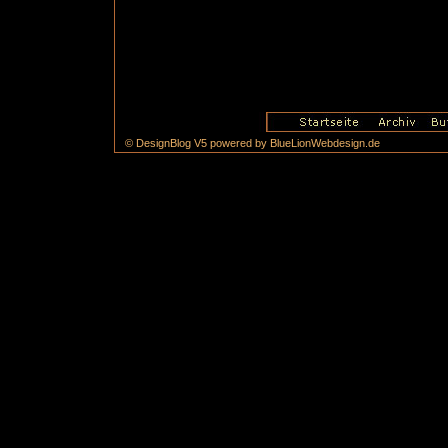
© DesignBlog V5 powered by BlueLionWebdesign.de