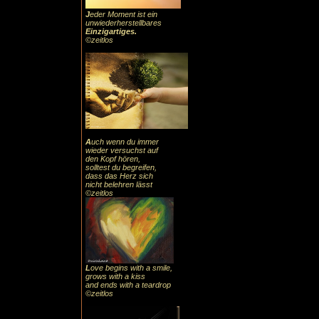
J
eder Moment ist ein
unwiederherstellbares
Einzigartiges
.
©zeitlos
A
uch
wenn du immer
wieder versuchst auf
den Kopf hören,
solltest du begreifen,
dass das
Herz sic
h
nicht belehren lässt
©zeitlos
L
ove begins with a smile,
grows with a kiss
and ends with a teardrop
©zeitlos