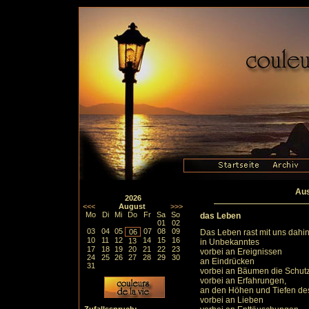
Aus
2026
<<<
August
>>>
Mo
Di
Mi
Do
Fr
Sa
So
das Leben
01
02
03
04
05
07
08
09
06
Das Leben rast mit uns dahi
10
11
12
14
15
16
13
in Unbekanntes
17
18
19
20
21
22
23
vorbei an Ereignissen
24
25
26
27
28
29
30
an Eindrücken
31
vorbei an Bäumen die Schutz
vorbei an Erfahrungen,
an den Höhen und Tiefen des
vorbei an Lieben