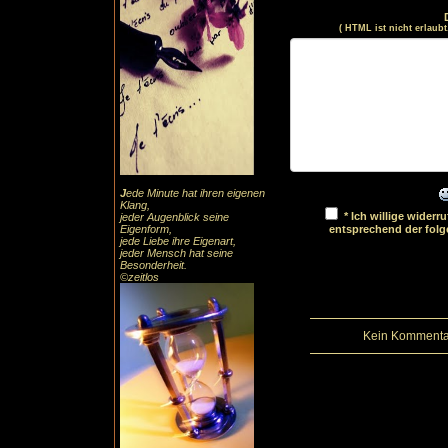
( HTML ist
nicht
erlaubt
J
ede Minute hat ihren eigenen
Klang,
* Ich willige wider
jeder Augenblick seine
Eigenform,
entsprechend der fol
jede Liebe ihre Eigenart,
jeder Mensch hat seine
Besonderheit.
©zeitlos
Kein Kommentar