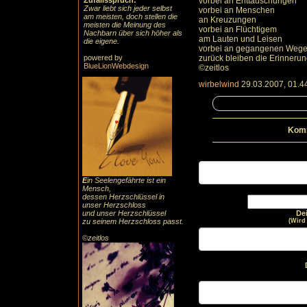
Zufallsspruch:
vorbei an Enttäuschungen
Zwar liebt sich jeder selbst
vorbei an Menschen
am meisten, doch stellen die
an Kreuzungen
meisten die Meinung des
vorbei an Flüchtigem
Nachbarn über sich höher als
am Lauten und Leisen
die eigene.
vorbei an gegangenen Wegen
powered by
zurück bleiben die Erinneru
BlueLionWebdesign
©zeitlos
wirbelwind
29.03.2007, 01.4
Komm
E
in Seelengefährte ist ein
Mensch,
dessen Herzschlüssel in
unser Herzschloss
und unser Herzschlüssel
De
zu seinem Herzschloss passt.
(Wird
©zeitlos