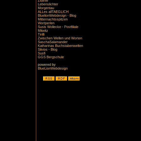
Zitante
Lebenslichter
Morgentau
ALLes allTAEGLICH
BluelionWebdesign - Blog
Mitternachtsspitzen
Wortperlen
Susis Wollecke - Postfiliale
Mitwitz
Tirilli
Zwischen Wellen und Worten
SaschaSalamander
Katharinas Buchstabenwelten
Silvios - Blog
Susfi
GGS Bergschule
powered by
BlueLionWebdesign