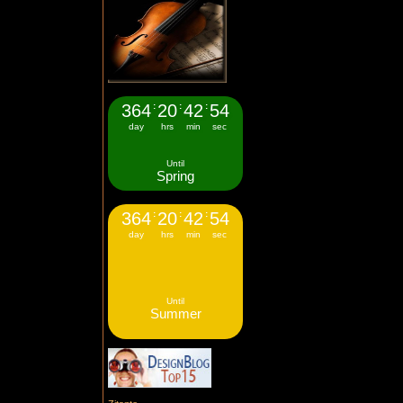
364
:
20
:
42
:
54
day
hrs
min
sec
Until
Spring
364
:
20
:
42
:
54
day
hrs
min
sec
Until
Summer