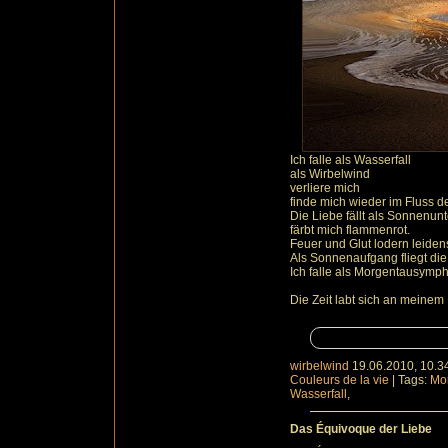
Ich falle als Wasserfall
als Wirbelwind
verliere mich
finde mich wieder im Fluss 
Die Liebe fällt als Sonnenun
färbt mich flammenrot.
Feuer und Glut lodern leidensc
Als Sonnenaufgang fliegt die
Ich falle als Morgentausymph
Die Zeit labt sich an meinem
wirbelwind
19.06.2010, 10.3
Couleurs de la vie
|
Tags:
Mo
Wasserfall
,
Das Équivoque der Liebe