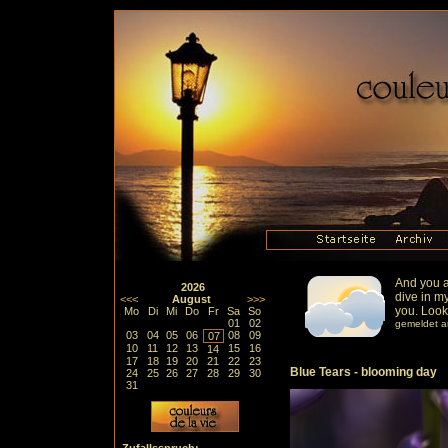
And you a
2026
dive in my
<<<
August
>>>
you. Looki
Mo
Di
Mi
Do
Fr
Sa
So
01
02
gemeldet a
03
04
05
06
08
09
07
10
11
12
13
15
16
14
17
18
19
20
21
22
23
Blue Tears - blooming day
24
25
26
27
28
29
30
31