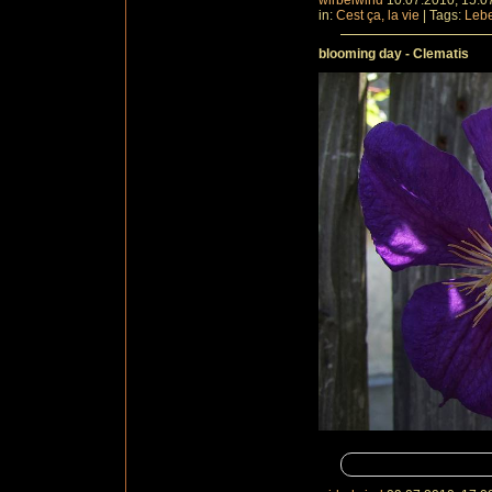
wirbelwind
10.07.2010, 15.0
in:
Cest ça, la vie
|
Tags:
Leb
blooming day - Clematis