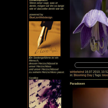
Zufallsspruch:
Wenn einer sagt, was er
denkt, mögen wir ihn so lange
wie er dasselbe denkt wie wir.
powered by
BlueLionWebdesign
E
in Seelengefährte ist ein
Mensch,
dessen Herzschlüssel in
unser Herzschloss
und unser Herzschlüssel
wirbelwind
16.07.2010, 10.5
zu seinem Herzschloss passt.
in:
Blooming Day
|
Tags:
blo
©zeitlos
Paradoxen