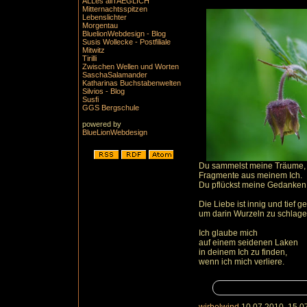
ALLes allTAEGLICH
Mitternachtsspitzen
Lebenslichter
Morgentau
BluelionWebdesign - Blog
Susis Wollecke - Postfiliale
Mitwitz
Tirilli
Zwischen Wellen und Worten
SaschaSalamander
Katharinas Buchstabenwelten
Silvios - Blog
Susfi
GGS Bergschule
powered by
BlueLionWebdesign
Du sammelst meine Träume,
Fragmente aus meinem Ich.
Du pflückst meine Gedanken
Die Liebe ist innig und tief g
um darin Wurzeln zu schlage
Ich glaube mich
auf einem seidenen Laken
in deinem Ich zu finden,
wenn ich mich verliere.