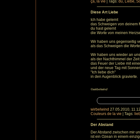
ça, la vie
|
Tags:
du
,
Liebe
,
S
Diese Art Liebe
Ich habe gelernt
das Schweigen von deinem 
du hast gelernt
die Worte von meinen Herzse
Wir haben uns gegenseitig v
als das Schweigen die Wort
Wir haben uns wieder an uns 
als der Nachthimmel der Zeit
das Feuer der Liebe mit eine
und der neue Tag mit Sonne
"Ich liebe dich"
in den Augenblick gravierte.
©wirbelwind
wirbelwind
27.05.2010, 11.1
Couleurs de la vie
|
Tags:
lie
Der Abstand
Der Abstand zwischen mir u
ist ein Ozean in einem einzi