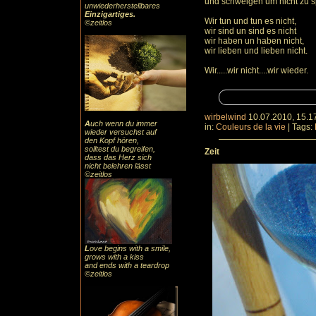
und schweigen um nicht zu 
unwiederherstellbares
Einzigartiges
.
Wir tun und tun es nicht,
©zeitlos
wir sind un sind es nicht
wir haben un haben nicht,
wir lieben und lieben nicht.
Wir.....wir nicht....wir wieder.
wirbelwind
10.07.2010, 15.1
A
uch
wenn du immer
in:
Couleurs de la vie
|
Tags:
wieder versuchst auf
den Kopf hören,
solltest du begreifen,
Zeit
dass das
Herz sic
h
nicht belehren lässt
©zeitlos
L
ove begins with a smile,
grows with a kiss
and ends with a teardrop
©zeitlos