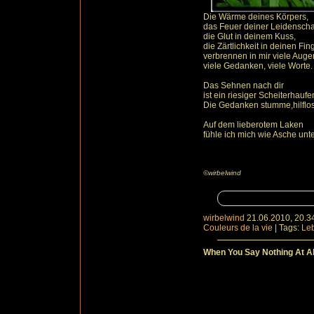
Die Wärme deines Körpers,
das Feuer deiner Leidenschaf
die Glut in deinem Kuss,
die Zärtlichkeit in deinen Fin
verbrennen in mir viele Auge
viele Gedanken, viele Worte.
Das Sehnen nach dir
ist ein riesiger Scheiterhaufe
Die Gedanken stumme,hilflos
Auf dem lieberotem Laken
fühle ich mich wie Asche unte
©wirbelwind
wirbelwind
21.06.2010, 20.3
Couleurs de la vie
|
Tags:
Le
When You Say Nothing At Al