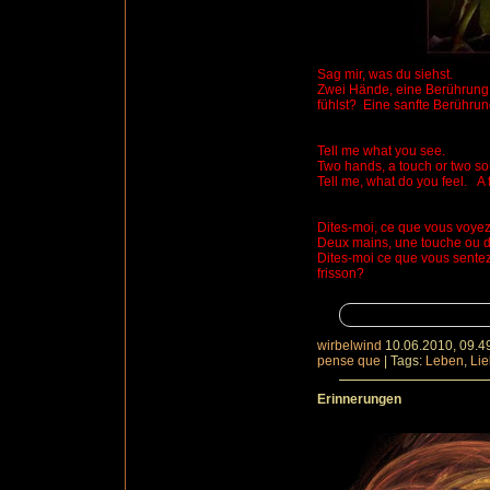
Sag mir, was du siehst.
Zwei Hände, eine Berührung
fühlst?
Eine sanfte Berühru
Tell me what you see.
Two hands, a touch or two so
Tell me, what do you feel.
A 
Dites
-moi, ce que vous voyez
Deux mains, une touche ou
Dites-moi ce que vous sentez
frisson?
wirbelwind
10.06.2010, 09.4
pense que
|
Tags:
Leben
,
Li
Erinnerungen