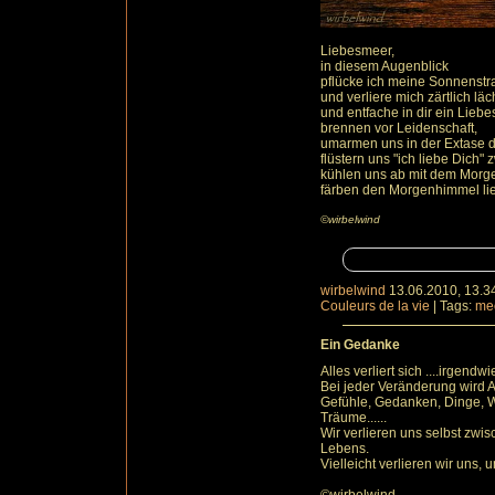
Liebesmeer,
in diesem Augenblick
pflücke ich meine Sonnenst
und verliere mich zärtlich läc
und entfache in dir ein Liebe
brennen vor Leidenschaft,
umarmen uns in der Extase d
flüstern uns "ich liebe Dich
kühlen uns ab mit dem Morg
färben den Morgenhimmel lie
©wirbelwind
wirbelwind
13.06.2010, 13.3
Couleurs de la vie
|
Tags:
me
Ein Gedanke
Alles verliert sich ....irgendwi
Bei jeder Veränderung wird A
Gefühle, Gedanken, Dinge, W
Träume......
Wir verlieren uns selbst zw
Lebens.
Vielleicht verlieren wir uns,