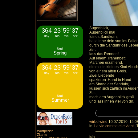
Augenblick,
364
:
23
:
59
:
36
Augenblick mal
day
hrs
min
sec
feines Sandkorn,
halte inne dein sanftes Falle
durch die Sanduhr des Lebe
Until
Zeit,
Spring
lass das Rennen!
Auf einem Tränenbett
Märchen erzählend,
364
:
23
:
59
:
36
nimmt ein kleines Kind Absc
von einem alten Greis.
day
hrs
min
sec
Zwei Liebende
spazieren Hand in Hand
am Strand der Sanduhr,
küssen sich zärtlich im Augen
Zeit,
Until
mach den Augenblick groß
Summer
und lass ihnen viel von dir.
wirbelwind
10.07.2010, 15.0
in:
La vie comme elle vient
|
Wortperlen
Zitante
ich