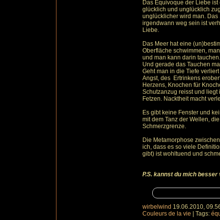
Das Équivoque der Liebe ist 
glücklich und unglücklich zug
unglücklicher wird man. Das 
irgendwann weg sein ist verh
Liebe.
Das Meer hat eine (un)besti
Oberfläche schwimmen, man 
und man kann darin tauchen
Und gerade das Tauchen mac
Geht man in die Tiefe verlie
Angst, des Ertrinkens erobert
Herzens, Knochen für Knoche
Schutzanzug reisst und liegt
Fetzen. Nacktheit macht verle
Es gibt keine Fenster und ke
mit dem Tanz der Wellen, die 
Schmerzgrenze.
Die Metamorphose zwischen 
ich, dass es so viele Definit
gibt) ist wohltuend und schme
P.S. kannst du mich besser
wirbelwind
19.06.2010, 09.5
Couleurs de la vie
|
Tags:
éq