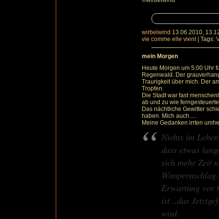
©wirbelwind
wirbelwind
13.06.2010, 13.1
vie comme elle vient
|
Tags:
V
mein Morgen
Heute Morgen um 5:00 Uhr füh
Regenwald. Der grauverhang
Traurigkeit über mich. Der a
Tropfen.
Die Stadt war fast menschenle
ab und zu wie ferngesteuerte
Das nächtliche Gewitter schi
haben. Mich auch.....
Meine Gedanken irrten umher
Nichts im Leben
dass etwas lang
sich mehr Zeit n
Wimpernschlag. I
Erwartung vor G
ist ..das Jetztge
wird.