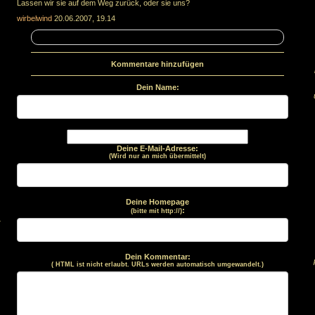
Lassen wir sie auf dem Weg zurück, oder sie uns?
,
wirbelwind
20.06.2007, 19.14
Kommentare hinzufügen
Dein Name:
Deine E-Mail-Adresse:
(Wird nur an mich übermittelt)
Deine Homepage
:
(bitte mit http://)
.
Dein Kommentar:
( HTML ist
nicht
erlaubt. URLs werden automatisch umgewandelt.)