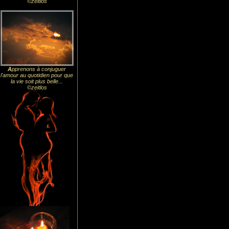
©zeitlos
A
pprenons à conjuguer
l'amour au quotidien pour que
la vie soit plus belle...
©zeitlos