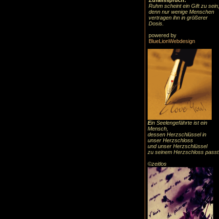
Zufallsspruch:
Ruhm scheint ein Gift zu sein
denn nur wenige Menschen
vertragen ihn in größerer
Dosis.
powered by
BlueLionWebdesign
E
in Seelengefährte ist ein
Mensch,
dessen Herzschlüssel in
unser Herzschloss
und unser Herzschlüssel
zu seinem Herzschloss passt
©zeitlos