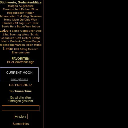
Stichworte, Gedankenblitze
Morgen
Augenblick
Freundschaft
Farben
Fluss
Regenbogen
Regen
Jahreszeiten
Tod
Weg
Gezeiten
Mond
Meer
Gefühle
Wort
Zeit
Himmel
Tag
Buch
Tanz
Seele
Herz
Baum
Welt
lieben
Leben
Sinne
Glück
Brief
Stille
Zitat
Sonntag
Worte
Schritt
Gedanken
Gott
Gefühl
Sonne
Nacht
Gedanke
Traum
Frage
regenbogenfarben
leben
Musik
Liebe
ICH
Alltag
Mensch
Erinnerungen
FAVORITEN
BlueLionWebdesign
CURRENT MOON
lunar phases
DATENSCHUTZ
Suchmaschine
Es wird in allen
Einträgen gesucht.
Bannerlinks