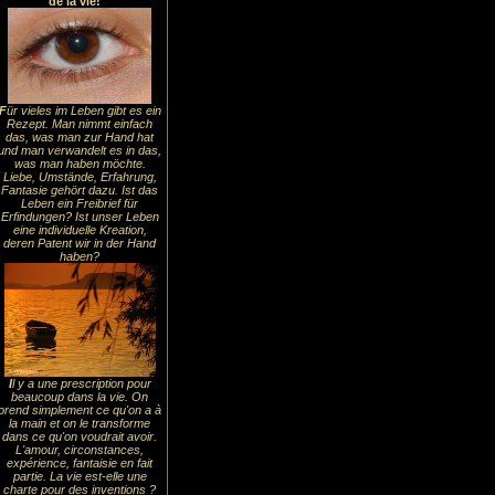
de la vie!
F
ür vieles im Leben gibt es ein
Rezept. Man nimmt einfach
das, was man zur Hand hat
und man verwandelt es in das,
was man haben möchte.
Liebe, Umstände, Erfahrung,
Fantasie gehört dazu. Ist das
Leben ein Freibrief für
Erfindungen? Ist unser Leben
eine individuelle Kreation,
deren Patent wir in der Hand
haben?
I
l y a une prescription pour
beaucoup dans la vie. On
prend simplement ce qu'on a à
la main et on le transforme
dans ce qu'on voudrait avoir.
L'amour, circonstances,
expérience, fantaisie en fait
partie. La vie est-elle une
charte pour des inventions ?