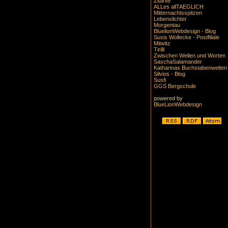
Zitante
ALLes allTAEGLICH
Mitternachtsspitzen
Lebenslichter
Morgentau
BluelionWebdesign - Blog
Susis Wollecke - Postfiliale
Mitwitz
Tirilli
Zwischen Wellen und Worten
SaschaSalamander
Katharinas Buchstabenwelten
Silvios - Blog
Susfi
GGS Bergschule
powered by
BlueLionWebdesign