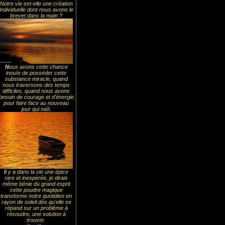
Notre vie est-elle une création
individuelle dont nous avons le
brevet dans la main ?
N
ous avons cette chance
inouïe de posséder cette
substance miracle, quand
nous traversons des temps
difficiles, quand nous avons
besoin de courage et d'énergie
pour faire face au nouveau
jour qui naît.
I
l y a dans la vie une épice
rare et inespérée, je dirais
même bénie du grand esprit
cette poudre magique
transforme notre quotidien en
rayon de soleil dès qu'elle se
répand sur un problème à
résoudre, une solution à
trouver.