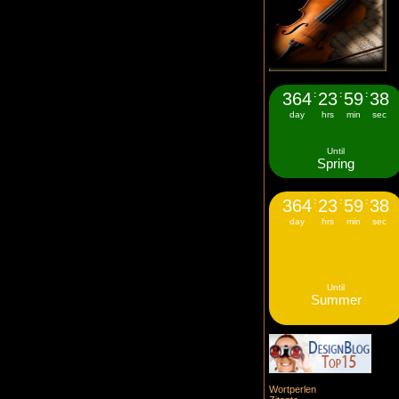
364
:
23
:
59
:
37
day
hrs
min
sec
Until
Spring
364
:
23
:
59
:
37
day
hrs
min
sec
Until
Summer
Wortperlen