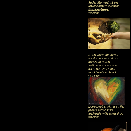
J
eder Moment ist ein
unwiederherstellbares
Einzigartiges
.
©zeitlos
A
uch
wenn du immer
wieder versuchst auf
den Kopf hören,
solltest du begreifen,
dass das
Herz sic
h
nicht belehren lässt
©zeitlos
L
ove begins with a smile,
grows with a kiss
and ends with a teardrop
©zeitlos