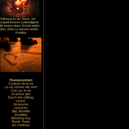
Hoffnung ist ein Stück ein
Urquell inneren Lebendigkeit
die einem einen Schritt weiter
führt, ohne zu wissen wohin.
©zeitlos
Themensortiert
Couleurs de la vie
La vie comme elle vient
Cest ça, la vie
Je pense que
Durch den (All)tag
Lecker
Synonyme
Leseecke
Bild, Wortbild
Quotidien
Blooming Day
Musik, Radio
ars medicina