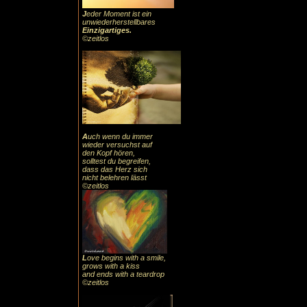
J
eder Moment ist ein
unwiederherstellbares
Einzigartiges
.
©zeitlos
A
uch
wenn du immer
wieder versuchst auf
den Kopf hören,
solltest du begreifen,
dass das
Herz sic
h
nicht belehren lässt
©zeitlos
L
ove begins with a smile,
grows with a kiss
and ends with a teardrop
©zeitlos