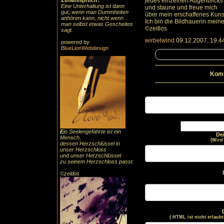
Zufallsspruch:
jedes einzelnen Augenblicks 
Eine Unterhaltung ist dann
und staune und freue mich
gut, wenn man Dummheiten
über mein erschaffenes Kuns
anhören kann, nicht wenn
Ich bin die Bildhauerin meine
man selbst etwas Gescheites
©zeitlos
sagt.
wirbelwind
09.12.2007, 19.4
powered by
BlueLionWebdesign
Komm
E
in Seelengefährte ist ein
De
Mensch,
(Wird
dessen Herzschlüssel in
unser Herzschloss
und unser Herzschlüssel
zu seinem Herzschloss passt.
©zeitlos
( HTML ist
nicht
erlaubt