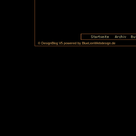
© DesignBlog V5 powered by BlueLionWebdesign.de