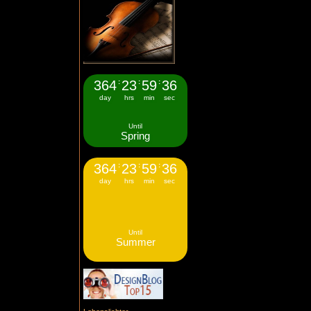
364
:
23
:
59
:
35
day
hrs
min
sec
Until
Spring
364
:
23
:
59
:
35
day
hrs
min
sec
Until
Summer