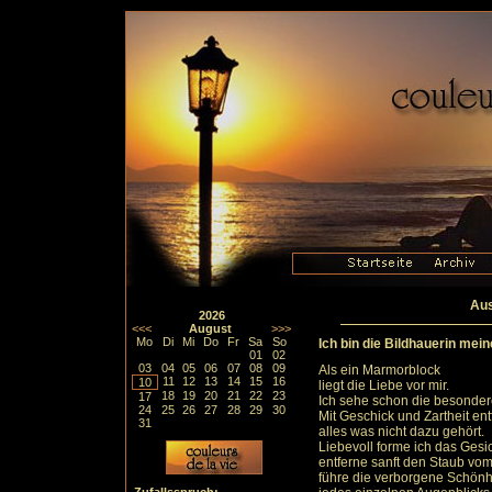
Aus
2026
<<<
August
>>>
Mo
Di
Mi
Do
Fr
Sa
So
Ich bin die Bildhauerin mein
01
02
03
04
05
06
07
08
09
Als ein Marmorblock
11
12
13
14
15
16
10
liegt die Liebe vor mir.
18
19
20
21
22
23
17
Ich sehe schon die besondere
24
25
26
27
28
29
30
Mit Geschick und Zartheit ent
31
alles was nicht dazu gehört.
Liebevoll forme ich das Gesic
entferne sanft den Staub vo
führe die verborgene Schönh