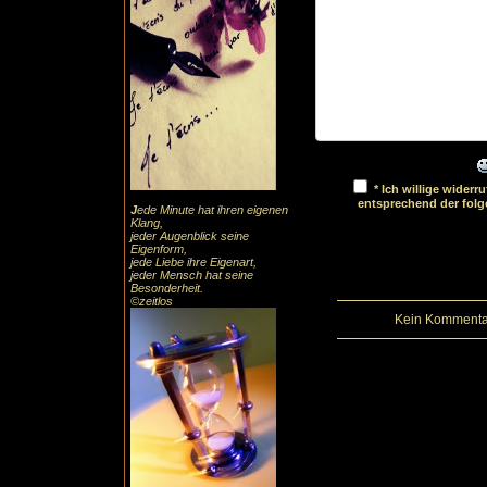
* Ich willige wider
entsprechend der fol
J
ede Minute hat ihren eigenen
Klang,
jeder Augenblick seine
Eigenform,
jede Liebe ihre Eigenart,
jeder Mensch hat seine
Besonderheit.
©zeitlos
Kein Kommentar