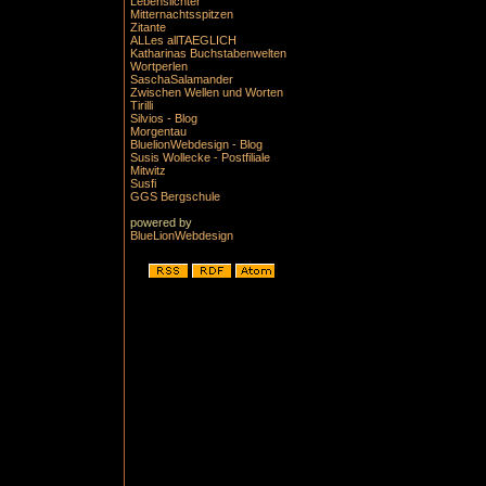
Lebenslichter
Mitternachtsspitzen
Zitante
ALLes allTAEGLICH
Katharinas Buchstabenwelten
Wortperlen
SaschaSalamander
Zwischen Wellen und Worten
Tirilli
Silvios - Blog
Morgentau
BluelionWebdesign - Blog
Susis Wollecke - Postfiliale
Mitwitz
Susfi
GGS Bergschule
powered by
BlueLionWebdesign