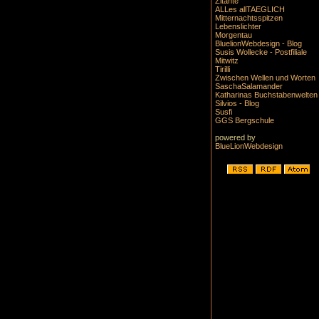
Zitante
ALLes allTAEGLICH
Mitternachtsspitzen
Lebenslichter
Morgentau
BluelionWebdesign - Blog
Susis Wollecke - Postfiliale
Mitwitz
Tirilli
Zwischen Wellen und Worten
SaschaSalamander
Katharinas Buchstabenwelten
Silvios - Blog
Susfi
GGS Bergschule
powered by
BlueLionWebdesign