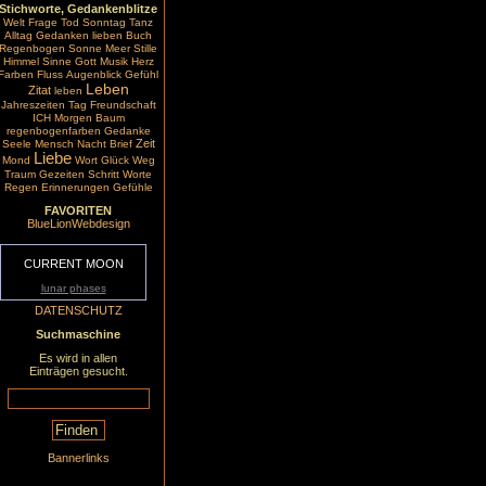
Stichworte, Gedankenblitze
Welt
Frage
Tod
Sonntag
Tanz
Alltag
Gedanken
lieben
Buch
Regenbogen
Sonne
Meer
Stille
Himmel
Sinne
Gott
Musik
Herz
Farben
Fluss
Augenblick
Gefühl
Leben
Zitat
leben
Jahreszeiten
Tag
Freundschaft
ICH
Morgen
Baum
regenbogenfarben
Gedanke
Zeit
Seele
Mensch
Nacht
Brief
Liebe
Mond
Wort
Glück
Weg
Traum
Gezeiten
Schritt
Worte
Regen
Erinnerungen
Gefühle
FAVORITEN
BlueLionWebdesign
CURRENT MOON
lunar phases
DATENSCHUTZ
Suchmaschine
Es wird in allen
Einträgen gesucht.
Bannerlinks