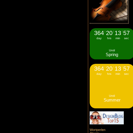
364
:
20
:
13
:
56
day
hrs
min
sec
Until
Spring
364
:
20
:
13
:
56
day
hrs
min
sec
Until
Summer
Wortperlen