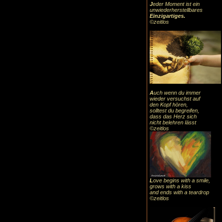
J
eder Moment ist ein
unwiederherstellbares
Einzigartiges
.
©zeitlos
A
uch
wenn du immer
wieder versuchst auf
den Kopf hören,
solltest du begreifen,
dass das
Herz sic
h
nicht belehren lässt
©zeitlos
L
ove begins with a smile,
grows with a kiss
and ends with a teardrop
©zeitlos