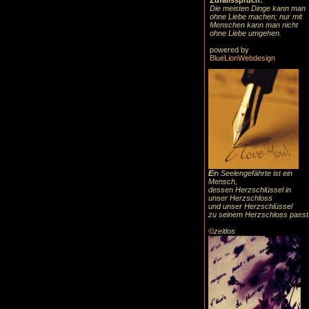
Zufallsspruch:
Die meisten Dinge kann man
ohne Liebe machen; nur mit
Menschen kann man nicht
ohne Liebe umgehen.
powered by
BlueLionWebdesign
E
in Seelengefährte ist ein
Mensch,
dessen Herzschlüssel in
unser Herzschloss
und unser Herzschlüssel
zu seinem Herzschloss passt
©zeitlos