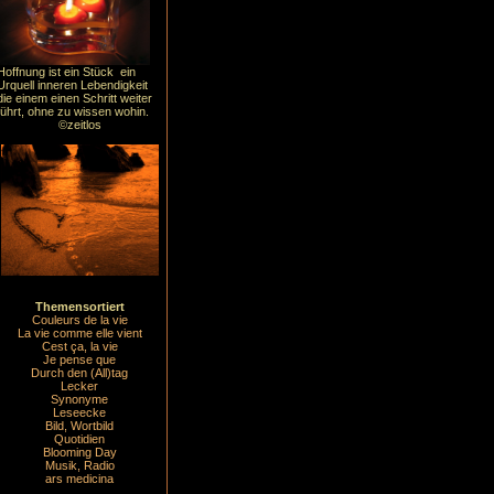
Hoffnung ist ein Stück ein
Urquell inneren Lebendigkeit
die einem einen Schritt weiter
führt, ohne zu wissen wohin.
©zeitlos
Themensortiert
Couleurs de la vie
La vie comme elle vient
Cest ça, la vie
Je pense que
Durch den (All)tag
Lecker
Synonyme
Leseecke
Bild, Wortbild
Quotidien
Blooming Day
Musik, Radio
ars medicina