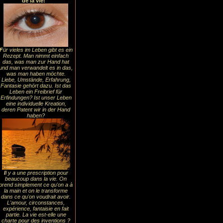
de la vie!
F
ür vieles im Leben gibt es ein
Rezept. Man nimmt einfach
das, was man zur Hand hat
und man verwandelt es in das,
was man haben möchte.
Liebe, Umstände, Erfahrung,
Fantasie gehört dazu. Ist das
Leben ein Freibrief für
Erfindungen? Ist unser Leben
eine individuelle Kreation,
deren Patent wir in der Hand
haben?
I
l y a une prescription pour
beaucoup dans la vie. On
prend simplement ce qu'on a à
la main et on le transforme
dans ce qu'on voudrait avoir.
L'amour, circonstances,
expérience, fantaisie en fait
partie. La vie est-elle une
charte pour des inventions ?