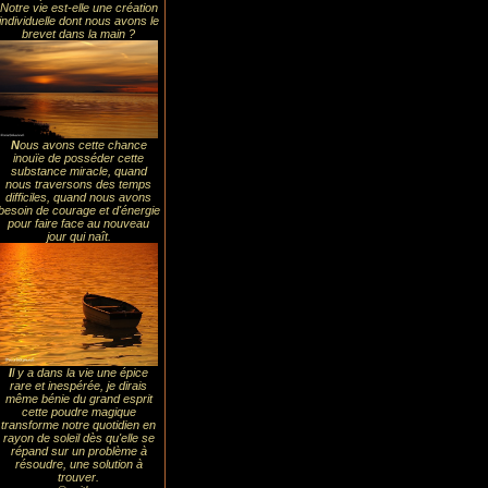
Notre vie est-elle une création
individuelle dont nous avons le
brevet dans la main ?
N
ous avons cette chance
inouïe de posséder cette
substance miracle, quand
nous traversons des temps
difficiles, quand nous avons
besoin de courage et d'énergie
pour faire face au nouveau
jour qui naît.
I
l y a dans la vie une épice
rare et inespérée, je dirais
même bénie du grand esprit
cette poudre magique
transforme notre quotidien en
rayon de soleil dès qu'elle se
répand sur un problème à
résoudre, une solution à
trouver.