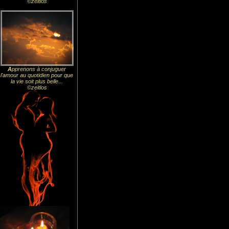
©zeitlos
A
pprenons à conjuguer
l'amour au quotidien pour que
la vie soit plus belle...
©zeitlos