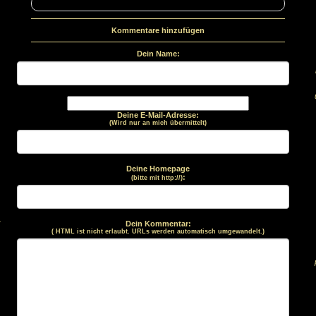
Kommentare hinzufügen
Dein Name:
Deine E-Mail-Adresse:
(Wird nur an mich übermittelt)
Deine Homepage
:
(bitte mit http://)
.
Dein Kommentar:
( HTML ist
nicht
erlaubt. URLs werden automatisch umgewandelt.)