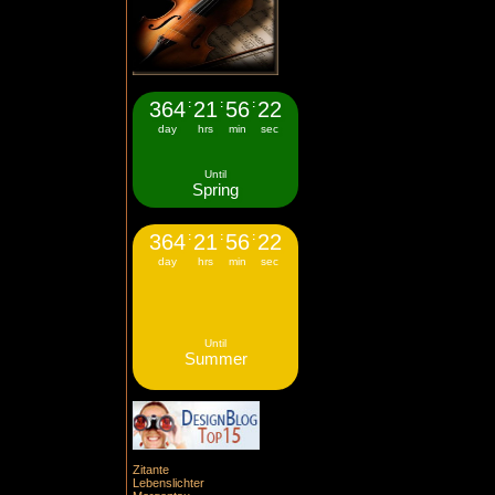
364
:
21
:
56
:
21
day
hrs
min
sec
Until
Spring
364
:
21
:
56
:
21
day
hrs
min
sec
Until
Summer
Zitante
Lebenslichter