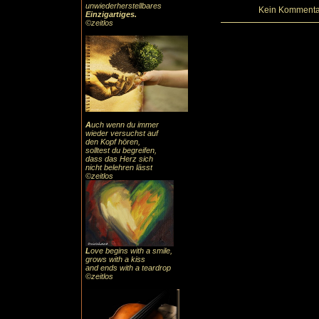
unwiederherstellbares
Kein Kommentar
Einzigartiges
.
©zeitlos
A
uch
wenn du immer
wieder versuchst auf
den Kopf hören,
solltest du begreifen,
dass das
Herz sic
h
nicht belehren lässt
©zeitlos
L
ove begins with a smile,
grows with a kiss
and ends with a teardrop
©zeitlos