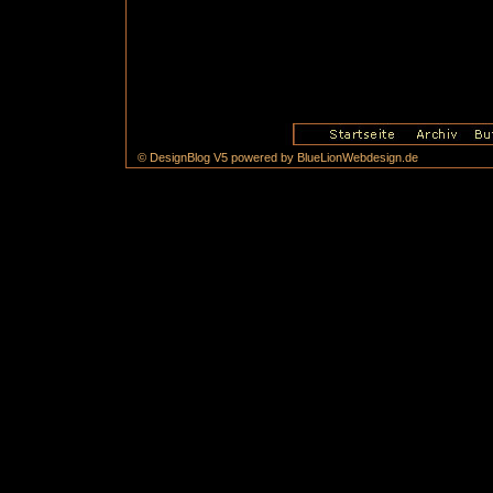
© DesignBlog V5 powered by BlueLionWebdesign.de