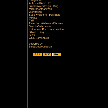
Morgentau
ALLes allTAEGLICH
BluelionWebdesign - Blog
Mitternachtsspitzen
Wortperlen
Susis Wollecke - Postfiliale
Mitwitz
Tirilli
Zwischen Wellen und Worten
SaschaSalamander
Katharinas Buchstabenwelten
Silvios - Blog
Susfi
GGS Bergschule
powered by
BlueLionWebdesign