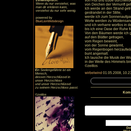
Zufallsspruch:
von Flut und Ebbe durchwirbe
Wenn du nur verstehst, was
von Deichen der Vernunft ge
man dir erklären kann,
Ich werde an den Strand getr
verstehst du nur sehr wenig.
gestrandet in der Stille,
werde ich zum Sonnenaufga
powered by
Worte werden zu Wüstensan
BlueLionWebdesign
und ich verharre wortlos in d
bis ich eine Oase der Ruhe f
Von den Bäumen werde ich g
auf den Blätter getragen,
vom Regen beweint,
von der Sonne gewärmt,
vom Regenbogen herzaufwär
bunt angemalt.
Ich lausche die Musik der W
in der Weite des Himmels bin
©zeitlos
E
in Seelengefährte ist ein
wirbelwind
01.05.2008, 10.2
Mensch,
dessen Herzschlüssel in
unser Herzschloss
und unser Herzschlüssel
zu seinem Herzschloss passt.
Komm
©zeitlos
De