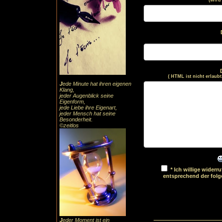
(Wird
( HTML ist
nicht
erlaubt
J
ede Minute hat ihren eigenen
Klang,
jeder Augenblick seine
Eigenform,
jede Liebe ihre Eigenart,
jeder Mensch hat seine
Besonderheit.
©zeitlos
* Ich willige wider
entsprechend der fol
J
eder Moment ist ein