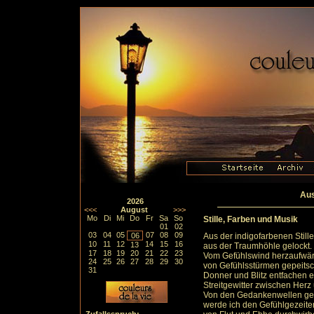
Aus
2026
<<<
August
>>>
Mo
Di
Mi
Do
Fr
Sa
So
Stille, Farben und Musik
01
02
03
04
05
07
08
09
06
Aus der indigofarbenen Still
10
11
12
14
15
16
13
aus der Traumhöhle gelockt.
17
18
19
20
21
22
23
Vom Gefühlswind herzaufwärt
24
25
26
27
28
29
30
von Gefühlsstürmen gepeitsch
31
Donner und Blitz entfachen e
Streitgewitter zwischen Herz
Von den Gedankenwellen ge
werde ich den Gefühlgezeit