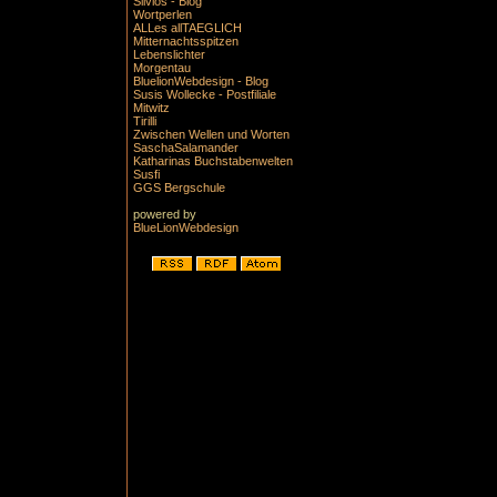
Silvios - Blog
Wortperlen
ALLes allTAEGLICH
Mitternachtsspitzen
Lebenslichter
Morgentau
BluelionWebdesign - Blog
Susis Wollecke - Postfiliale
Mitwitz
Tirilli
Zwischen Wellen und Worten
SaschaSalamander
Katharinas Buchstabenwelten
Susfi
GGS Bergschule
powered by
BlueLionWebdesign