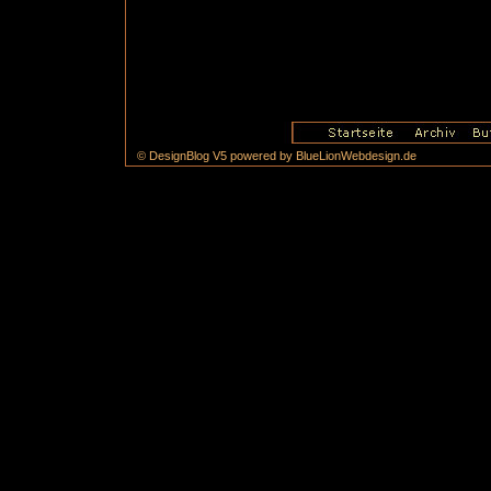
© DesignBlog V5 powered by BlueLionWebdesign.de