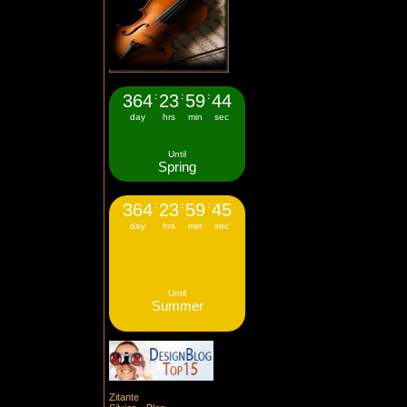
364
:
23
:
59
:
44
day
hrs
min
sec
Until
Spring
364
:
23
:
59
:
45
day
hrs
min
sec
Until
Summer
Zitante