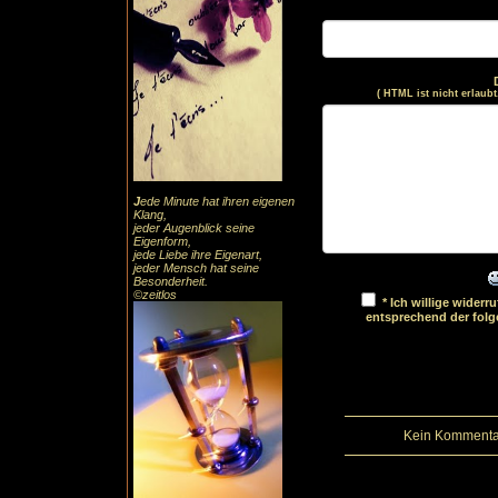
( HTML ist
nicht
erlaubt
J
ede Minute hat ihren eigenen
Klang,
jeder Augenblick seine
Eigenform,
jede Liebe ihre Eigenart,
jeder Mensch hat seine
Besonderheit.
©zeitlos
* Ich willige wider
entsprechend der fol
Kein Kommentar