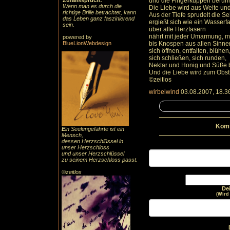
Zufallsspruch:
und die Fingerkuppen berüh
Wenn man es durch die
Die Liebe wird aus Weite und
richtige Brille betrachtet, kann
Aus der Tiefe sprudelt die S
das Leben ganz faszinierend
ergießt sich wie ein Wasserfa
sein.
über alle Herzfasern
nährt mit jeder Umarmung, m
powered by
BlueLionWebdesign
bis Knospen aus allen Sinn
sich öffnen, entfalten, blühen
sich schließen, sich runden,
Nektar und Honig und Süße
Und die Liebe wird zum Obs
©zeitlos
wirbelwind
03.08.2007, 18.3
Komm
E
in Seelengefährte ist ein
Mensch,
dessen Herzschlüssel in
unser Herzschloss
und unser Herzschlüssel
zu seinem Herzschloss passt.
©zeitlos
De
(Wird