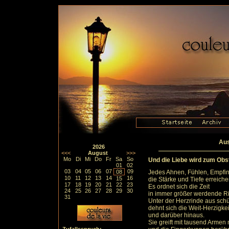
Aus
2026
<<<
August
>>>
Mo
Di
Mi
Do
Fr
Sa
So
Und die Liebe wird zum Ob
01
02
03
04
05
06
07
09
08
Jedes Ahnen, Fühlen, Empfin
10
11
12
13
14
16
15
die Stärke und Tiefe erreich
17
18
19
20
21
22
23
Es ordnet sich die Zeit
24
25
26
27
28
29
30
in immer größer werdende R
31
Unter der Herzrinde aus sch
dehnt sich die Weit-Herzigke
und darüber hinaus.
Sie greift mit tausend Arme