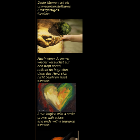
J
eder Moment ist ein
unwiederherstellbares
Einzigartiges
.
©zeitlos
A
uch
wenn du immer
wieder versuchst auf
den Kopf hören,
solltest du begreifen,
dass das
Herz sic
h
nicht belehren lässt
©zeitlos
L
ove begins with a smile,
grows with a kiss
and ends with a teardrop
©zeitlos