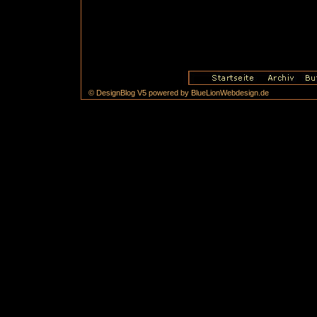
© DesignBlog V5 powered by BlueLionWebdesign.de