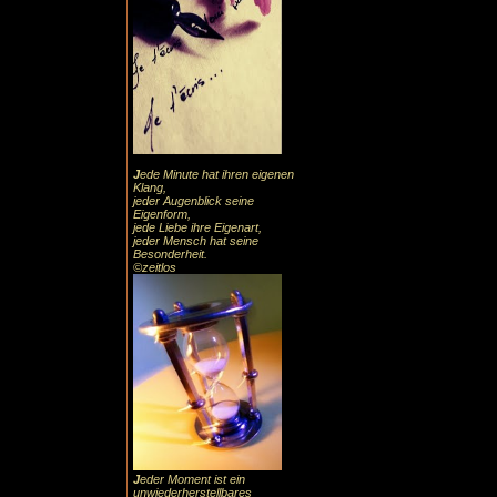
J
ede Minute hat ihren eigenen
Klang,
jeder Augenblick seine
Eigenform,
jede Liebe ihre Eigenart,
jeder Mensch hat seine
Besonderheit.
©zeitlos
J
eder Moment ist ein
unwiederherstellbares