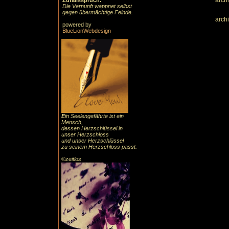
arch
Zufallsspruch:
Die Vernunft wappnet selbst
gegen übermächtige Feinde.
arch
powered by
BlueLionWebdesign
E
in Seelengefährte ist ein
Mensch,
dessen Herzschlüssel in
unser Herzschloss
und unser Herzschlüssel
zu seinem Herzschloss passt.
©zeitlos