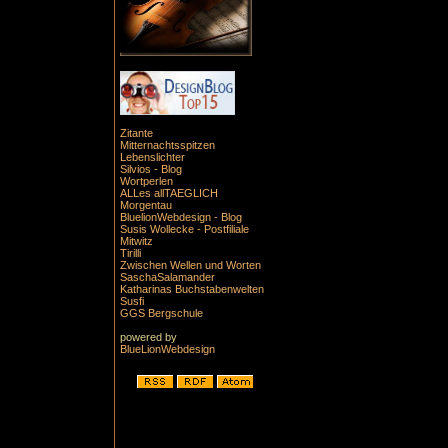
Zitante
Mitternachtsspitzen
Lebenslichter
Silvios - Blog
Wortperlen
ALLes allTAEGLICH
Morgentau
BluelionWebdesign - Blog
Susis Wollecke - Postfiliale
Mitwitz
Tirilli
Zwischen Wellen und Worten
SaschaSalamander
Katharinas Buchstabenwelten
Susfi
GGS Bergschule
powered by
BlueLionWebdesign