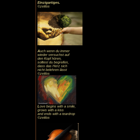
Einzigartiges
.
©zeitlos
A
uch
wenn du immer
wieder versuchst auf
den Kopf hören,
solltest du begreifen,
dass das
Herz sic
h
nicht belehren lässt
©zeitlos
L
ove begins with a smile,
grows with a kiss
and ends with a teardrop
©zeitlos