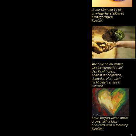
J
eder Moment ist ein
unwiederherstellbares
Einzigartiges
.
©zeitlos
A
uch
wenn du immer
wieder versuchst auf
den Kopf hören,
solltest du begreifen,
dass das
Herz sic
h
nicht belehren lässt
©zeitlos
L
ove begins with a smile,
grows with a kiss
and ends with a teardrop
©zeitlos