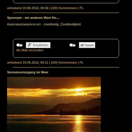
wirbelwind
19.06.2010, 09.56
|
(0/0)
Kommentare
|
PL
Synonym - ein anderes Wort für....
équivoque(aequivocus) - zweideutig, Zweideutigkeit
Als Mail versenden
wirbelwind
19.06.2010, 09.21
|
(0/0)
Kommentare
|
PL
Sonnenuntergang im Meer