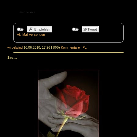
©wirbelwind
Als Mail versenden
wirbelwind
10.06.2010, 17.26
|
(0/0)
Kommentare
|
PL
Sag....