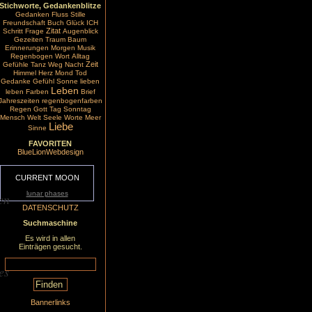
Stichworte, Gedankenblitze
Gedanken
Fluss
Stille
Freundschaft
Buch
Glück
ICH
Zitat
Schritt
Frage
Augenblick
Gezeiten
Traum
Baum
Erinnerungen
Morgen
Musik
Regenbogen
Wort
Alltag
Zeit
Gefühle
Tanz
Weg
Nacht
Himmel
Herz
Mond
Tod
Gedanke
Gefühl
Sonne
lieben
Leben
leben
Farben
Brief
Jahreszeiten
regenbogenfarben
Regen
Gott
Tag
Sonntag
Mensch
Welt
Seele
Worte
Meer
Liebe
Sinne
FAVORITEN
BlueLionWebdesign
CURRENT MOON
lunar phases
en
DATENSCHUTZ
Suchmaschine
Es wird in allen
Einträgen gesucht.
es
Bannerlinks