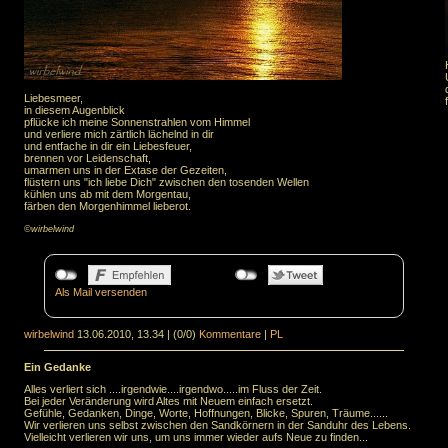
Liebesmeer,
in diesem Augenblick
pflücke ich meine Sonnenstrahlen vom Himmel
und verliere mich zärtlich lächelnd in dir
und entfache in dir ein Liebesfeuer,
brennen vor Leidenschaft,
umarmen uns in der Extase der Gezeiten,
flüstern uns "ich liebe Dich" zwischen den tosenden Wellen
kühlen uns ab mit dem Morgentau,
färben den Morgenhimmel lieberot.
©wirbelwind
Als Mail versenden
wirbelwind
13.06.2010, 13.34
|
(0/0)
Kommentare
|
PL
Ein Gedanke
Alles verliert sich ....irgendwie....irgendwo.....im Fluss der Zeit.
Bei jeder Veränderung wird Altes mit Neuem einfach ersetzt.
Gefühle, Gedanken, Dinge, Worte, Hoffnungen, Blicke, Spuren, Träume......
Wir verlieren uns selbst zwischen den Sandkörnern in der Sanduhr des Lebens.
Vielleicht verlieren wir uns, um uns immer wieder aufs Neue zu finden...