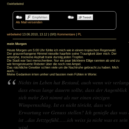
©wirbelwind
Als Mail versenden
wirbelwind
13.06.2010, 13.12
|
(0/0)
Kommentare
|
PL
mein Morgen
Heute Morgen um 5:00 Uhr fühlte ich mich wie in einem tropischen Regenwald.
Der grauverhangene Himmel nieselte haarfein seine Traurigkeit über mich. Der
amorphe, trockene Asphalt trank durstig jeden Tropfen.
Die Stadt war fast menschenleer. Nur ein paar blickleere Eilige rannten ab und zu
wie ferngesteuerte Roboter über die noch rote Ampel.
Das nächtliche Gewitter schien viele um die Nachtruhe gebracht zu haben. Mich
auch.....
Meine Gedanken irrten umher und fassten mein Fühlen in Worte:
Nichts im Leben hat Bestand, auch wenn wir verlang
dass etwas lange dauern sollte, dass der Augenblick
sich mehr Zeit nimmt als nur einen einzigen
Wimpernschlag. Ist es nicht töricht, dass wir
Erwartung vor Genuss stellen? Ich genieße das was 
ist ..das Jetztgefühl......ich weiss ja nicht was es sein
wird.