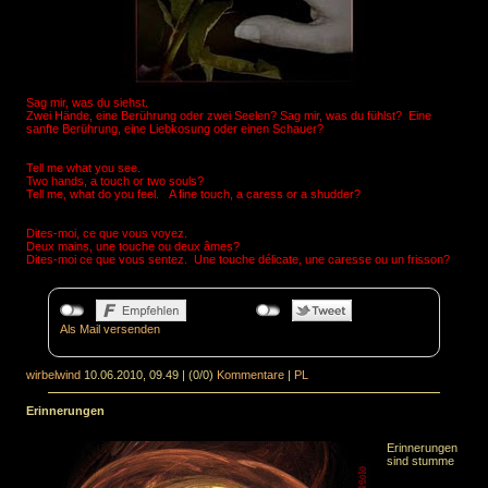
Sag mir, was du siehst.
Zwei Hände, eine Berührung oder zwei Seelen?
Sag mir, was du fühlst?
Eine
sanfte Berührung, eine Liebkosung oder einen Schauer?
Tell me what you see.
Two hands, a touch or two souls?
Tell me, what do you feel.
A fine touch, a caress or a
shudder
?
Dites
-moi, ce que vous voyez.
Deux mains, une touche ou deux âmes?
Dites-moi ce que vous sentez.
Une touche délicate,
une caresse ou un frisson?
Als Mail versenden
wirbelwind
10.06.2010, 09.49
|
(0/0)
Kommentare
|
PL
Erinnerungen
Erinnerungen
sind stumme