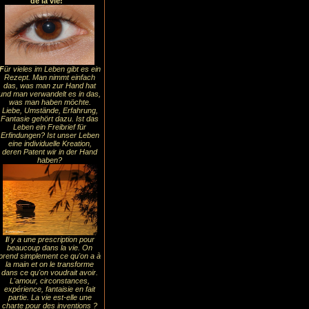
de la vie!
F
ür vieles im Leben gibt es ein
Rezept. Man nimmt einfach
das, was man zur Hand hat
und man verwandelt es in das,
was man haben möchte.
Liebe, Umstände, Erfahrung,
Fantasie gehört dazu. Ist das
Leben ein Freibrief für
Erfindungen? Ist unser Leben
eine individuelle Kreation,
deren Patent wir in der Hand
haben?
I
l y a une prescription pour
beaucoup dans la vie. On
prend simplement ce qu'on a à
la main et on le transforme
dans ce qu'on voudrait avoir.
L'amour, circonstances,
expérience, fantaisie en fait
partie. La vie est-elle une
charte pour des inventions ?