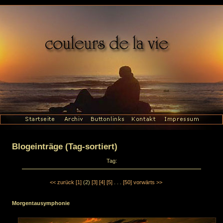
Blogeinträge (Tag-sortiert)
Tag:
<< zurück
[1]
(2)
[3]
[4]
[5]
. . .
[50]
vorwärts >>
Morgentausymphonie