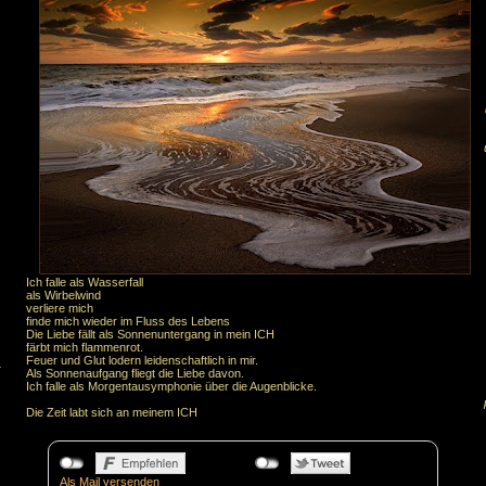
Ich falle als Wasserfall
als Wirbelwind
verliere mich
finde mich wieder im Fluss des Lebens
Die Liebe fällt als Sonnenuntergang in mein ICH
färbt mich flammenrot.
Feuer und Glut lodern leidenschaftlich in mir.
.
Als Sonnenaufgang fliegt die Liebe davon.
Ich falle als Morgentausymphonie über die Augenblicke.
Die Zeit labt sich an meinem ICH
Als Mail versenden