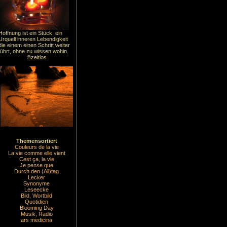
Hoffnung ist ein Stück ein
Urquell inneren Lebendigkeit
die einem einen Schritt weiter
führt, ohne zu wissen wohin.
©zeitlos
Themensortiert
Couleurs de la vie
La vie comme elle vient
Cest ça, la vie
Je pense que
Durch den (All)tag
Lecker
Synonyme
Leseecke
Bild, Wortbild
Quotidien
Blooming Day
Musik, Radio
ars medicina