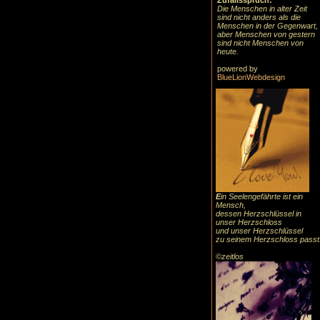
Zufallsspruch:
Die Menschen in alter Zeit
sind nicht anders als die
Menschen in der Gegenwart,
aber Menschen von gestern
sind nicht Menschen von
heute.
powered by
BlueLionWebdesign
E
in Seelengefährte ist ein
Mensch,
dessen Herzschlüssel in
unser Herzschloss
und unser Herzschlüssel
zu seinem Herzschloss passt
©zeitlos