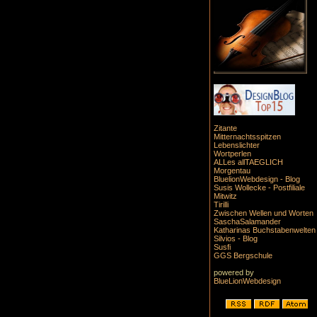
Zitante
Mitternachtsspitzen
Lebenslichter
Wortperlen
ALLes allTAEGLICH
Morgentau
BluelionWebdesign - Blog
Susis Wollecke - Postfiliale
Mitwitz
Tirilli
Zwischen Wellen und Worten
SaschaSalamander
Katharinas Buchstabenwelten
Silvios - Blog
Susfi
GGS Bergschule
powered by
BlueLionWebdesign