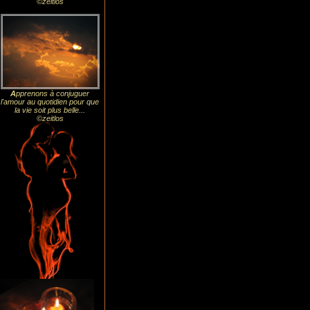
©zeitlos
A
pprenons à conjuguer
l'amour au quotidien pour que
la vie soit plus belle...
©zeitlos