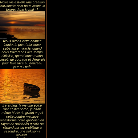
Notre vie est-elle une création
individuelle dont nous avons le
brevet dans la main ?
N
ous avons cette chance
inouïe de posséder cette
substance miracle, quand
nous traversons des temps
difficiles, quand nous avons
besoin de courage et d'énergie
pour faire face au nouveau
jour qui naît.
I
l y a dans la vie une épice
rare et inespérée, je dirais
même bénie du grand esprit
cette poudre magique
transforme notre quotidien en
rayon de soleil dès qu'elle se
répand sur un problème à
résoudre, une solution à
trouver.