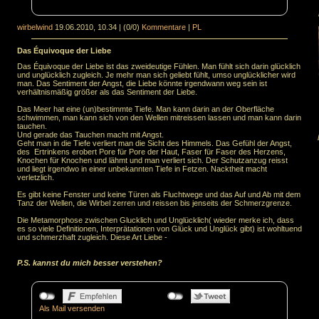
wirbelwind
19.06.2010, 10.34
|
(0/0)
Kommentare
|
PL
Das Équivoque der Liebe
Das Équivoque der Liebe ist das zweideutige Fühlen. Man fühlt sich darin glücklich
und unglücklich zugleich. Je mehr man sich geliebt fühlt, umso unglücklicher wird
man. Das Sentiment der Angst, die Liebe könnte irgendwann weg sein ist
verhältnismäßig größer als das Sentiment der Liebe.
Das Meer hat eine (un)bestimmte Tiefe. Man kann darin an der Oberfläche
schwimmen, man kann sich von den Wellen mitreissen lassen und man kann darin
tauchen.
Und gerade das Tauchen macht mit Angst.
Geht man in die Tiefe verliert man die Sicht des Himmels. Das Gefühl der Angst,
des Ertrinkens erobert Pore für Pore der Haut, Faser für Faser des Herzens,
Knochen für Knochen und lähmt und man verliert sich. Der Schutzanzug reisst
und liegt irgendwo in einer unbekannten Tiefe in Fetzen. Nacktheit macht
verletzlich.
Es gibt keine Fenster und keine Türen als Fluchtwege und das Auf und Ab mit dem
Tanz der Wellen, die Wirbel zerren und reissen bis jenseits der Schmerzgrenze.
Die Metamorphose zwischen Glucklich und Unglücklich( wieder merke ich, dass
es so viele Definitionen, Interprätationen von Glück und Unglück gibt) ist wohltuend
und schmerzhaft zugleich. Diese Art Liebe -
P.S. kannst du mich besser verstehen?
Als Mail versenden