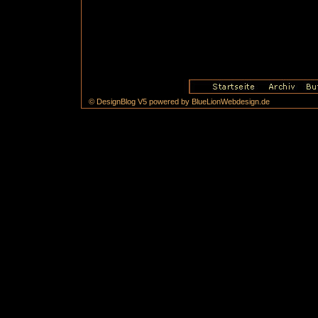
© DesignBlog V5 powered by BlueLionWebdesign.de