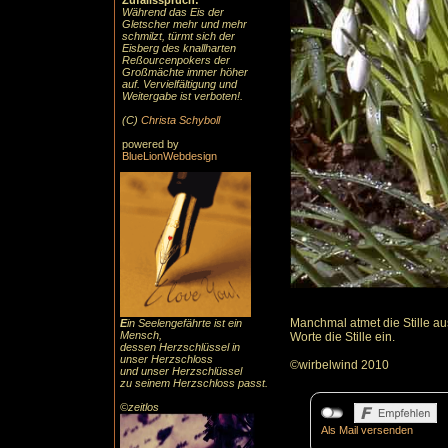
Zufallsspruch:
Während das Eis der
Gletscher mehr und mehr
schmilzt, türmt sich der
Eisberg des knallharten
Reßourcenpokers der
Großmächte immer höher
auf. Vervielfältigung und
Weitergabe ist verboten!.
(C)
Christa Schyboll
powered by
BlueLionWebdesign
Manchmal atmet die Stille a
E
in Seelengefährte ist ein
Mensch,
Worte die Stille ein.
dessen Herzschlüssel in
unser Herzschloss
©wirbelwind 2010
und unser Herzschlüssel
zu seinem Herzschloss passt.
©zeitlos
Als Mail versenden