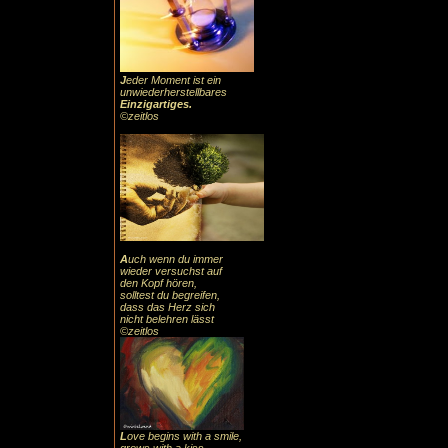
J
eder Moment ist ein
unwiederherstellbares
Einzigartiges
.
©zeitlos
A
uch
wenn du immer
wieder versuchst auf
den Kopf hören,
solltest du begreifen,
dass das
Herz sic
h
nicht belehren lässt
©zeitlos
L
ove begins with a smile,