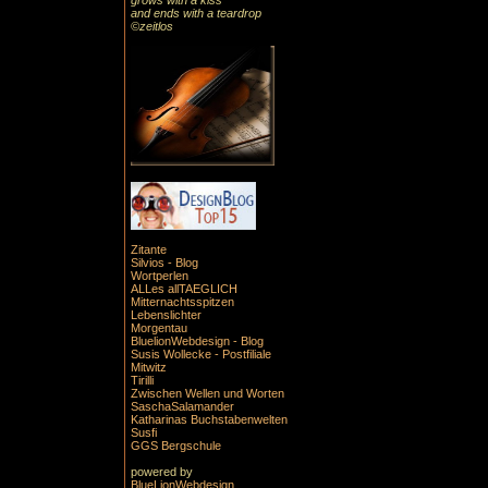
grows with a kiss
and ends with a teardrop
©zeitlos
Zitante
Silvios - Blog
Wortperlen
ALLes allTAEGLICH
Mitternachtsspitzen
Lebenslichter
Morgentau
BluelionWebdesign - Blog
Susis Wollecke - Postfiliale
Mitwitz
Tirilli
Zwischen Wellen und Worten
SaschaSalamander
Katharinas Buchstabenwelten
Susfi
GGS Bergschule
powered by
BlueLionWebdesign